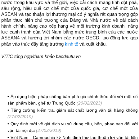
nước trong khu vực và thế giới, việc cải cách mang tính đột phá,
sâu rộng, hiệu quả cơ chế một cửa quốc gia, cơ chế một cửa
ASEAN và tạo thuận lợi thương mại có ý nghĩa rất quan trọng góp
phần thực hiện chủ trương của Đảng và Nhà nước về cải cách
hành chính, nâng cao xếp hạng về môi trường kinh doanh, năng
lực cạnh tranh của Việt Nam bằng mức trung bình của các nước
ASEAN4 và hướng tới nhóm các nước OECD, tạo động lực góp
phần vào thúc đẩy tăng trưởng
kinh tế
và xuất khẩu.
VITIC tổng hợp/tham khảo baodautu.vn
•
Áp dụng biện pháp chống bán phá giá chính thức đối với một số
sản phẩm bàn, ghế từ Trung Quốc
(20/02/2023)
•
Tăng cường kiểm tra, giám sát chất lượng vận tải hàng không
(27/02/2019)
•
Quy định mới về giá dịch vụ sử dụng cầu, bến, phao neo đối với
vận tải nội địa
(27/02/2019)
•
Việt Nam - Campuchia ký Nghị định thư tạo thuận lợi vận tải liên