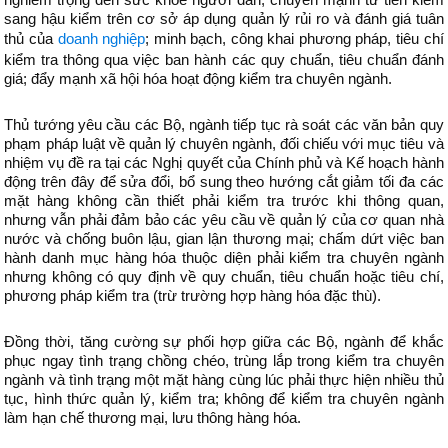
sang hậu kiểm trên cơ sở áp dụng quản lý rủi ro và đánh giá tuân
thủ của
doanh nghiệp
; minh bạch, công khai phương pháp, tiêu chí
kiểm tra thông qua việc ban hành các quy chuẩn, tiêu chuẩn đánh
giá; đẩy mạnh xã hội hóa hoạt động kiểm tra chuyên ngành.
Thủ tướng yêu cầu các Bộ, ngành tiếp tục rà soát các văn bản quy
phạm pháp luật về quản lý chuyên ngành, đối chiếu với mục tiêu và
nhiệm vụ đề ra tại các Nghị quyết của Chính phủ và Kế hoạch hành
động trên đây để sửa đổi, bổ sung theo hướng cắt giảm tối đa các
mặt hàng không cần thiết phải kiểm tra trước khi thông quan,
nhưng vẫn phải đảm bảo các yêu cầu về quản lý của cơ quan nhà
nước và chống buôn lậu, gian lận thương mại; chấm dứt việc ban
hành danh mục hàng hóa thuộc diện phải kiểm tra chuyên ngành
nhưng không có quy định về quy chuẩn, tiêu chuẩn hoặc tiêu chí,
phương pháp kiểm tra (trừ trường hợp hàng hóa đặc thù).
Đồng thời, tăng cường sự phối hợp giữa các Bộ, ngành để khắc
phục ngay tình trạng chồng chéo, trùng lắp trong kiểm tra chuyên
ngành và tình trạng một mặt hàng cùng lúc phải thực hiện nhiều thủ
tục, hình thức quản lý, kiểm tra; không để kiểm tra chuyên ngành
làm hạn chế thương mại, lưu thông hàng hóa.