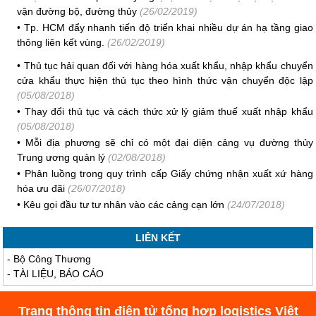
vận đường bộ, đường thủy
(26/02/2019)
•
Tp. HCM đẩy nhanh tiến độ triển khai nhiều dự án hạ tầng giao
thông liên kết vùng.
(26/02/2019)
•
Thủ tục hải quan đối với hàng hóa xuất khẩu, nhập khẩu chuyển
cửa khẩu thực hiện thủ tục theo hình thức vận chuyển độc lập
(05/08/2018)
•
Thay đổi thủ tục và cách thức xử lý giảm thuế xuất nhập khẩu
(05/08/2018)
•
Mỗi địa phương sẽ chỉ có một đại diện cảng vụ đường thủy
Trung ương quản lý
(02/08/2018)
•
Phân luồng trong quy trình cấp Giấy chứng nhận xuất xứ hàng
hóa ưu đãi
(26/07/2018)
•
Kêu gọi đầu tư tư nhân vào các cảng cạn lớn
(24/07/2018)
LIÊN KẾT
-
Bộ Công Thương
-
TÀI LIỆU, BÁO CÁO
Trang thông tin điện tử tổng hợp logistics Việt