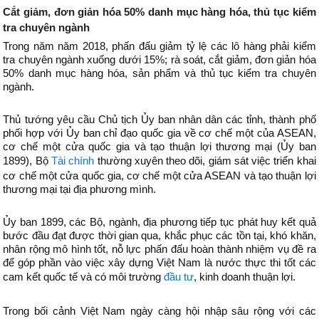
Cắt giảm, đơn giản hóa 50% danh mục hàng hóa, thủ tục kiểm
tra chuyên ngành
Trong năm năm 2018, phấn đấu giảm tỷ lệ các lô hàng phải kiểm
tra chuyên ngành xuống dưới 15%; rà soát, cắt giảm, đơn giản hóa
50% danh mục hàng hóa, sản phẩm và thủ tục kiểm tra chuyên
ngành.
Thủ tướng yêu cầu Chủ tịch Ủy ban nhân dân các tỉnh, thành phố
phối hợp với Ủy ban chỉ đạo quốc gia về cơ chế một của ASEAN,
cơ chế một cửa quốc gia và tạo thuận lợi thương mại (Ủy ban
1899), Bộ
Tài chính
thường xuyên theo dõi, giám sát việc triển khai
cơ chế một cửa quốc gia, cơ chế một cửa ASEAN và tạo thuận lợi
thương mại tại địa phương mình.
Ủy ban 1899, các Bộ, ngành, địa phương tiếp tục phát huy kết quả
bước đầu đạt được thời gian qua, khắc phục các tồn tại, khó khăn,
nhân rộng mô hình tốt, nỗ lực phấn đấu hoàn thành nhiệm vụ đề ra
để góp phần vào việc xây dựng Việt Nam là nước thực thi tốt các
cam kết quốc tế và có môi trường
đầu tư
, kinh doanh thuận lợi.
Trong bối cảnh Việt Nam ngày càng hội nhập sâu rộng với các