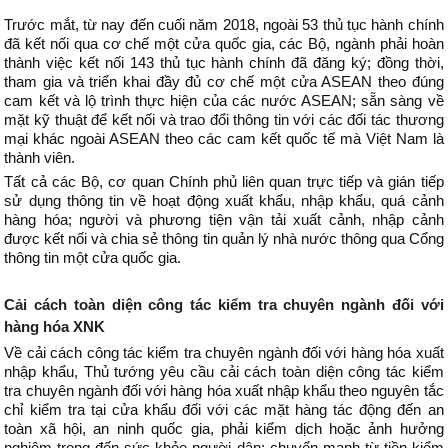
Trước mắt, từ nay đến cuối năm 2018, ngoài 53 thủ tục hành chính
đã kết nối qua cơ chế một cửa quốc gia, các Bộ, ngành phải hoàn
thành việc kết nối 143 thủ tục hành chính đã đăng ký; đồng thời,
tham gia và triển khai đầy đủ cơ chế một cửa ASEAN theo đúng
cam kết và lộ trình thực hiện của các nước ASEAN; sẵn sàng về
mặt kỹ thuật để kết nối và trao đổi thông tin với các đối tác thương
mại khác ngoài ASEAN theo các cam kết quốc tế mà Việt Nam là
thành viên.
Tất cả các Bộ, cơ quan Chính phủ liên quan trực tiếp và gián tiếp
sử dụng thông tin về hoạt động xuất khẩu, nhập khẩu, quá cảnh
hàng hóa; người và phương tiện vận tải xuất cảnh, nhập cảnh
được kết nối và chia sẻ thông tin quản lý nhà nước thông qua Cổng
thông tin một cửa quốc gia.
Cải cách toàn diện công tác kiểm tra chuyên ngành đối với
hàng hóa XNK
Về cải cách công tác kiểm tra chuyên ngành đối với hàng hóa xuất
nhập khẩu, Thủ tướng yêu cầu cải cách toàn diện công tác kiểm
tra chuyên ngành đối với hàng hóa xuất nhập khẩu theo nguyên tắc
chỉ kiểm tra tại cửa khẩu đối với các mặt hàng tác động đến an
toàn xã hội, an ninh quốc gia, phải kiểm dịch hoặc ảnh hưởng
nghiêm trọng đến sức khỏe người dân; chuyển mạnh từ tiền kiểm