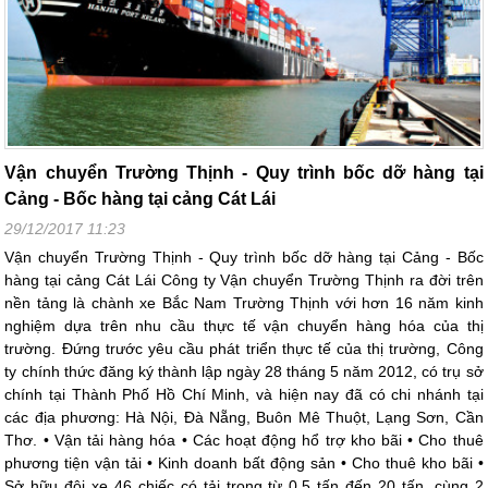
Vận chuyển Trường Thịnh - Quy trình bốc dỡ hàng tại
Cảng - Bốc hàng tại cảng Cát Lái
29/12/2017 11:23
Vận chuyển Trường Thịnh - Quy trình bốc dỡ hàng tại Cảng - Bốc
hàng tại cảng Cát Lái Công ty Vận chuyển Trường Thịnh ra đời trên
nền tảng là chành xe Bắc Nam Trường Thịnh với hơn 16 năm kinh
nghiệm dựa trên nhu cầu thực tế vận chuyển hàng hóa của thị
trường. Đứng trước yêu cầu phát triển thực tế của thị trường, Công
ty chính thức đăng ký thành lập ngày 28 tháng 5 năm 2012, có trụ sở
chính tại Thành Phố Hồ Chí Minh, và hiện nay đã có chi nhánh tại
các địa phương: Hà Nội, Đà Nẵng, Buôn Mê Thuột, Lạng Sơn, Cần
Thơ. • Vận tải hàng hóa • Các hoạt động hổ trợ kho bãi • Cho thuê
phương tiện vận tải • Kinh doanh bất động sản • Cho thuê kho bãi •
Sở hữu đội xe 46 chiếc có tải trọng từ 0,5 tấn đến 20 tấn, cùng 2