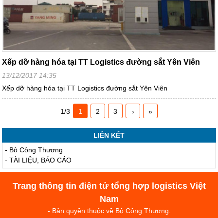
Xếp dỡ hàng hóa tại TT Logistics đường sắt Yên Viên
13/12/2017 14:35
Xếp dỡ hàng hóa tại TT Logistics đường sắt Yên Viên
1/3
1
2
3
›
»
LIÊN KẾT
-
Bộ Công Thương
-
TÀI LIỆU, BÁO CÁO
Trang thông tin điện tử tổng hợp logistics Việt
Nam
- Bản quyền thuộc về Bộ Công Thương.