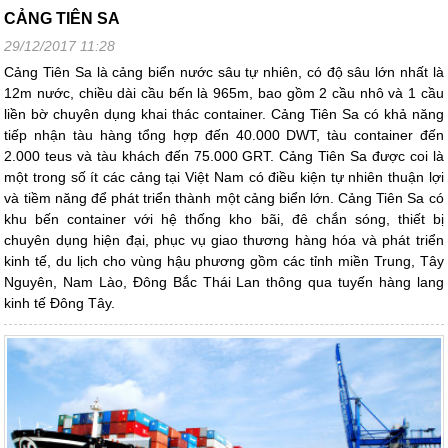
CẢNG TIÊN SA
29/12/2017 11:28
Cảng Tiên Sa là cảng biển nước sâu tự nhiên, có độ sâu lớn nhất là
12m nước, chiều dài cầu bến là 965m, bao gồm 2 cầu nhô và 1 cầu
liền bờ chuyên dụng khai thác container. Cảng Tiên Sa có khả năng
tiếp nhận tàu hàng tổng hợp đến 40.000 DWT, tàu container đến
2.000 teus và tàu khách đến 75.000 GRT. Cảng Tiên Sa được coi là
một trong số ít các cảng tại Việt Nam có điều kiện tự nhiên thuận lợi
và tiềm năng để phát triển thành một cảng biển lớn. Cảng Tiên Sa có
khu bến container với hệ thống kho bãi, đê chắn sóng, thiết bị
chuyên dụng hiện đại, phục vụ giao thương hàng hóa và phát triển
kinh tế, du lịch cho vùng hậu phương gồm các tỉnh miền Trung, Tây
Nguyên, Nam Lào, Đông Bắc Thái Lan thông qua tuyến hàng lang
kinh tế Đông Tây.