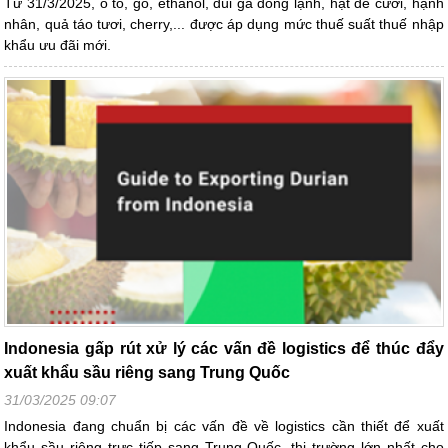
Từ 31/3/2025, ô tô, gỗ, ethanol, đùi gà đông lạnh, hạt dẻ cười, hạnh
nhân, quả táo tươi, cherry,... được áp dụng mức thuế suất thuế nhập
khẩu ưu đãi mới.
Indonesia gấp rút xử lý các vấn đề logistics để thúc đẩy
xuất khẩu sầu riêng sang Trung Quốc
31/03/2025 09:07
Indonesia đang chuẩn bị các vấn đề về logistics cần thiết để xuất
khẩu sầu riêng trực tiếp sang Trung Quốc, thị trường lớn nhất cho