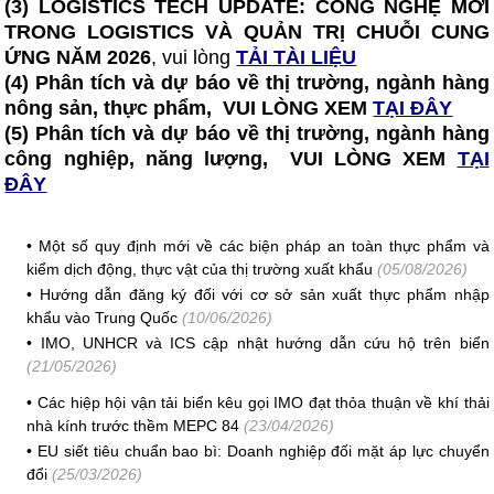
(3)
LOGISTICS TECH UPDATE: CÔNG NGHỆ MỚI
TRONG LOGISTICS VÀ QUẢN TRỊ CHUỖI CUNG
ỨNG NĂM 2026
, vui lòng
TẢI TÀI LIỆU
(4) Phân tích và dự báo về thị trường, ngành hàng
nông sản, thực phẩm, VUI LÒNG XEM
TẠI ĐÂY
(5) Phân tích và dự báo về thị trường, ngành hàng
công nghiệp, năng lượng, VUI LÒNG XEM
TẠI
ĐÂY
•
Một số quy định mới về các biện pháp an toàn thực phẩm và
kiểm dịch động, thực vật của thị trường xuất khẩu
(05/08/2026)
•
Hướng dẫn đăng ký đối với cơ sở sản xuất thực phẩm nhập
khẩu vào Trung Quốc
(10/06/2026)
•
IMO, UNHCR và ICS cập nhật hướng dẫn cứu hộ trên biển
(21/05/2026)
•
Các hiệp hội vận tải biển kêu gọi IMO đạt thỏa thuận về khí thải
nhà kính trước thềm MEPC 84
(23/04/2026)
•
EU siết tiêu chuẩn bao bì: Doanh nghiệp đối mặt áp lực chuyển
đổi
(25/03/2026)