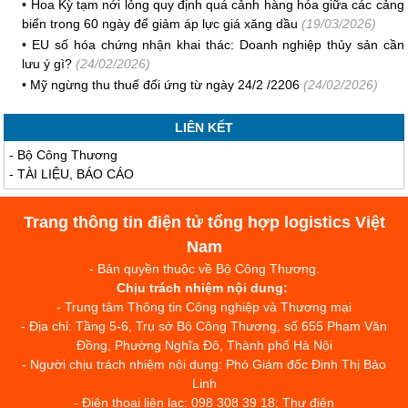
•
Hoa Kỳ tạm nới lỏng quy định quá cảnh hàng hóa giữa các cảng
biển trong 60 ngày để giảm áp lực giá xăng dầu
(19/03/2026)
•
EU số hóa chứng nhận khai thác: Doanh nghiệp thủy sản cần
lưu ý gì?
(24/02/2026)
•
Mỹ ngừng thu thuế đối ứng từ ngày 24/2 /2206
(24/02/2026)
LIÊN KẾT
-
Bộ Công Thương
-
TÀI LIỆU, BÁO CÁO
Trang thông tin điện tử tổng hợp logistics Việt
Nam
- Bản quyền thuộc về Bộ Công Thương.
Chịu trách nhiệm nội dung:
- Trung tâm Thông tin Công nghiệp và Thương mại
- Địa chỉ: Tầng 5-6, Trụ sở Bộ Công Thương, số 655 Phạm Văn
Đồng, Phường Nghĩa Đô, Thành phố Hà Nội
- Người chịu trách nhiệm nội dung: Phó Giám đốc Đinh Thị Bảo
Linh
- Điện thoại liên lạc: 098 308 39 18; Thư điện