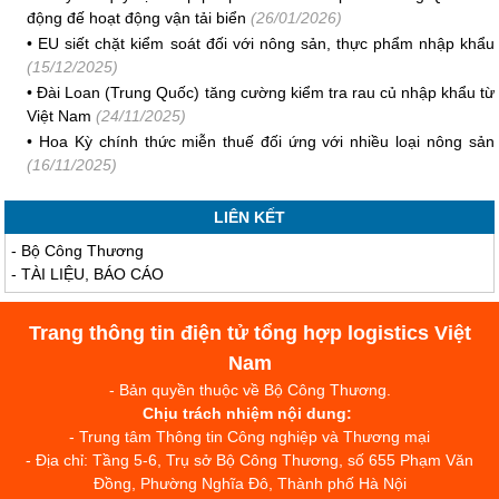
động đế hoạt động vận tải biển
(26/01/2026)
•
EU siết chặt kiểm soát đối với nông sản, thực phẩm nhập khẩu
(15/12/2025)
•
Đài Loan (Trung Quốc) tăng cường kiểm tra rau củ nhập khẩu từ
Việt Nam
(24/11/2025)
•
Hoa Kỳ chính thức miễn thuế đối ứng với nhiều loại nông sản
(16/11/2025)
LIÊN KẾT
-
Bộ Công Thương
-
TÀI LIỆU, BÁO CÁO
Trang thông tin điện tử tổng hợp logistics Việt
Nam
- Bản quyền thuộc về Bộ Công Thương.
Chịu trách nhiệm nội dung:
- Trung tâm Thông tin Công nghiệp và Thương mại
- Địa chỉ: Tầng 5-6, Trụ sở Bộ Công Thương, số 655 Phạm Văn
Đồng, Phường Nghĩa Đô, Thành phố Hà Nội