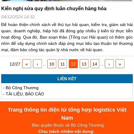
Kiến nghị sửa quy định luân chuyển hàng hóa
04/12/2024 14:32
Để hoàn thiện chính sách về thủ tục hải quan, kiểm tra, giám sát hải
quan, doanh nghiệp, hiệp hội đã đóng góp nhiều ý kiến từ thực tiễn
hoạt động. Qua đó, Ban soạn thảo (Tổng cục Hải quan) có thêm góc
nhìn để xây dựng chính sách đáp ứng mục tiêu tạo thuận lợi thương
mại, đảm bảo công tác quản lý nhà nước về hải quan.
12/27
«
‹
..
10
11
12
13
14
..
›
»
LIÊN KẾT
-
Bộ Công Thương
-
TÀI LIỆU, BÁO CÁO
Trang thông tin điện tử tổng hợp logistics Việt
Nam
- Bản quyền thuộc về Bộ Công Thương.
Chịu trách nhiệm nội dung: