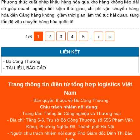
Phương thức xuất nhập khẩu hàng hóa qua kho hàng không kéo dài
sẽ giúp doanh nghiệp tiết kiệm thời gian, chi phí vận chuyển hàng
hóa đến Cảng hàng không, giảm thời gian làm thủ tục hải quan, tăng
tốc độ vận chuyển hàng hóa quốc tế
1/6
1
2
3
4
5
..
›
»
LIÊN KẾT
-
Bộ Công Thương
-
TÀI LIỆU, BÁO CÁO
Trang thông tin điện tử tổng hợp logistics Việt
Nam
- Bản quyền thuộc về Bộ Công Thương.
Chịu trách nhiệm nội dung:
- Trung tâm Thông tin Công nghiệp và Thương mại
- Địa chỉ: Tầng 5-6, Trụ sở Bộ Công Thương, số 655 Phạm Văn
Đồng, Phường Nghĩa Đô, Thành phố Hà Nội
- Người chịu trách nhiệm nội dung: Phó Giám đốc Đinh Thị Bảo
Linh