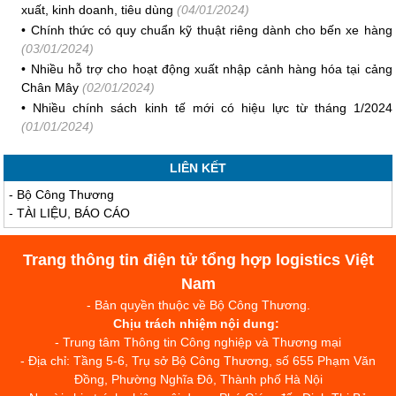
xuất, kinh doanh, tiêu dùng
(04/01/2024)
•
Chính thức có quy chuẩn kỹ thuật riêng dành cho bến xe hàng
(03/01/2024)
•
Nhiều hỗ trợ cho hoạt động xuất nhập cảnh hàng hóa tại cảng
Chân Mây
(02/01/2024)
•
Nhiều chính sách kinh tế mới có hiệu lực từ tháng 1/2024
(01/01/2024)
LIÊN KẾT
-
Bộ Công Thương
-
TÀI LIỆU, BÁO CÁO
Trang thông tin điện tử tổng hợp logistics Việt
Nam
- Bản quyền thuộc về Bộ Công Thương.
Chịu trách nhiệm nội dung:
- Trung tâm Thông tin Công nghiệp và Thương mại
- Địa chỉ: Tầng 5-6, Trụ sở Bộ Công Thương, số 655 Phạm Văn
Đồng, Phường Nghĩa Đô, Thành phố Hà Nội