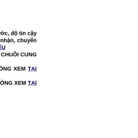
ớc, độ tin cậy
o nhận, chuyển
ỆU
Ị CHUỖI CUNG
I LÒNG XEM
TẠI
I LÒNG XEM
TẠI