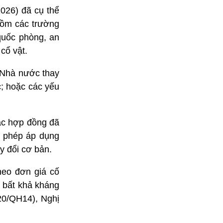
026) đã cụ thể
gồm các trường
quốc phòng, an
cổ vật.
 Nhà nước thay
c; hoặc các yếu
ác hợp đồng đã
c phép áp dụng
y đổi cơ bản.
heo đơn giá cố
p bất khả kháng
20/QH14), Nghị