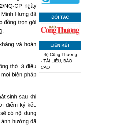
22/NQ-CP ngày
ê Minh Hưng đã
ĐỐI TÁC
 đồng trọn gói
g.
 kháng và hoàn
LIÊN KẾT
-
Bộ Công Thương
-
TÀI LIỆU, BÁO
ng thời 3 điều
CÁO
 mọi biện pháp
át sinh sau khi
i điểm ký kết;
sẽ có nội dung
bị ảnh hưởng đã