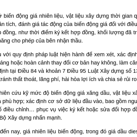
biến động giá nhiên liệu, vật liệu xây dựng thời gian 
n tích, đánh giá tác động của biến động giá đối với điều 
 đồng, như thời điểm ký kết hợp đồng, khối lượng đã tr
năng cho phép của bên nhận thầu.
u với quy định pháp luật hiện hành để xem xét, xác địn
kháng hoặc hoàn cảnh thay đổi cơ bản hay không, làm că
định tại Điều 84 và khoản 7 Điều 95 Luật Xây dựng số 
nh thất thoát, lãng phí, hài hòa lợi ích và chia sẻ rủi r
hiên cứu kỹ mức độ biến động giá xăng dầu, vật liệu x
 phù hợp; xác định cơ sở dữ liệu đầu vào, bao gồm ngu
 tố điều chỉnh… phục vụ việc ký kết hoặc sửa đổi hợp 
 Bộ Xây dựng nhấn mạnh.
đến nay, giá nhiên liệu biến động, trong đó giá dầu di