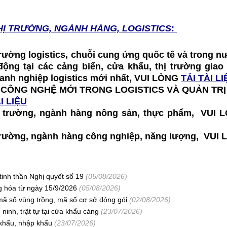
HỊ TRƯỜNG, NGÀNH HÀNG, LOGISTICS
:
 trường logistics, chuỗi cung ứng quốc tế và trong nư
t động tại các cảng biển, cửa khẩu, thị trường gia
doanh nghiệp logistics mới nhất, VUI LÒNG
TẢI TÀI LI
 CÔNG NGHỆ MỚI TRONG LOGISTICS VÀ QUẢN TR
I LIỆU
thị trường, ngành hàng nông sản, thực phẩm, VU
hị trường, ngành hàng công nghiệp, năng lượng, VU
tinh thần Nghị quyết số 19
(05/08/2026)
ng hóa từ ngày 15/9/2026
(05/08/2026)
mã số vùng trồng, mã số cơ sở đóng gói
(02/08/2026)
ninh, trật tự tại cửa khẩu cảng
(23/07/2026)
khẩu, nhập khẩu
(23/07/2026)