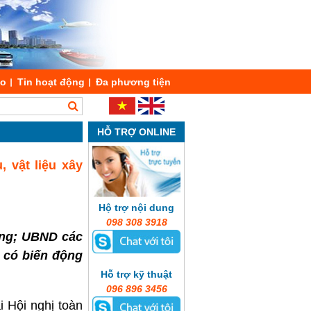
áo
Tin hoạt động
Đa phương tiện
HỖ TRỢ ONLINE
 vật liệu xây
Hộ trợ nội dung
098 308 3918
ơng; UBND các
 có biến động
Hỗ trợ kỹ thuật
096 896 3456
 Hội nghị toàn