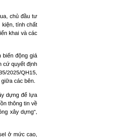
qua, chủ đầu tư
kiện, tính chất
iển khai và các
h biến động giá
n cứ quyết định
135/2025/QH15,
o giữa các bên.
ây dựng để lựa
ồn thông tin về
đồng xây dựng”,
esel ở mức cao,