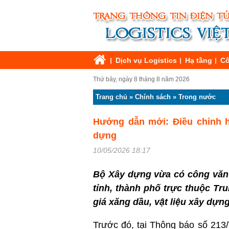
Dịch vụ Logistics
Hạ tầng
Cô
Thứ bảy, ngày 8 tháng 8 năm 2026
Trang chủ
»
Chính sách
»
Trong nước
Hướng dẫn mới: Điều chỉnh h
dựng
10/05/2026 18:17
Bộ Xây dựng vừa có công văn
tỉnh, thành phố trực thuộc Tr
giá xăng dầu, vật liệu xây dựng
Trước đó, tại Thông báo số 213