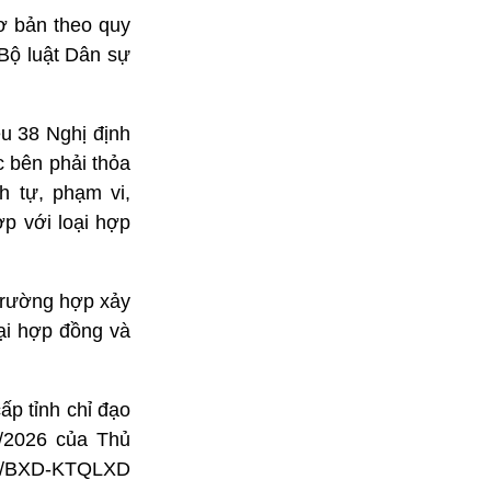
ơ bản theo quy
Bộ luật Dân sự
ều 38 Nghị định
 bên phải thỏa
h tự, phạm vi,
p với loại hợp
trường hợp xảy
ại hợp đồng và
p tỉnh chỉ đạo
3/2026 của Thủ
27/BXD-KTQLXD