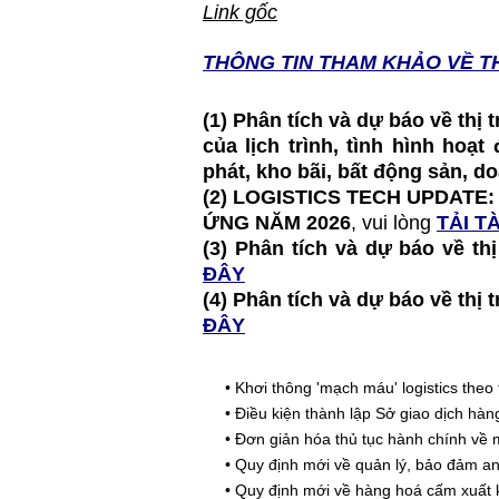
Link gốc
THÔNG TIN T
HAM KHẢO VỀ T
(1) Phân tích và dự báo về thị
của lịch trình, tình hình hoạ
phát, kho bãi, bất động sản, 
(2)
LOGISTICS TECH UPDATE:
ỨNG NĂM 2026
, vui lòng
TẢI TÀ
(3) Phân tích và dự báo về 
ĐÂY
(4) Phân tích và dự báo về t
ĐÂY
•
Khơi thông 'mạch máu' logistics theo 
•
Điều kiện thành lập Sở giao dịch hà
•
Đơn giản hóa thủ tục hành chính về 
•
Quy định mới về quản lý, bảo đảm an 
•
Quy định mới về hàng hoá cấm xuất 