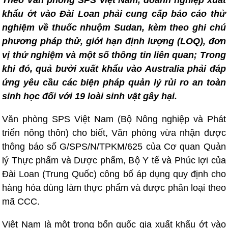
Theo Văn phòng SPS Việt Nam, doanh nghiệp xuất
khẩu ớt vào Đài Loan phải cung cấp báo cáo thử
nghiệm về thuốc nhuộm Sudan, kèm theo ghi chú
phương pháp thử, giới hạn định lượng (LOQ), đơn
vị thử nghiệm và một số thông tin liên quan; Trong
khi đó, quả bưởi xuất khẩu vào Australia phải đáp
ứng yêu cầu các biện pháp quản lý rủi ro an toàn
sinh học đối với 19 loài sinh vật gây hại.
Văn phòng SPS Việt Nam (Bộ Nông nghiệp và Phát
triển nông thôn) cho biết, Văn phòng vừa nhận được
thông báo số G/SPS/N/TPKM/625 của Cơ quan Quản
lý Thực phẩm và Dược phẩm, Bộ Y tế và Phúc lợi của
Đài Loan (Trung Quốc) công bố áp dụng quy định cho
hàng hóa dùng làm thực phẩm và được phân loại theo
mã CCC.
Việt Nam là một trong bốn quốc gia xuất khẩu ớt vào