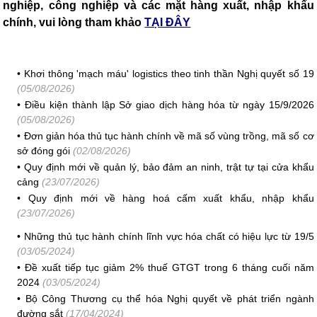
nghiệp, công nghiệp và các mặt hàng xuất, nhập khẩu
chính, vui lòng tham khảo
TẠI ĐÂY
•
Khơi thông 'mạch máu' logistics theo tinh thần Nghị quyết số 19
(05/08/2026)
•
Điều kiện thành lập Sở giao dịch hàng hóa từ ngày 15/9/2026
(05/08/2026)
•
Đơn giản hóa thủ tục hành chính về mã số vùng trồng, mã số cơ
sở đóng gói
(02/08/2026)
•
Quy định mới về quản lý, bảo đảm an ninh, trật tự tại cửa khẩu
cảng
(23/07/2026)
•
Quy định mới về hàng hoá cấm xuất khẩu, nhập khẩu
(23/07/2026)
•
Những thủ tục hành chính lĩnh vực hóa chất có hiệu lực từ 19/5
(03/05/2024)
•
Đề xuất tiếp tục giảm 2% thuế GTGT trong 6 tháng cuối năm
2024
(03/05/2024)
•
Bộ Công Thương cụ thể hóa Nghị quyết về phát triển ngành
đường sắt
(17/04/2024)