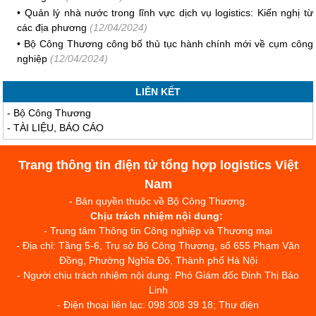
•
Quản lý nhà nước trong lĩnh vực dịch vụ logistics: Kiến nghị từ
các địa phương
(12/04/2024)
•
Bộ Công Thương công bố thủ tục hành chính mới về cụm công
nghiệp
(12/04/2024)
LIÊN KẾT
-
Bộ Công Thương
-
TÀI LIỆU, BÁO CÁO
Trang thông tin điện tử tổng hợp logistics Việt
Nam
- Bản quyền thuộc về Bộ Công Thương.
Chịu trách nhiệm nội dung:
- Trung tâm Thông tin Công nghiệp và Thương mại
- Địa chỉ: Tầng 5-6, Trụ sở Bộ Công Thương, số 655 Phạm Văn
Đồng, Phường Nghĩa Đô, Thành phố Hà Nội
- Người chịu trách nhiệm nội dung: Phó Giám đốc Đinh Thị Bảo
Linh
- Điện thoại liên lạc: 098 308 39 18; Thư điện