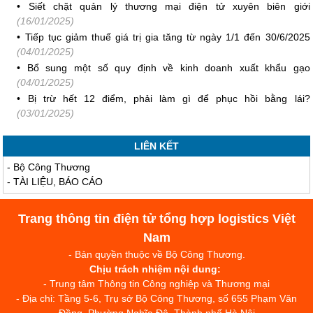
•
Siết chặt quản lý thương mại điện tử xuyên biên giới
(16/01/2025)
•
Tiếp tục giảm thuế giá trị gia tăng từ ngày 1/1 đến 30/6/2025
(04/01/2025)
•
Bổ sung một số quy định về kinh doanh xuất khẩu gạo
(04/01/2025)
•
Bị trừ hết 12 điểm, phải làm gì để phục hồi bằng lái?
(03/01/2025)
LIÊN KẾT
-
Bộ Công Thương
-
TÀI LIỆU, BÁO CÁO
Trang thông tin điện tử tổng hợp logistics Việt
Nam
- Bản quyền thuộc về Bộ Công Thương.
Chịu trách nhiệm nội dung:
- Trung tâm Thông tin Công nghiệp và Thương mại
- Địa chỉ: Tầng 5-6, Trụ sở Bộ Công Thương, số 655 Phạm Văn