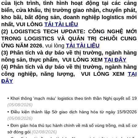
của lịch trình, tình hình hoạt động tại các cảng
biển, cửa khẩu, thị trường giao nhận, chuyển phát,
kho bãi, bất động sản, doanh nghiệp logistics mới
nhất, VUI LÒNG
TẢI TÀI LIỆU
(2)
LOGISTICS TECH UPDATE: CÔNG NGHỆ MỚI
TRONG LOGISTICS VÀ QUẢN TRỊ CHUỖI CUNG
ỨNG NĂM 2026
, vui lòng
TẢI TÀI LIỆU
(3) Phân tích và dự báo về thị trường, ngành hàng
nông sản, thực phẩm, VUI LÒNG XEM
TẠI ĐÂY
(4) Phân tích và dự báo về thị trường, ngành hàng
công nghiệp, năng lượng, VUI LÒNG XEM
TẠI
ĐÂY
•
Khơi thông 'mạch máu' logistics theo tinh thần Nghị quyết số 19
(05/08/2026)
•
Điều kiện thành lập Sở giao dịch hàng hóa từ ngày 15/9/2026
(05/08/2026)
•
Đơn giản hóa thủ tục hành chính về mã số vùng trồng, mã số cơ
sở đóng gói
(02/08/2026)