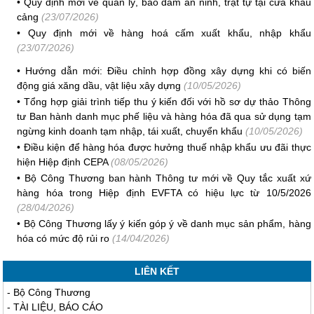
•
Quy định mới về quản lý, bảo đảm an ninh, trật tự tại cửa khẩu
cảng
(23/07/2026)
•
Quy định mới về hàng hoá cấm xuất khẩu, nhập khẩu
(23/07/2026)
•
Hướng dẫn mới: Điều chỉnh hợp đồng xây dựng khi có biến
động giá xăng dầu, vật liệu xây dựng
(10/05/2026)
•
Tổng hợp giải trình tiếp thu ý kiến đối với hồ sơ dự thảo Thông
tư Ban hành danh mục phế liệu và hàng hóa đã qua sử dụng tạm
ngừng kinh doanh tạm nhập, tái xuất, chuyển khẩu
(10/05/2026)
•
Điều kiện để hàng hóa được hưởng thuế nhập khẩu ưu đãi thực
hiện Hiệp định CEPA
(08/05/2026)
•
Bộ Công Thương ban hành Thông tư mới về Quy tắc xuất xứ
hàng hóa trong Hiệp định EVFTA có hiệu lực từ 10/5/2026
(28/04/2026)
•
Bộ Công Thương lấy ý kiến góp ý về danh mục sản phẩm, hàng
hóa có mức độ rủi ro
(14/04/2026)
LIÊN KẾT
-
Bộ Công Thương
-
TÀI LIỆU, BÁO CÁO