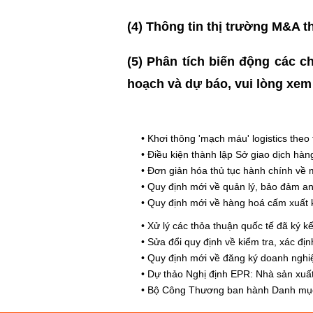
(4)
Thông tin thị trường M&A t
(5) Phân tích biến động các ch
hoạch và dự báo, vui lòng xe
•
Khơi thông 'mạch máu' logistics theo 
•
Điều kiện thành lập Sở giao dịch hà
•
Đơn giản hóa thủ tục hành chính về 
•
Quy định mới về quản lý, bảo đảm an 
•
Quy định mới về hàng hoá cấm xuất 
•
Xử lý các thỏa thuận quốc tế đã ký k
•
Sửa đổi quy định về kiểm tra, xác định
•
Quy định mới về đăng ký doanh nghi
•
Dự thảo Nghị định EPR: Nhà sản xuất
•
Bộ Công Thương ban hành Danh mục 