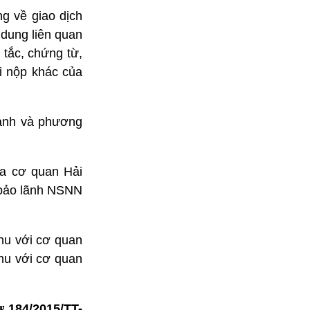
g về giao dịch
 dung liên quan
 tắc, chứng từ,
ải nộp khác của
 cảnh và phương
ủa cơ quan Hải
ề bảo lãnh NSNN
thu với cơ quan
thu với cơ quan
ư 184/2015/TT-