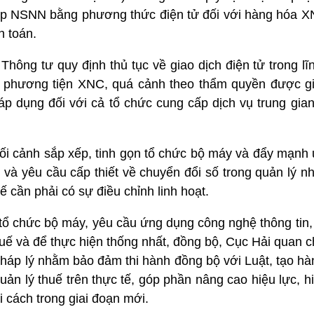
 nộp NSNN bằng phương thức điện tử đối với hàng hóa X
h toán.
hông tư quy định thủ tục về giao dịch điện tử trong lĩ
 phương tiện XNC, quá cảnh theo thẩm quyền được gi
áp dụng đối với cả tổ chức cung cấp dịch vụ trung gian
bối cảnh sắp xếp, tinh gọn tổ chức bộ máy và đẩy mạnh
 và yêu cầu cấp thiết về chuyển đổi số trong quản lý n
ế cần phải có sự điều chỉnh linh hoạt.
 tổ chức bộ máy, yêu cầu ứng dụng công nghệ thông tin,
uế và để thực hiện thống nhất, đồng bộ, Cục Hải quan 
pháp lý nhằm bảo đảm thi hành đồng bộ với Luật, tạo hà
ản lý thuế trên thực tế, góp phần nâng cao hiệu lực, h
 cách trong giai đoạn mới.