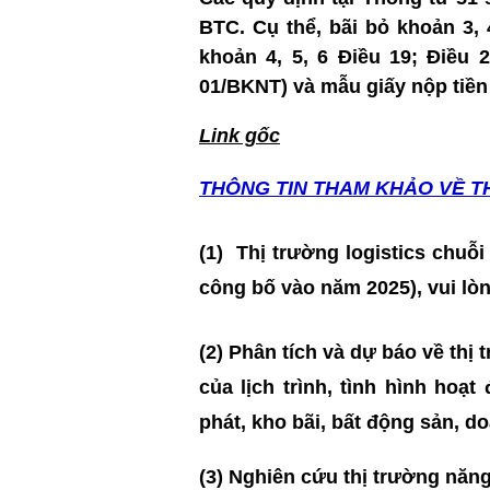
BTC. Cụ thể, bãi bỏ khoản 3, 4
khoản 4, 5, 6 Điều 19; Điều 
01/BKNT) và mẫu giấy nộp tiền
Link gốc
THÔNG TIN T
HAM KHẢO VỀ T
(1)
Thị trường logistics chuỗi
công bố vào năm 2025)
, vui lò
(2) Phân tích và dự báo về thị
của lịch trình, tình hình hoạ
phát, kho bãi, bất động sản, 
(3) Nghiên cứu thị trường năn