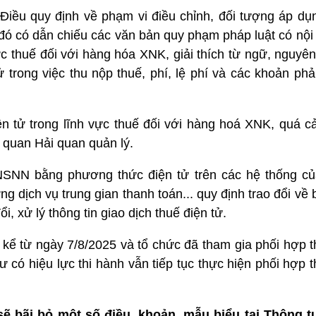
iều quy định về phạm vi điều chỉnh, đối tượng áp dụn
g đó có dẫn chiếu các văn bản quy phạm pháp luật có nội
vực thuế đối với hàng hóa XNK, giải thích từ ngữ, nguyên
ử trong việc thu nộp thuế, phí, lệ phí và các khoản ph
điện tử trong lĩnh vực thuế đối với hàng hoá XNK, quá
 quan Hải quan quản lý.
 NSNN bằng phương thức điện tử trên các hệ thống c
g dịch vụ trung gian thanh toán... quy định trao đổi v
i, xử lý thông tin giao dịch thuế điện tử.
h kể từ ngày 7/8/2025 và tổ chức đã tham gia phối hợp 
ư có hiệu lực thi hành vẫn tiếp tục thực hiện phối hợp 
sẽ bãi bỏ một số điều, khoản, mẫu biểu tại Thông t