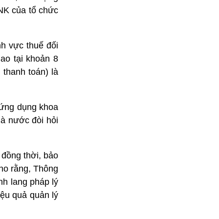
NK của tổ chức
nh vực thuế đối
ao tại khoản 8
 thanh toán) là
 ứng dụng khoa
hà nước đòi hỏi
 đồng thời, bảo
cho rằng, Thông
nh lang pháp lý
iệu quả quản lý