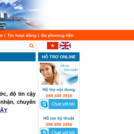
áo
Tin hoạt động
Đa phương tiện
HỖ TRỢ ONLINE
Hộ trợ nội dung
ớc, độ tin cậy
098 308 3918
o nhận, chuyển
ĐÂY
Hỗ trợ kỹ thuật
096 896 3456