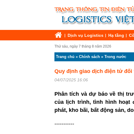
Dịch vụ Logistics
Hạ tầng
Cô
Thứ sáu, ngày 7 tháng 8 năm 2026
Trang chủ
»
Chính sách
»
Trong nước
Quy định giao dịch điện tử đố
04/07/2025 16:06
Phân tích và dự báo về thị tr
của lịch trình, tình hình hoạ
phát, kho bãi, bất động sản, 
-----------