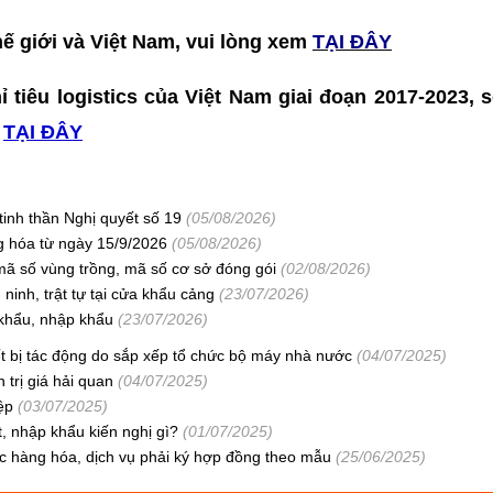
hế giới và Việt Nam, vui lòng xem
TẠI ĐÂY
ỉ tiêu logistics của Việt Nam giai đoạn 2017-2023, 
m
TẠI ĐÂY
tinh thần Nghị quyết số 19
(05/08/2026)
ng hóa từ ngày 15/9/2026
(05/08/2026)
mã số vùng trồng, mã số cơ sở đóng gói
(02/08/2026)
ninh, trật tự tại cửa khẩu cảng
(23/07/2026)
khẩu, nhập khẩu
(23/07/2026)
ết bị tác động do sắp xếp tổ chức bộ máy nhà nước
(04/07/2025)
 trị giá hải quan
(04/07/2025)
ệp
(03/07/2025)
, nhập khẩu kiến nghị gì?
(01/07/2025)
hàng hóa, dịch vụ phải ký hợp đồng theo mẫu
(25/06/2025)