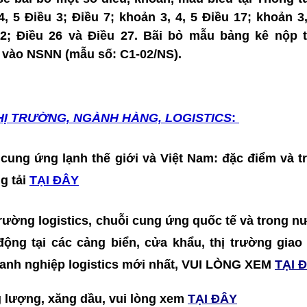
, 5 Điều 3; Điều 7; khoản 3, 4, 5 Điều 17; khoản 3,
22; Điều 26 và Điều 27. Bãi bỏ mẫu bảng kê nộp 
 vào NSNN (mẫu số: C1-02/NS).
HỊ TRƯỜNG, NGÀNH HÀNG, LOGISTICS
:
 cung ứng lạnh thế giới và Việt Nam: đặc điểm và t
ng tải
TẠI ĐÂY
 trường logistics, chuỗi cung ứng quốc tế và trong nư
t động tại các cảng biển, cửa khẩu, thị trường gia
doanh nghiệp logistics mới nhất, VUI LÒNG XEM
TẠI 
g lượng, xăng dầu, vui lòng xem
TẠI ĐÂY