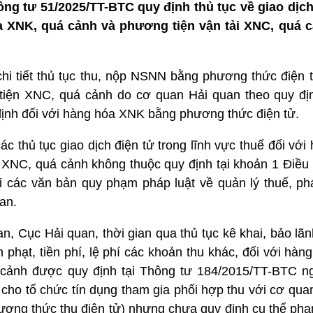
ng tư 51/2025/TT-BTC quy định thủ tục về giao dịch
a XNK, quá cảnh và phương tiện vận tải XNC, quá cả
hi tiết thủ tục thu, nộp NSNN bằng phương thức điện t
iện XNC, quá cảnh do cơ quan Hải quan theo quy địn
ịnh đối với hàng hóa XNK bằng phương thức điện tử.
ác thủ tục giao dịch điện tử trong lĩnh vực thuế đối vớ
 XNC, quá cảnh không thuộc quy định tại khoản 1 Điều 
i các văn bản quy phạm pháp luật về quản lý thuế, phá
an.
, Cục Hải quan, thời gian qua thủ tục kê khai, bảo lãnh
ền phạt, tiền phí, lệ phí các khoản thu khác, đối với hà
cảnh được quy định tại Thông tư 184/2015/TT-BTC n
 cho tổ chức tín dụng tham gia phối hợp thu với cơ qua
hương thức thu điện tử) nhưng chưa quy định cụ thể phạ