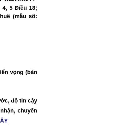
 4, 5 Điều 18;
thuế (mẫu số:
riển vọng (bản
ớc, độ tin cậy
o nhận, chuyển
ĐÂY