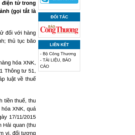
 điện tử trong
nh (gọi tắt là
ĐỐI TÁC
ử đối với hàng
h; thủ tục bão
LIÊN KẾT
-
Bộ Công Thương
-
TÀI LIỆU, BÁO
i hàng hóa XNK,
CÁO
1 Thông tư 51,
p luật về thuế
 tiền thuế, thu
ng hóa XNK, quá
gày 17/11/2015
n Hải quan (thu
m vi, đối tượng