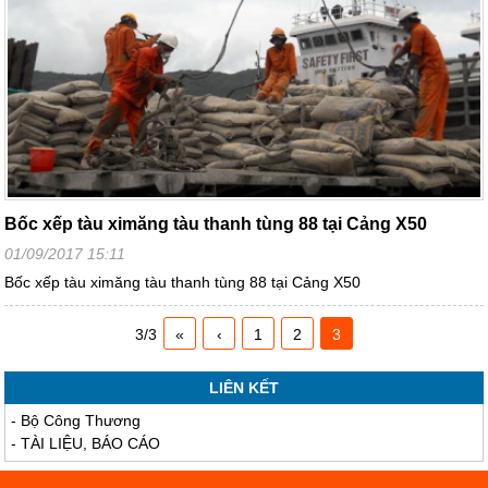
Bốc xếp tàu ximăng tàu thanh tùng 88 tại Cảng X50
01/09/2017 15:11
Bốc xếp tàu ximăng tàu thanh tùng 88 tại Cảng X50
3/3
«
‹
1
2
3
LIÊN KẾT
-
Bộ Công Thương
-
TÀI LIỆU, BÁO CÁO