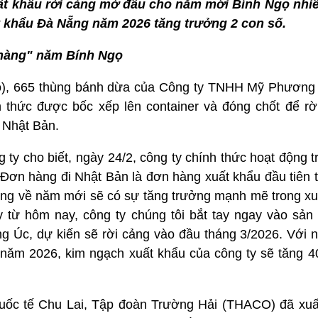
ất khẩu rời cảng mở đầu cho năm mới Bính Ngọ nhiề
 khẩu Đà Nẵng năm 2026 tăng trưởng 2 con số.
hàng" năm Bính Ngọ
gọ), 665 thùng bánh dừa của Công ty TNHH Mỹ Phươn
 thức được bốc xếp lên container và đóng chốt để r
 Nhật Bản.
ty cho biết, ngày 24/2, công ty chính thức hoạt động t
 Đơn hàng đi Nhật Bản là đơn hàng xuất khẩu đầu tiên 
ọng về năm mới sẽ có sự tăng trưởng mạnh mẽ trong xu
y từ hôm nay, công ty chúng tôi bắt tay ngay vào sản 
ờng Úc, dự kiến sẽ rời cảng vào đầu tháng 3/2026. Với
ng năm 2026, kim ngạch xuất khẩu của công ty sẽ tăng 
quốc tế Chu Lai, Tập đoàn Trường Hải (THACO) đã xuấ