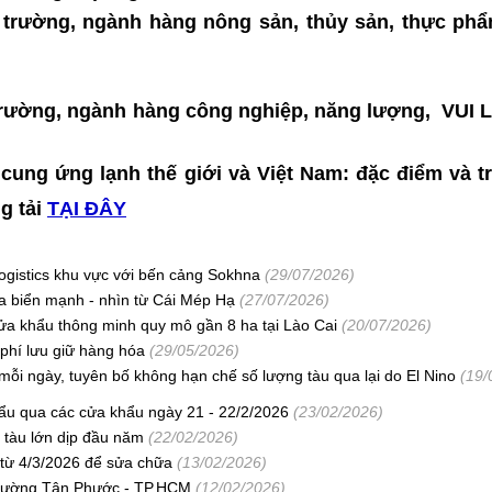
hị trường, ngành hàng nông sản, thủy sản, thực p
hị trường, ngành hàng công nghiệp, năng lượng, VU
 cung ứng lạnh thế giới và Việt Nam: đặc điểm và t
ng tải
TẠI ĐÂY
ogistics khu vực với bến cảng Sokhna
(29/07/2026)
ia biển mạnh - nhìn từ Cái Mép Hạ
(27/07/2026)
Cửa khẩu thông minh quy mô gần 8 ha tại Lào Cai
(20/07/2026)
 phí lưu giữ hàng hóa
(29/05/2026)
mỗi ngày, tuyên bố không hạn chế số lượng tàu qua lại do El Nino
(19/
ẩu qua các cửa khẩu ngày 21 - 22/2/2026
(23/02/2026)
 tàu lớn dịp đầu năm
(22/02/2026)
từ 4/3/2026 để sửa chữa
(13/02/2026)
phường Tân Phước - TP.HCM
(12/02/2026)