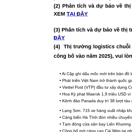
(2) Phân tích và dự báo về t
XEM
TẠI ĐÂY
(3) Phân tích và dự báo về t
ĐÂY
(4)
Thị trường logistics chuỗi
công bố vào năm 2025)
, vui lò
•
Ai Cập ghi dấu mốc mới trên bản đồ l
•
Phát triển Việt Nam trở thành quốc g
•
Viettel Post (VTP) đầu tư xây dựng 
•
Hoa Kỳ phạt Maersk 1,9 triệu USD vì
•
Kênh đào Panada duy trì 38 lượt tàu 
•
Lạng Sơn: 715 xe hàng xuất nhập kh
•
Cảng biển Hà Tĩnh đón nhiều chuyến
•
Tạm đóng cửa sân bay Liên Khương 
•
Công bố mở cảng cạn Cái Mép tại 