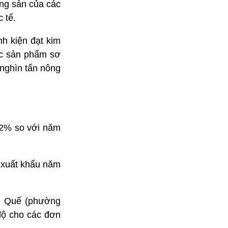
ông sản của các
 tế.
h kiện đạt kim
ác sản phẩm sơ
 nghìn tấn nông
12% so với năm
g xuất khẩu năm
g Quế (phường
độ cho các đơn