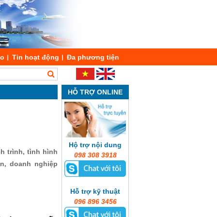
áo
Tin hoạt động
Đa phương tiện
HỖ TRỢ ONLINE
Hộ trợ nội dung
 trình, tình hình
098 308 3918
ản, doanh nghiệp
Hỗ trợ kỹ thuật
096 896 3456