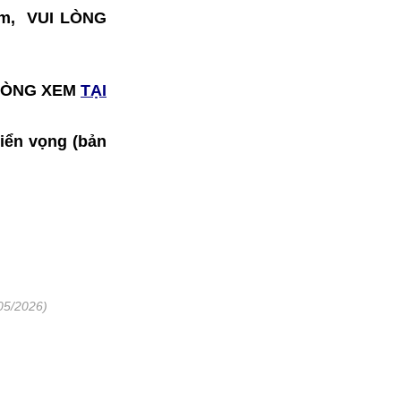
hẩm, VUI LÒNG
I LÒNG XEM
TẠI
riển vọng (bản
05/2026)