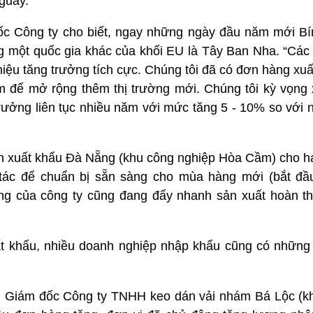
guay.
 Công ty cho biết, ngay những ngày đầu năm mới Bí
 một quốc gia khác của khối EU là Tây Ban Nha. “Cá
hiệu tăng trưởng tích cực. Chúng tôi đã có đơn hàng xu
iếm để mở rộng thêm thị trường mới. Chúng tôi kỳ vọng
 trưởng liên tục nhiều năm với mức tăng 5 - 10% so với
n xuất khẩu Đà Nẵng (khu công nghiệp Hòa Cầm) cho ha
 tác để chuẩn bị sẵn sàng cho mùa hàng mới (bắt đầ
động của công ty cũng đang đẩy nhanh sản xuất hoàn 
t khẩu, nhiều doanh nghiệp nhập khẩu cũng có những 
Giám đốc Công ty TNHH keo dán vải nhám Bá Lộc (kh