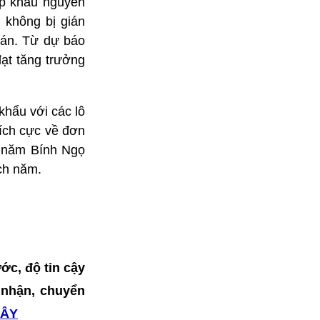
ập khẩu nguyên
 không bị gián
đán. Từ dự báo
đạt tăng trưởng
hẩu với các lô
tích cực về đơn
u năm Bính Ngọ
ch năm.
ớc, độ tin cậy
o nhận, chuyển
ĐÂY