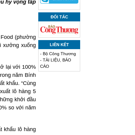
u hy vọng tấp
ĐỐI TÁC
g Food (phường
ời xưởng xuống
LIÊN KẾT
-
Bộ Công Thương
-
TÀI LIỆU, BÁO
rở lại với 100%
CÁO
trong năm Bính
ất khẩu. “Cùng
xuất lô hàng 5
 những khởi đầu
40% so với năm
t khẩu lô hàng