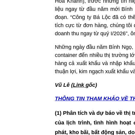
Hòa Khánh), trước những tín hi
liệu ngay từ đầu năm mới Bính 
đoạn. “Công ty Bá Lộc đã có th
tích cực từ đơn hàng, chúng tôi
doanh thu ngay từ quý I/2026”, ô
Những ngày đầu năm Bính Ngọ, n
container đến nhiều thị trường lớ
hàng cả xuất khẩu và nhập khẩ
thuận lợi, kim ngạch xuất khẩu 
Vũ Lê (
Link
gốc)
THÔNG TIN T
HAM KHẢO VỀ T
(1) Phân tích và dự báo về thị
của lịch trình, tình hình hoạ
phát, kho bãi, bất động sản, 