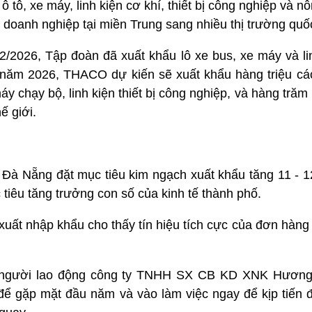
 tô, xe máy, linh kiện cơ khí, thiết bị công nghiệp và n
ị doanh nghiệp tại miền Trung sang nhiều thị trường quốc
/2026, Tập đoàn đã xuất khẩu lô xe bus, xe máy và lin
 năm 2026, THACO dự kiến sẽ xuất khẩu hàng triệu c
áy chạy bộ, linh kiện thiết bị công nghiệp, và hàng trăm
ế giới.
à Nẵng đặt mục tiêu kim ngạch xuất khẩu tăng 11 - 
tiêu tăng trưởng con số của kinh tế thành phố.
xuất nhập khẩu cho thấy tín hiệu tích cực của đơn hàn
% người lao động công ty TNHH SX CB KD XNK Hươn
ể gặp mặt đầu năm và vào làm việc ngay để kịp tiến 