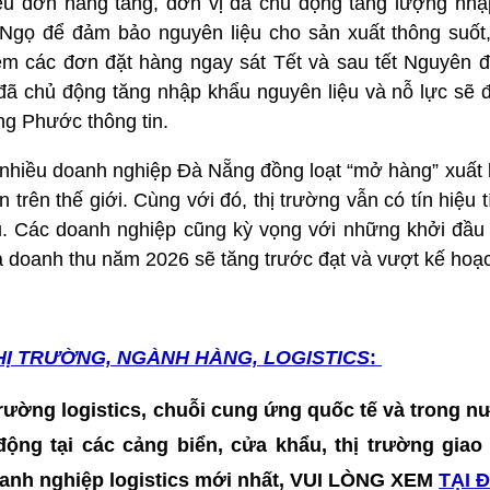
ệu đơn hàng tăng, đơn vị đã chủ động tăng lượng nh
Ngọ để đảm bảo nguyên liệu cho sản xuất thông suốt,
êm các đơn đặt hàng ngay sát Tết và sau tết Nguyên 
 đã chủ động tăng nhập khẩu nguyên liệu và nỗ lực sẽ 
ng Phước thông tin.
hiều doanh nghiệp Đà Nẵng đồng loạt “mở hàng” xuất k
n trên thế giới. Cùng với đó, thị trường vẫn có tín hiệu 
u. Các doanh nghiệp cũng kỳ vọng với những khởi đầ
và doanh thu năm 2026 sẽ tăng trước đạt và vượt kế hoạ
HỊ TRƯỜNG, NGÀNH HÀNG, LOGISTICS
:
 trường logistics, chuỗi cung ứng quốc tế và trong nư
t động tại các cảng biển, cửa khẩu, thị trường gia
doanh nghiệp logistics mới nhất, VUI LÒNG XEM
TẠI 