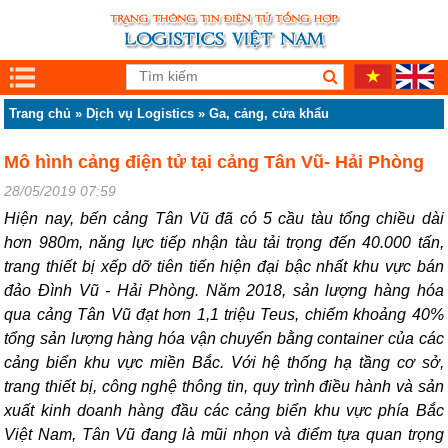
Trang chủ
»
Dịch vụ Logistics
»
Ga, cảng, cửa khẩu
Mô hình cảng điện tử tại cảng Tân Vũ- Hải Phòng
28/05/2019 07:59
Hiện nay, bến cảng Tân Vũ đã có 5 cầu tàu tổng chiều dài
hơn 980m, năng lực tiếp nhận tàu tải trọng đến 40.000 tấn,
trang thiết bị xếp dỡ tiên tiến hiện đại bậc nhất khu vực bán
đảo Đình Vũ - Hải Phòng. Năm 2018, sản lượng hàng hóa
qua cảng Tân Vũ đạt hơn 1,1 triệu Teus, chiếm khoảng 40%
tổng sản lượng hàng hóa vận chuyển bằng container của các
cảng biển khu vực miền Bắc. Với hệ thống hạ tầng cơ sở,
trang thiết bị, công nghệ thông tin, quy trình điều hành và sản
xuất kinh doanh hàng đầu các cảng biển khu vực phía Bắc
Việt Nam, Tân Vũ đang là mũi nhọn và điểm tựa quan trọng