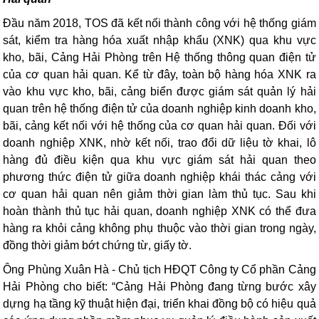
Đầu năm 2018, TOS đã kết nối thành công với hệ thống giám
sát, kiểm tra hàng hóa xuất nhập khẩu (XNK) qua khu vực
kho, bãi, Cảng Hải Phòng trên Hệ thống thông quan điện tử
của cơ quan hải quan. Kể từ đây, toàn bộ hàng hóa XNK ra
vào khu vực kho, bãi, cảng biển được giám sát quản lý hải
quan trên hệ thống điện tử của doanh nghiệp kinh doanh kho,
bãi, cảng kết nối với hệ thống của cơ quan hải quan. Đối với
doanh nghiệp XNK, nhờ kết nối, trao đổi dữ liệu tờ khai, lô
hàng đủ điều kiện qua khu vực giám sát hải quan theo
phương thức điện tử giữa doanh nghiệp khái thác cảng với
cơ quan hải quan nên giảm thời gian làm thủ tục. Sau khi
hoàn thành thủ tục hải quan, doanh nghiệp XNK có thể đưa
hàng ra khỏi cảng không phụ thuộc vào thời gian trong ngày,
đồng thời giảm bớt chứng từ, giấy tờ.
Ông Phùng Xuân Hà - Chủ tịch HĐQT Công ty Cổ phần Cảng
Hải Phòng cho biết: “Cảng Hải Phòng đang từng bước xây
dựng hạ tầng kỹ thuật hiện đại, triển khai đồng bộ có hiệu quả