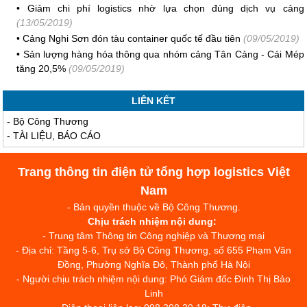
•
Giảm chi phí logistics nhờ lựa chọn đúng dịch vụ cảng
(13/05/2019)
•
Cảng Nghi Sơn đón tàu container quốc tế đầu tiên
(09/05/2019)
•
Sản lượng hàng hóa thông qua nhóm cảng Tân Cảng - Cái Mép
tăng 20,5%
(09/05/2019)
LIÊN KẾT
-
Bộ Công Thương
-
TÀI LIỆU, BÁO CÁO
Trang thông tin điện tử tổng hợp logistics Việt
Nam
- Bản quyền thuộc về Bộ Công Thương.
Chịu trách nhiệm nội dung:
- Trung tâm Thông tin Công nghiệp và Thương mại
- Địa chỉ: Tầng 5-6, Trụ sở Bộ Công Thương, số 655 Phạm Văn
Đồng, Phường Nghĩa Đô, Thành phố Hà Nội
- Người chịu trách nhiệm nội dung: Phó Giám đốc Đinh Thị Bảo
Linh