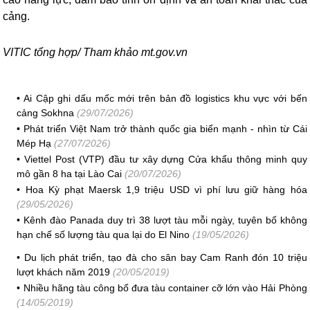
cảng.
VITIC tổng hợp/ Tham khảo mt.gov.vn
•
Ai Cập ghi dấu mốc mới trên bản đồ logistics khu vực với bến
cảng Sokhna
(29/07/2026)
•
Phát triển Việt Nam trở thành quốc gia biển mạnh - nhìn từ Cái
Mép Hạ
(27/07/2026)
•
Viettel Post (VTP) đầu tư xây dựng Cửa khẩu thông minh quy
mô gần 8 ha tại Lào Cai
(20/07/2026)
•
Hoa Kỳ phạt Maersk 1,9 triệu USD vì phí lưu giữ hàng hóa
(29/05/2026)
•
Kênh đào Panada duy trì 38 lượt tàu mỗi ngày, tuyên bố không
hạn chế số lượng tàu qua lại do El Nino
(19/05/2026)
•
Du lịch phát triển, tạo đà cho sân bay Cam Ranh đón 10 triệu
lượt khách năm 2019
(20/05/2019)
•
Nhiều hãng tàu công bố đưa tàu container cỡ lớn vào Hải Phòng
(14/05/2019)