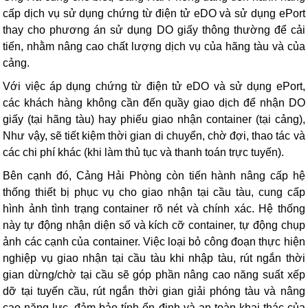
cấp dịch vụ sử dụng chứng từ điện tử eDO và sử dụng ePort
thay cho phương án sử dụng DO giấy thông thường để cải
tiến, nhằm nâng cao chất lượng dịch vụ của hãng tàu và của
cảng.
Với việc áp dụng chứng từ điện tử eDO và sử dụng ePort,
các khách hàng không cần đến quầy giao dịch để nhận DO
giấy (tại hãng tàu) hay phiếu giao nhận container (tại cảng),
Như vậy, sẽ tiết kiệm thời gian di chuyển, chờ đợi, thao tác và
các chi phí khác (khi làm thủ tục và thanh toán trực tuyến).
Bên cạnh đó, Cảng Hải Phòng còn tiến hành nâng cấp hệ
thống thiết bị phục vụ cho giao nhận tại cầu tàu, cung cấp
hình ảnh tình trạng container rõ nét và chính xác. Hệ thống
này tự động nhận diện số và kích cỡ container, tự động chụp
ảnh các cạnh của container. Việc loại bỏ công đoạn thực hiện
nghiệp vụ giao nhận tại cầu tàu khi nhập tàu, rút ngắn thời
gian dừng/chờ tại cầu sẽ góp phần nâng cao năng suất xếp
dỡ tại tuyến cầu, rút ngắn thời gian giải phóng tàu và nâng
cao năng lực, đảm bảo tính ổn định và an toàn khai thác của