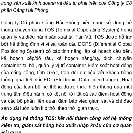
trong sản xuất kinh doanh và đầu tư phát triển của Công ty Cổ
phần Cảng Hải Phòng.
Cô
ng ty Cổ phần Cảng Hải Phòng hiện đang sử dụng hệ
thống chuyên dụng TOS (Terminal Opperating System) trong
quản lý và điều hành sản xuất tại Tân Vũ. TOS được hỗ trợ
bởi hệ thống định vị vi sai toàn cầu DGPS (Diferential Global
Positioning System) có các tính năng lập kế hoạch cầu bến,
kế hoạch xếp/dỡ tàu, kế hoạch nâng/hạ, dịch chuyển
container tại bãi, quản lý vị trí container, kiểm soát hoạt động
của cổng cảng, tính cước, trao đổi dữ liệu với khách hàng
thông qua kết nối EDI (Electronic Data Interchange). Hoạt
động của toàn bộ hệ thống được thực hiện thông qua một
trung tâm điều hành, có kết nối tới tất cả các điểm hoạt động
và các bộ phận liên quan đảm bảo việc giám sát và chỉ đạo
sản xuất luôn luôn kịp thời theo thời gian thực.
Áp dụng hệ thống TOS; kết nối thành công với hệ thống
kiểm tra, giám sát hàng hóa xuất nhập khẩu của cơ quan
Hải quan