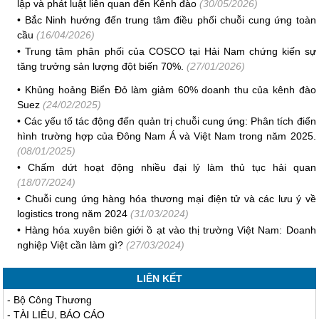
lập và phát luật liên quan đến Kênh đào
(30/05/2026)
•
Bắc Ninh hướng đến trung tâm điều phối chuỗi cung ứng toàn
cầu
(16/04/2026)
•
Trung tâm phân phối của COSCO tại Hải Nam chứng kiến ​​sự
tăng trưởng sản lượng đột biến 70%.
(27/01/2026)
•
Khủng hoảng Biển Đỏ làm giảm 60% doanh thu của kênh đào
Suez
(24/02/2025)
•
Các yếu tố tác động đến quản trị chuỗi cung ứng: Phân tích điển
hình trường hợp của Đông Nam Á và Việt Nam trong năm 2025.
(08/01/2025)
•
Chấm dứt hoạt động nhiều đại lý làm thủ tục hải quan
(18/07/2024)
•
Chuỗi cung ứng hàng hóa thương mại điện tử và các lưu ý về
logistics trong năm 2024
(31/03/2024)
•
Hàng hóa xuyên biên giới ồ ạt vào thị trường Việt Nam: Doanh
nghiệp Việt cần làm gì?
(27/03/2024)
LIÊN KẾT
-
Bộ Công Thương
-
TÀI LIỆU, BÁO CÁO