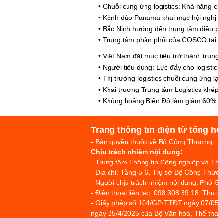
•
Chuỗi cung ứng logistics: Khả năng 
•
Kênh đào Panama khai mạc hội nghị p
•
Bắc Ninh hướng đến trung tâm điều p
•
Trung tâm phân phối của COSCO tại H
•
Việt Nam đặt mục tiêu trở thành trung
•
Người tiêu dùng: Lực đẩy cho logisti
•
Thị trường logistics chuỗi cung ứng
•
Khai trương Trung tâm Logistics khép
•
Khủng hoảng Biển Đỏ làm giảm 60% 
Trang thông tin điện tử tổng h
- Bản quyền thuộc về Bộ Công Thương.
Chịu trách nhiệm nội dung:
- Trung tâm Thông tin Công nghiệp và 
- Địa chỉ: Tầng 5-6, Trụ sở Bộ Công T
- Người chịu trách nhiệm nội dung: Phó 
- Điện thoại liên lạc: 098 308 39 18; Thư
- Giấy phép số 104/GP-TTĐT ngày 07/05
ngày 25/4/2025 của Bộ Văn hóa, Thể thao