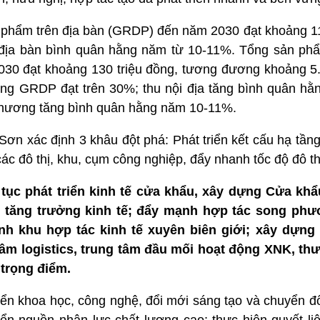
n phẩm trên địa bàn (GRDP) đến năm 2030 đạt khoảng 11
 địa bàn bình quân hằng năm từ 10-11%. Tổng sản phẩ
030 đạt khoảng 130 triệu đồng, tương đương khoảng 
trong GRDP đạt trên 30%; thu nội địa tăng bình quân h
 phương tăng bình quân hằng năm 10-11%.
Sơn xác định 3 khâu đột phá: Phát triển kết cấu hạ tầng 
các đô thị, khu, cụm công nghiệp, đẩy nhanh tốc độ đô th
 tục phát triển kinh tế cửa khẩu, xây dựng Cửa kh
y tăng trưởng kinh tế; đẩy mạnh hợp tác song phư
h khu hợp tác kinh tế xuyên biên giới; xây dựng
âm logistics, trung tâm đầu mối hoạt động XNK, th
 trọng điểm.
ển khoa học, công nghệ, đổi mới sáng tạo và chuyển đổ