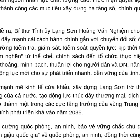
riển nguồn nhân lực chất lượng cao; thực hiện quyết li
thành công các mục tiêu xây dựng hạ tầng số, chính qu
ề ra, Bí thư Tỉnh ủy Lạng Sơn Hoàng Văn Nghiệm cho 
tục đẩy mạnh cải cách hành chính gắn với chuyển đổi số
ờng kiểm tra, giám sát, kiểm soát quyền lực; kịp thời
 nghẽn” từ thể chế, chính sách đến tổ chức thực hiệ
 thoáng, minh bạch, thuận lợi cho người dân và DN, nâ
ộng lực mới cho sự phát triển nhanh, bền vững của tỉnh.
n mạnh mẽ kinh tế cửa khẩu, xây dựng Lạng Sơn trở t
g của cả nước, tạo động lực thúc đẩy thương mại, dịch 
ở thành một trong các cực tăng trưởng của vùng Trung 
ỉnh phát triển khá vào năm 2035.
g cường quốc phòng, an ninh, bảo vệ vững chắc chủ q
ên giậu quốc gia” về quốc phòng, an ninh, đồng thời cũn