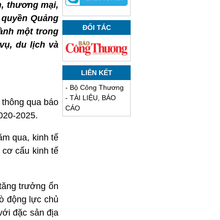
h, thương mại,
h quyền Quảng
ĐỐI TÁC
hành một trong
ụ, du lịch và
LIÊN KẾT
-
Bộ Công Thương
-
TÀI LIỆU, BÁO
ã thông qua báo
CÁO
2020-2025.
ăm qua, kinh tế
 cơ cấu kinh tế
 tăng trưởng ổn
rò động lực chủ
với đặc sản địa