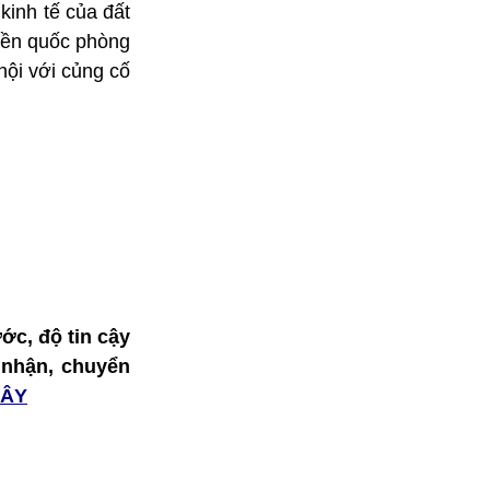
kinh tế của đất
 nền quốc phòng
hội với củng cố
ớc, độ tin cậy
o nhận, chuyển
ĐÂY