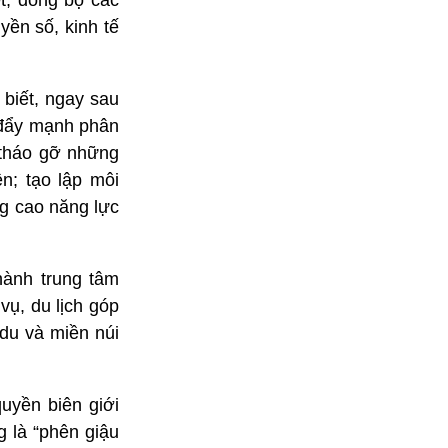
ệt, đồng bộ các
yền số, kinh tế
biết, ngay sau
; đẩy mạnh phân
 tháo gỡ những
n; tạo lập môi
ng cao năng lực
hành trung tâm
vụ, du lịch góp
du và miền núi
uyền biên giới
g là “phên giậu