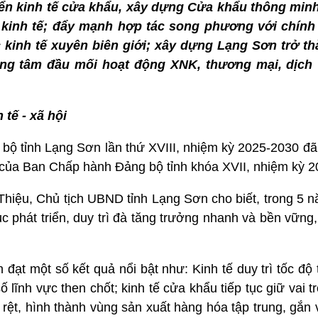
riển kinh tế cửa khẩu, xây dựng Cửa khẩu thông min
g kinh tế; đẩy mạnh hợp tác song phương với chín
 kinh tế xuyên biên giới; xây dựng Lạng Sơn trở t
ung tâm đầu mối hoạt động XNK, thương mại, dịch v
 tế - xã hội
g bộ tỉnh Lạng Sơn lần thứ XVIII, nhiệm kỳ 2025-2030 đ
m của Ban Chấp hành Đảng bộ tỉnh khóa XVII, nhiệm kỳ 
 Thiệu, Chủ tịch UBND tỉnh Lạng Sơn cho biết, trong 5 n
ục phát triển, duy trì đà tăng trưởng nhanh và bền vững,
đạt một số kết quả nổi bật như: Kinh tế duy trì tốc độ
 lĩnh vực then chốt; kinh tế cửa khẩu tiếp tục giữ vai t
rệt, hình thành vùng sản xuất hàng hóa tập trung, gắn 