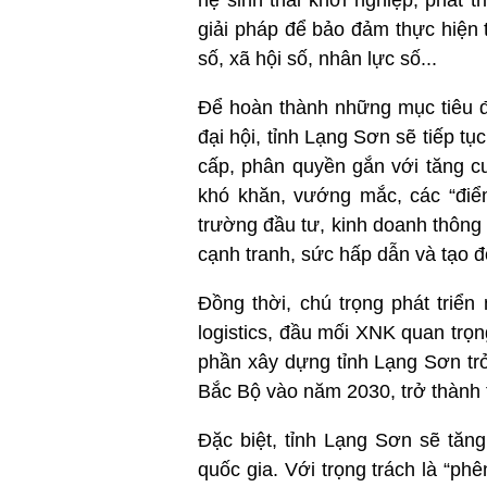
hệ sinh thái khởi nghiệp; phát t
giải pháp để bảo đảm thực hiện 
số, xã hội số, nhân lực số...
Để hoàn thành những mục tiêu đ
đại hội, tỉnh Lạng Sơn sẽ tiếp 
cấp, phân quyền gắn với tăng cư
khó khăn, vướng mắc, các “điểm
trường đầu tư, kinh doanh thông
cạnh tranh, sức hấp dẫn và tạo đ
Đồng thời, chú trọng phát triể
logistics, đầu mối XNK quan trọn
phần xây dựng tỉnh Lạng Sơn tr
Bắc Bộ vào năm 2030, trở thành t
Đặc biệt, tỉnh Lạng Sơn sẽ tăn
quốc gia. Với trọng trách là “ph