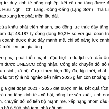
 tư duy kinh tế nông nghiệp; kết cấu hạ tầng được 
tốc Hữu Nghị - Chi Lăng, Đồng Đăng (Lạng Sơn) - Trà L
ạo xung lực phát triển lâu dài.
 cửa khẩu phát triển nhanh, tạo động lực thúc đẩy tăng
năm đạt 48.187 tỷ đồng (tăng 50,2% so với giai đoạn t
nh doanh được thúc đẩy mạnh mẽ, chỉ số năng lực cạnh 
 mới liên tục gia tăng.
ơng mại phát triển mạnh, đặc biệt là du lịch với dấu ấ
 được UNESCO công nhận. Công tác chuyển đổi số đư
an sinh, xã hội được thực hiện đầy đủ, kịp thời; chất
 đầu tư; tỷ lệ hộ nghèo đến năm 2025 giảm còn khoảng 
gia giai đoạn 2021 - 2025 đạt được nhiều kết quả tích
cấu hạ tầng kinh tế - xã hội, năng lực sản xuất, kinh 
nh, chuyển đổi số tiến bộ mạnh mẽ, xếp hạng nhóm đầu 
n bộ 6.508 nhà tạm, nhà dột nát.