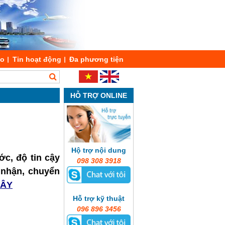
áo
Tin hoạt động
Đa phương tiện
HỖ TRỢ ONLINE
Hộ trợ nội dung
ớc, độ tin cậy
098 308 3918
o nhận, chuyển
ĐÂY
Hỗ trợ kỹ thuật
096 896 3456