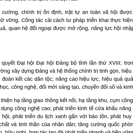
cường, chính trị ổn định, trật tự an toàn xã hội đượ
ữ vững. Công tác cải cách tư pháp triển khai thực hiện
quả, quan hệ đối ngoại được mở rộng, năng lực hội nhậ
quyết Đại hội Đại hội Đảng bộ tỉnh lần thứ XVIII; tro
ờng xây dựng Đảng và hệ thống chính trị tinh gọn, hiệu 
 đoàn kết các dân tộc; nâng cao hiệu lực, hiệu quả qu
 học, công nghệ, đổi mới sáng tạo, chuyển đổi số và kinh
hiện hạ tầng giao thông kết nối, hạ tầng khu, cụm công 
 dụng công nghệ cao; phát triển kinh tế cửa khẩu năng 
hội, phát triển du lịch xanh gắn với bảo tồn, phát huy 
chất và tinh thần của nhân dân; tăng cường quốc phòng
h, hữu nghị, hợp tác tạo đà phát triển nhanh và bền vữn