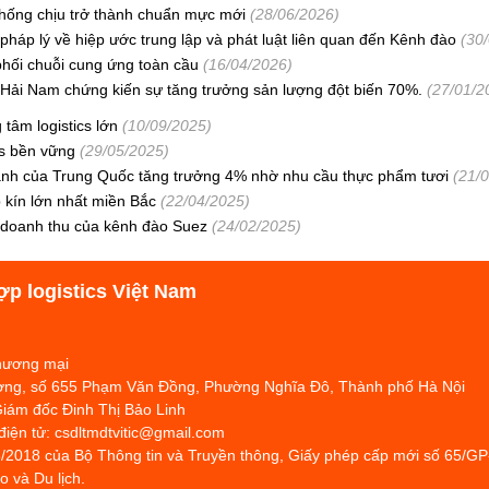
chống chịu trở thành chuẩn mực mới
(28/06/2026)
háp lý về hiệp ước trung lập và phát luật liên quan đến Kênh đào
(30
hối chuỗi cung ứng toàn cầu
(16/04/2026)
ải Nam chứng kiến ​​sự tăng trưởng sản lượng đột biến 70%.
(27/01/2
 tâm logistics lớn
(10/09/2025)
cs bền vững
(29/05/2025)
 lạnh của Trung Quốc tăng trưởng 4% nhờ nhu cầu thực phẩm tươi
(21/
 kín lớn nhất miền Bắc
(22/04/2025)
doanh thu của kênh đào Suez
(24/02/2025)
ợp logistics Việt Nam
Thương mại
hương, số 655 Phạm Văn Đồng, Phường Nghĩa Đô, Thành phố Hà Nội
Giám đốc Đinh Thị Bảo Linh
 điện tử: csdltmdtvitic@gmail.com
/2018 của Bộ Thông tin và Truyền thông, Giấy phép cấp mới số 65/G
 và Du lịch.