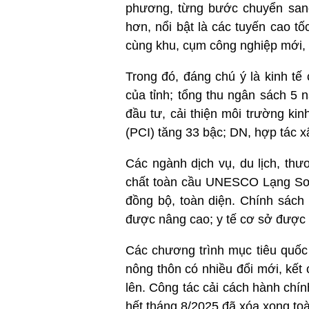
phương, từng bước chuyển sang
hơn, nổi bật là các tuyến cao 
cùng khu, cụm công nghiệp mới, t
Trong đó, đáng chú ý là kinh tế
của tỉnh; tổng thu ngân sách 5 
đầu tư, cải thiện môi trường ki
(PCI) tăng 33 bậc; DN, hợp tác xã
Các ngành dịch vụ, du lịch, thư
chất toàn cầu UNESCO Lạng Sơn
đồng bộ, toàn diện. Chính sách 
được nâng cao; y tế cơ sở được
Các chương trình mục tiêu quốc 
nông thôn có nhiều đổi mới, kết 
lên. Công tác cải cách hành chí
hết tháng 8/2025 đã xóa xong toà