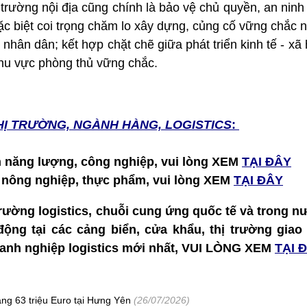
 trường nội địa cũng chính là bảo vệ chủ quyền, an ninh 
ặc biệt coi trọng chăm lo xây dựng, củng cố vững chắc
 nhân dân; kết hợp chặt chẽ giữa phát triển kinh tế - xã 
hu vực phòng thủ vững chắc.
HỊ TRƯỜNG, NGÀNH HÀNG, LOGISTICS
:
h năng lượng, công nghiệp, vui lòng XEM
TẠI ĐÂY
h nông nghiệp, thực phẩm, vui lòng XEM
TẠI ĐÂY
 trường logistics, chuỗi cung ứng quốc tế và trong nư
t động tại các cảng biển, cửa khẩu, thị trường gia
doanh nghiệp logistics mới nhất, VUI LÒNG XEM
TẠI 
ảng 63 triệu Euro tại Hưng Yên
(26/07/2026)