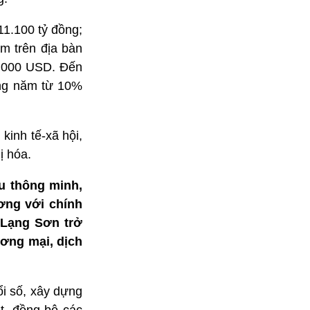
1.100 tỷ đồng;
m trên địa bàn
5.000 USD. Đến
ằng năm từ 10%
kinh tế-xã hội,
ị hóa.
ẩu thông minh,
ơng với chính
 Lạng Sơn trở
ương mại, dịch
i số, xây dựng