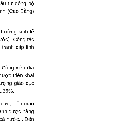
đầu tư đồng bộ
ĩnh (Cao Bằng)
 trưởng kinh tế
rước). Công tác
tranh cấp tỉnh
n Công viên địa
ợc triển khai
 lượng giáo dục
1,36%.
 cực, diện mạo
doanh được nâng
cả nước... Đến