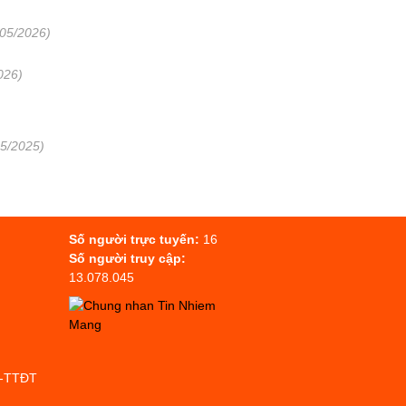
/05/2026)
026)
05/2025)
Số người trực tuyến:
16
Số người truy cập:
13.078.045
P-TTĐT