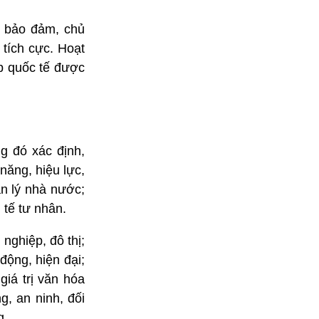
c bảo đảm, chủ
 tích cực. Hoạt
p quốc tế được
ng đó xác định,
năng, hiệu lực,
ản lý nhà nước;
 tế tư nhân.
nghiệp, đô thị;
động, hiện đại;
giá trị văn hóa
, an ninh, đối
g.