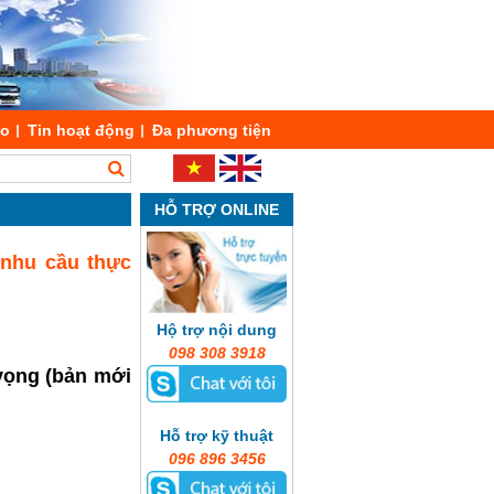
áo
Tin hoạt động
Đa phương tiện
HỖ TRỢ ONLINE
 nhu cầu thực
Hộ trợ nội dung
098 308 3918
 vọng (bản mới
Hỗ trợ kỹ thuật
096 896 3456