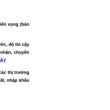
riển vọng (bản
ớc, độ tin cậy
o nhận, chuyển
ĐÂY
 các thị trường
ất, nhập khẩu