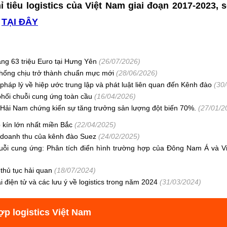
ỉ tiêu logistics của Việt Nam giai đoạn 2017-2023, 
m
TẠI ĐÂY
ảng 63 triệu Euro tại Hưng Yên
(26/07/2026)
chống chịu trở thành chuẩn mực mới
(28/06/2026)
háp lý về hiệp ước trung lập và phát luật liên quan đến Kênh đào
(30
hối chuỗi cung ứng toàn cầu
(16/04/2026)
ải Nam chứng kiến ​​sự tăng trưởng sản lượng đột biến 70%.
(27/01/2
 kín lớn nhất miền Bắc
(22/04/2025)
doanh thu của kênh đào Suez
(24/02/2025)
huỗi cung ứng: Phân tích điển hình trường hợp của Đông Nam Á và 
thủ tục hải quan
(18/07/2024)
điện tử và các lưu ý về logistics trong năm 2024
(31/03/2024)
ợp logistics Việt Nam