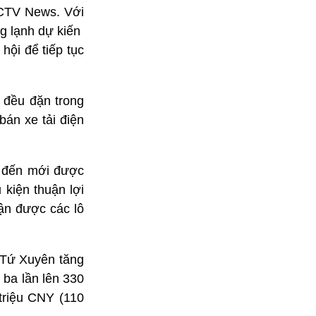
CCTV News. Với
lạnh dự kiến ​​
hội để tiếp tục
 đều đặn trong
án xe tải điện
.
m đến mới được
 kiện thuận lợi
ận được các lô
 Tứ Xuyên tăng
ba lần lên 330
triệu CNY (110