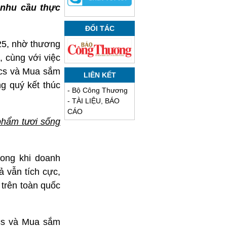
 nhu cầu thực
ĐỐI TÁC
25, nhờ thương
, cùng với việc
ics và Mua sắm
LIÊN KẾT
g quý kết thúc
-
Bộ Công Thương
-
TÀI LIỆU, BÁO
CÁO
phẩm tươi sống
rong khi doanh
ả vẫn tích cực,
 trên toàn quốc
ics và Mua sắm