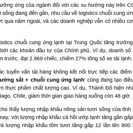
ưởng ứng của ngành đối với các xu hướng này trên 
ống đang đến gần, nhu cầu về logistics chuỗi cung ứng 
t qua năm ngoái, và các doanh nghiệp vẫn có nhiều cơ 
istics chuỗi cung ứng lạnh tại Trung Quốc tăng trưởng
bởi các khoản đầu tư của Chính phủ. Ví dụ, doanh số b
 trước, đạt 2.969 chiếc, chiếm 27% tổng số xe tải lạnh
ác tuyến vẩn tải hàng không kết nối trực tiếp các điể
ường sắt + chuỗi cung ứng lạnh
' cũng đang tạo điều
m thực phẩm chất lượng cao. Ví dụ, Thành Đô hiện nh
tiago, Chile, giảm thời gian giao hàng xuống còn 48 giờ.
cho thấy lượng nhập khẩu nông sản tươi sống của tỉnh
ay, với lượng nhập khẩu cá hồi ướp lạnh tăng gần gấp 
 và lượng nhập khẩu tôm tươi tăng gấp 12 lần lên 800 