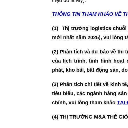
triệu đô la Mỹ).
THÔNG TIN T
HAM KHẢO VỀ T
(1)
Thị trường logistics chuỗi
mới nhất năm 2025)
, vui lòng t
(2) Phân tích và dự báo về thị
của lịch trình, tình hình hoạ
phát, kho bãi, bất động sản, 
(3)
Phân tích chi tiết về kinh t
tiêu biểu, các ngành hàng sản
chính, vui lòng tham khảo
TẠI
(4) THỊ TRƯỜNG M&A THẾ GIỚ