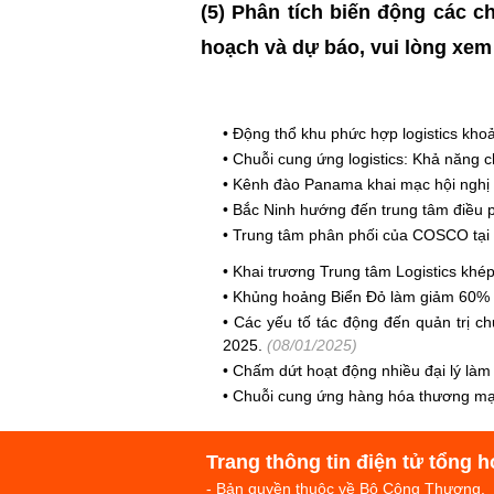
(5) Phân tích biến động các ch
hoạch và dự báo, vui lòng xe
•
Động thổ khu phức hợp logistics kho
•
Chuỗi cung ứng logistics: Khả năng 
•
Kênh đào Panama khai mạc hội nghị p
•
Bắc Ninh hướng đến trung tâm điều p
•
Trung tâm phân phối của COSCO tại H
•
Khai trương Trung tâm Logistics khép
•
Khủng hoảng Biển Đỏ làm giảm 60% 
•
Các yếu tố tác động đến quản trị c
2025.
(08/01/2025)
•
Chấm dứt hoạt động nhiều đại lý làm 
•
Chuỗi cung ứng hàng hóa thương mại 
Trang thông tin điện tử tổng h
- Bản quyền thuộc về Bộ Công Thương.