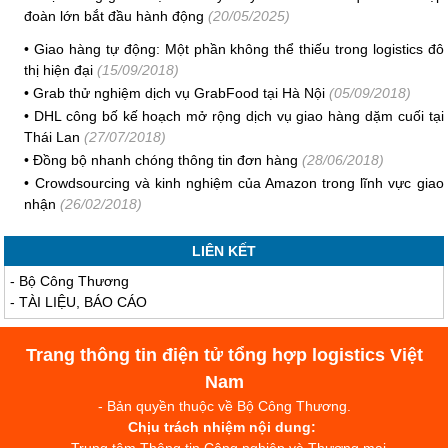
đoàn lớn bắt đầu hành động
(20/05/2025)
•
Giao hàng tự động: Một phần không thể thiếu trong logistics đô
thị hiện đại
(15/09/2018)
•
Grab thử nghiệm dịch vụ GrabFood tại Hà Nội
(05/09/2018)
•
DHL công bố kế hoạch mở rộng dịch vụ giao hàng dặm cuối tại
Thái Lan
(27/07/2018)
•
Đồng bộ nhanh chóng thông tin đơn hàng
(28/06/2018)
•
Crowdsourcing và kinh nghiệm của Amazon trong lĩnh vực giao
nhận
(26/02/2018)
LIÊN KẾT
-
Bộ Công Thương
-
TÀI LIỆU, BÁO CÁO
Trang thông tin điện tử tổng hợp logistics Việt
Nam
- Bản quyền thuộc về Bộ Công Thương.
Chịu trách nhiệm nội dung: