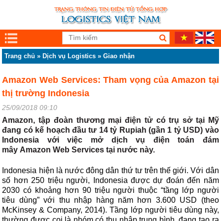
Trang chủ
»
Dịch vụ Logistics
»
Giao nhận
Amazon Web Services: Tham vọng của Amazon tại
thị trường Indonesia
25/09/2018 09:10
Amazon, tập đoàn thương mại điện tử có trụ sở tại Mỹ
đang có kế hoạch đầu tư 14 tỷ Rupiah (gần 1 tỷ USD) vào
Indonesia với việc mở dịch vụ điện toán đám
mây Amazon Web Services tại nước này.
Indonesia hiện là nước đông dân thứ tư trên thế giới. Với dân
số hơn 250 triệu người, Indonesia được dự đoán đến năm
2030 có khoảng hơn 90 triệu người thuộc “tầng lớp người
tiêu dùng” với thu nhập hàng năm hơn 3.600 USD (theo
McKinsey & Company, 2014). Tầng lớp người tiêu dùng này,
thường được coi là nhóm có thu nhập trung bình, đang tạo ra