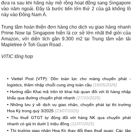
đưa ra sau khi hãng này mở rộng hoạt động sang Singapore
vào năm ngoái. Đây là bước tiến lớn thứ 2 của gã khổng lồ
này vào Đông Nam Á.
Trung tâm hoàn thiện đơn hàng cho dịch vụ giao hàng nhanh
Prime Now tại Singapore hiện là cơ sở lớn nhất thế giới của
Amazon, với diện tích gần 9.300 m2 tại Trung tâm vận tải
Mapletree ở Toh Guan Road .
VITIC tổng hợp
•
Viettel Post (VTP): Dồn toàn lực cho mảng chuyển phát -
logistics, thâm nhập chuỗi cung ứng toàn cầu
(18/05/2026)
•
Hướng dẫn Khai mã trên tờ khai hải quan đối với lô hàng nhập
khẩu qua đường chuyển phát nhanh
(27/10/2025)
•
Những lưu ý về dịch vụ giao nhận, chuyển phát tại thị trường
Hoa Kỳ trong quý 3/2025
(23/07/2025)
•
Thu thuế GTGT tự động đối với hàng NK qua chuyển phát
nhanh có giá trị dưới 1 triệu đồng
(11/07/2025)
•
Thị trường giao nhận Hoa Kỳ thay đổi theo thuế quan: Các tập