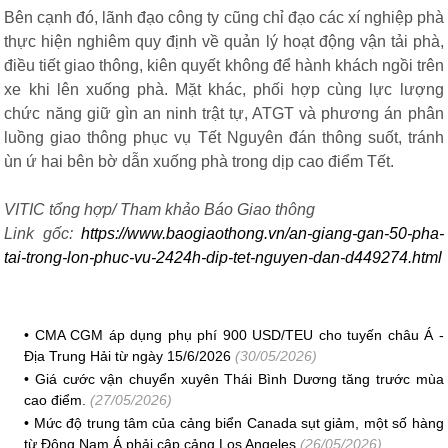
Bên cạnh đó, lãnh đạo công ty cũng chỉ đạo các xí nghiệp phà
thực hiện nghiêm quy định về quản lý hoạt động vận tải phà,
điều tiết giao thông, kiên quyết không để hành khách ngồi trên
xe khi lên xuống phà. Mặt khác, phối hợp cùng lực lượng
chức năng giữ gìn an ninh trật tự, ATGT và phương án phân
luồng giao thông phục vụ Tết Nguyên đán thông suốt, tránh
ùn ứ hai bên bờ dẫn xuống phà trong dịp cao điểm Tết.
VITIC tổng hợp/ Tham khảo Báo Giao thông
Link gốc:
https://www.baogiaothong.vn/an-giang-gan-50-pha-
tai-trong-lon-phuc-vu-2424h-dip-tet-nguyen-dan-d449274.html
•
CMA CGM áp dụng phụ phí 900 USD/TEU cho tuyến châu Á -
Địa Trung Hải từ ngày 15/6/2026
(30/05/2026)
•
Giá cước vận chuyển xuyên Thái Bình Dương tăng trước mùa
cao điểm.
(27/05/2026)
•
Mức độ trung tâm của cảng biển Canada sụt giảm, một số hàng
từ Đông Nam Á phải cập cảng Los Angeles
(26/05/2026)