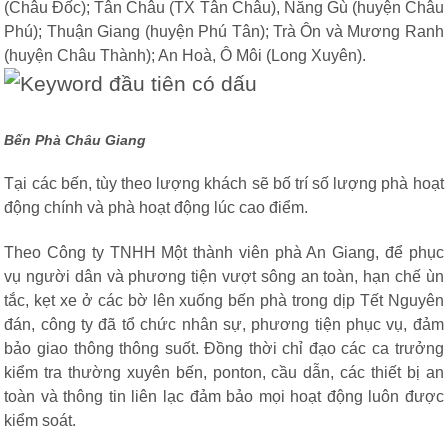
(Châu Đốc); Tân Châu (TX Tân Châu), Năng Gù (huyện Châu
Phú); Thuận Giang (huyện Phú Tân); Trà Ôn và Mương Ranh
(huyện Châu Thành); An Hoà, Ô Môi (Long Xuyên).
Bến Phà Châu Giang
Tại các bến, tùy theo lượng khách sẽ bố trí số lượng phà hoạt
động chính và phà hoạt động lúc cao điểm.
Theo Công ty TNHH Một thành viên phà An Giang, để phục
vụ người dân và phương tiện vượt sông an toàn, hạn chế ùn
tắc, kẹt xe ở các bờ lên xuống bến phà trong dịp Tết Nguyên
đán, công ty đã tổ chức nhân sự, phương tiện phục vụ, đảm
bảo giao thông thông suốt. Đồng thời chỉ đạo các ca trưởng
kiểm tra thường xuyên bến, ponton, cầu dẫn, các thiết bị an
toàn và thông tin liên lạc đảm bảo mọi hoạt động luôn được
kiểm soát.