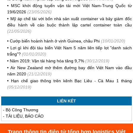
•
MSC khởi động tuyến vận tải mới Việt Nam-Trung Quốc từ
19/6/2026
(23/05/2026)
•
Mỹ áp chế tài với bốn nhà sản xuất container và bảy giám đốc
điều hành về cáo buộc thành lập cartel container toàn cầu
(21/05/2026)
•
Cướp biển hoành hành ở vịnh Guinea, châu Phi
(10/01/2020)
•
Lợi gì khi đội tàu biển Việt Nam 5 năm liên tiếp lọt "danh sách
trắng"?
(01/01/2020)
•
Năm 2019: Vận tải hàng hóa tăng 9,7%
(30/12/2019)
•
Air New Zealand mở thêm đường bay đến Việt Nam vào đầu
năm 2020
(21/12/2019)
•
Hạn chế giao thông trên kênh Bạc Liêu - Cà Mau 1 tháng
(05/12/2019)
LIÊN KẾT
-
Bộ Công Thương
-
TÀI LIỆU, BÁO CÁO
Trang thông tin điện tử tổng hợp logistics Việt