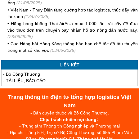
Áng
(21/08/2025)
•
Việt Nam - Thụy Điển tăng cường hợp tác logistics, thúc đẩy vận
tải xanh
(13/07/2025)
•
Hãng hàng không Thai AirAsia mua 1.000 tấn trái cây để đưa
vào thực đơn trên chuyến bay nhằm hỗ trợ nông dân nước này.
(23/06/2025)
•
Cục Hàng hải Hồng Kông thông báo hạn chế tốc độ tàu thuyền
trong một số khu vực
(03/06/2025)
LIÊN KẾT
-
Bộ Công Thương
-
TÀI LIỆU, BÁO CÁO
Trang thông tin điện tử tổng hợp logistics Việt
Nam
- Bản quyền thuộc về Bộ Công Thương.
Chịu trách nhiệm nội dung:
- Trung tâm Thông tin Công nghiệp và Thương mại
- Địa chỉ: Tầng 5-6, Trụ sở Bộ Công Thương, số 655 Phạm Văn