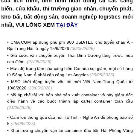
của lịch trình, tình hình hoạt động tại các cảng
biển, cửa khẩu, thị trường giao nhận, chuyển phát,
kho bãi, bất động sản, doanh nghiệp logistics mới
nhất, VUI LÒNG XEM
TẠI ĐÂY
•
CMA CGM áp dụng phụ phí 900 USD/TEU cho tuyến châu Á -
Địa Trung Hải từ ngày 15/6/2026
(30/05/2026)
•
Giá cước vận chuyển xuyên Thái Bình Dương tăng trước mùa
cao điểm.
(27/05/2026)
•
Mức độ trung tâm của cảng biển Canada sụt giảm, một số hàng
từ Đông Nam Á phải cập cảng Los Angeles
(26/05/2026)
•
MSC khởi động tuyến vận tải mới Việt Nam-Trung Quốc từ
19/6/2026
(23/05/2026)
•
Mỹ áp chế tài với bốn nhà sản xuất container và bảy giám đốc
điều hành về cáo buộc thành lập cartel container toàn cầu
(21/05/2026)
•
Cấm lưu thông qua cầu nối Hà Tĩnh - Nghệ An đề phòng bão số
5
(25/08/2025)
•
Khai trương chuyến vận tải container đầu tiên Hải Phòng-Vũng