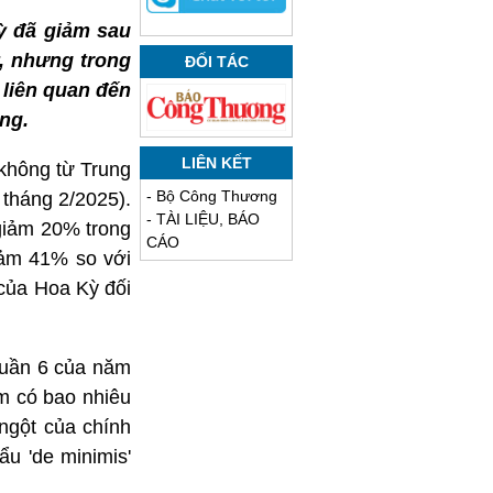
 đã giảm sau
, nhưng trong
ĐỐI TÁC
 liên quan đến
ông.
LIÊN KẾT
không từ Trung
-
Bộ Công Thương
 tháng 2/2025).
-
TÀI LIỆU, BÁO
giảm 20% trong
CÁO
iảm 41% so với
của Hoa Kỳ đối
tuần 6 của năm
m có bao nhiêu
ngột của chính
u 'de minimis'