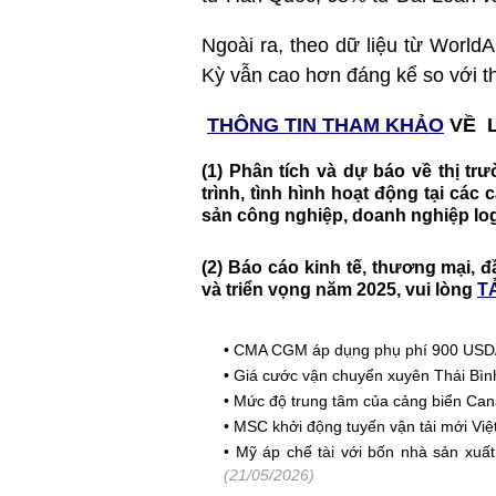
Ngoài ra, theo dữ liệu từ World
Kỳ vẫn cao hơn đáng kể so với t
THÔNG TIN THAM KHẢO
VỀ L
(1) Phân tích và dự báo về thị tr
trình, tình hình hoạt động tại các
sản công nghiệp, doanh nghiệp lo
(2) Báo cáo kinh tế, thương mại, đ
và triển vọng năm 2025, vui lòng
TẢ
•
CMA CGM áp dụng phụ phí 900 USD/T
•
Giá cước vận chuyển xuyên Thái Bìn
•
Mức độ trung tâm của cảng biển Can
•
MSC khởi động tuyến vận tải mới Vi
•
Mỹ áp chế tài với bốn nhà sản xuất
(21/05/2026)