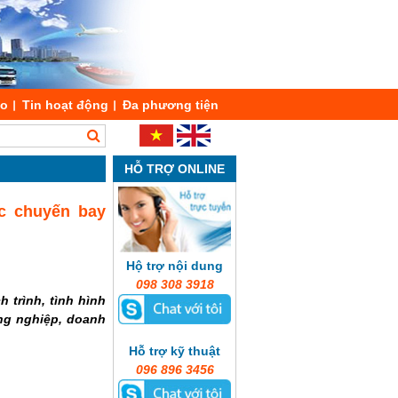
áo
Tin hoạt động
Đa phương tiện
HỖ TRỢ ONLINE
c chuyến bay
Hộ trợ nội dung
098 308 3918
 trình, tình hình
ông nghiệp, doanh
Hỗ trợ kỹ thuật
096 896 3456