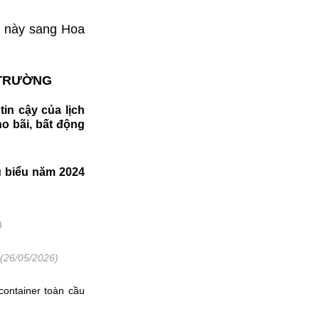
g này sang Hoa
Ị TRƯỜNG
tin cậy của lịch
ho bãi, bất động
êu biểu năm 2024
)
(26/05/2026)
container toàn cầu