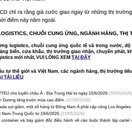
ACD chỉ ra rằng giá cước giao ngay từ những thị trườn
hời điểm này năm ngoái.
OGISTICS, CHUỖI CUNG ỨNG, NGÀNH HÀNG, TH
ường logistics, chuỗi cung ứng quốc tế và trong nước, độ 
 cảng biển, cửa khẩu, thị trường giao nhận, chuyển phát, k
gistics mới nhất, VUI LÒNG XEM
TẠI ĐÂY
ầu tư thế giới và Việt Nam, các ngành hàng, thị trường ti
I TÀI LIỆU
EU cho tuyến châu Á - Địa Trung Hải từ ngày 15/6/2026
(30/05/2026
h Dương tăng trước mùa cao điểm.
(27/05/2026)
ada sụt giảm, một số hàng từ Đông Nam Á phải cập cảng Los Angeles
ệt Nam-Trung Quốc từ 19/6/2026
(23/05/2026)
 container và bảy giám đốc điều hành về cáo buộc thành lập cartel 