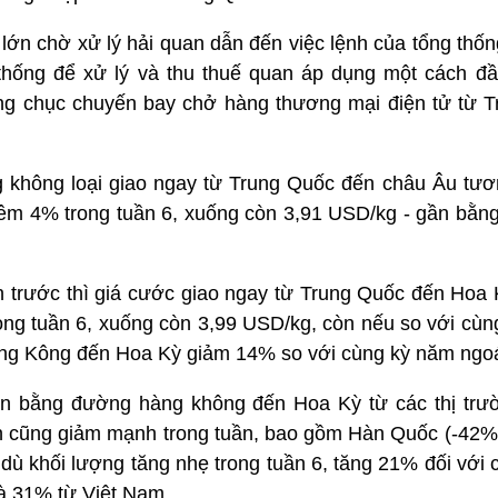
lớn chờ xử lý hải quan dẫn đến việc lệnh của tổng thốn
 thống để xử lý và thu thuế quan áp dụng một cách đ
àng chục chuyến bay chở hàng thương mại điện tử từ 
g không loại giao ngay từ Trung Quốc đến châu Âu tươn
hêm 4% trong tuần 6, xuống còn 3,91 USD/kg - gần bằng
iền trước thì giá cước giao ngay từ Trung Quốc đến Ho
ong tuần 6, xuống còn 3,99 USD/kg, còn nếu so với cùn
Hồng Kông đến Hoa Kỳ giảm 14% so với cùng kỳ năm ngoá
n bằng đường hàng không đến Hoa Kỳ từ các thị trư
n cũng giảm mạnh trong tuần, bao gồm Hàn Quốc (-42%
dù khối lượng tăng nhẹ trong tuần 6, tăng 21% đối với
à 31% từ Việt Nam.