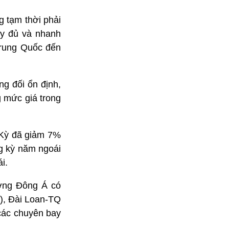
g tạm thời phải
ầy đủ và nhanh
Trung Quốc đến
g đối ổn định,
 mức giá trong
a Kỳ đã giảm 7%
g kỳ năm ngoái
i.
ờng Đông Á có
), Đài Loan-TQ
 các chuyên bay