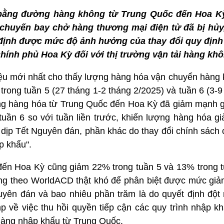
bằng đường hàng không từ Trung Quốc đến Hoa Kỳ
chuyến bay chở hàng thương mại điện tử đã bị hủy
c định được mức độ ảnh hưởng của thay đổi quy định
chính phủ Hoa Kỳ đối với thị trường vận tải hàng kh
ệu mới nhất cho thấy lượng hàng hóa vận chuyển hàng 
ong tuần 5 (27 tháng 1-2 tháng 2/2025) và tuần 6 (3-9
ợng hàng hóa từ Trung Quốc đến Hoa Kỳ đã giảm mạnh 
tuần 6 so với tuần liền trước, khiến lượng hàng hóa g
dịp Tết Nguyên đán, phần khác do thay đổi chính sách 
p khẩu".
ến Hoa Kỳ cũng giảm 22% trong tuần 5 và 13% trong 
hưng theo WorldACD thật khó để phân biệt được mức giả
uyên đán và bao nhiêu phần trăm là do quyết định đột 
về việc thu hồi quyền tiếp cận các quy trình nhập khẩ
hàng nhập khẩu từ Trung Quốc.