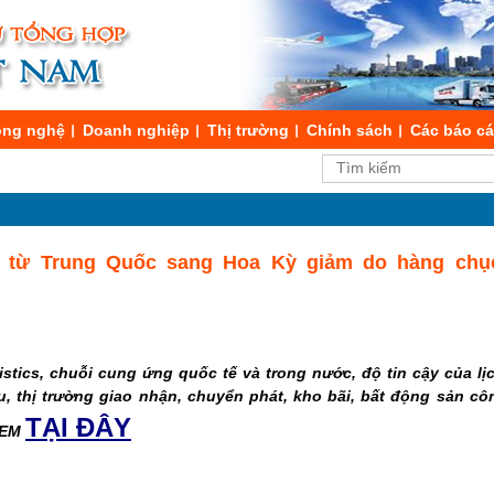
ng nghệ
Doanh nghiệp
Thị trường
Chính sách
Các báo c
 từ Trung Quốc sang Hoa Kỳ giảm do hàng chụ
stics, chuỗi cung ứng quốc tế và trong nước, độ tin cậy của lịch
u, thị trường giao nhận, chuyển phát, kho bãi, bất động sản c
TẠI ĐÂY
 XEM