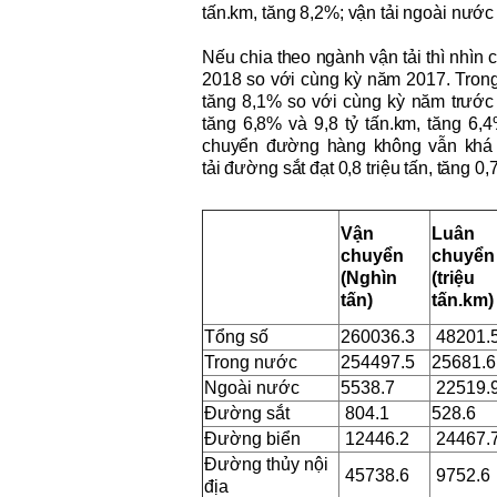
tấn.km, tăng
8
,
2
%; vận tải ngoài nước
Nếu chia
theo ngành v
ận tải thì nhìn
2018 so với cùng kỳ năm 2017. Trong
tăng
8
,
1
% so với cùng kỳ năm trướ
tăng
6,8
% và
9,8
tỷ tấn.km, tăng
6
,
4
chuyển
đường hàng không vẫn khá kh
tải
đường sắt đạt
0,8
triệu tấn,
tăng 0
,
Vận
Luân
chuyển
chuyển
(Nghìn
(triệu
tấn)
tấn.km)
Tổng số
260036.3
48201.
Trong nước
254497.5
25681.6
Ngoài nước
5538.7
22519.
Đường sắt
804.1
528.6
Đường biển
12446.2
24467.
Đường thủy nội
45738.6
9752.6
địa