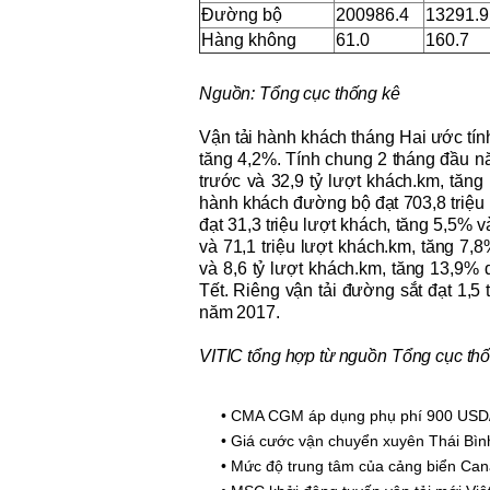
Đường bộ
200986.4
13291.9
Hàng không
61.0
160.7
Nguồn: Tổng cục thống kê
Vận tải hành khách tháng Hai ước tính
tăng 4,2%. Tính chung 2 tháng đầu n
trước và
32
,
9
tỷ lượt khách.km, tăng
hành khách đường bộ đạt
703,8
triệu
đạt 31,3 triệu lượt khách, tăng 5,5% 
và
71
,
1
triệu lượt khách.km, tăng
7
,
8
và
8
,
6
tỷ lượt khách.km, tăng
13
,
9
%
d
Tết. Riêng vận tải
đường sắt đạt
1
,
5
t
năm 2017
.
VITIC tổng hợp từ nguồn Tổng cục th
•
CMA CGM áp dụng phụ phí 900 USD/T
•
Giá cước vận chuyển xuyên Thái Bìn
•
Mức độ trung tâm của cảng biển Can