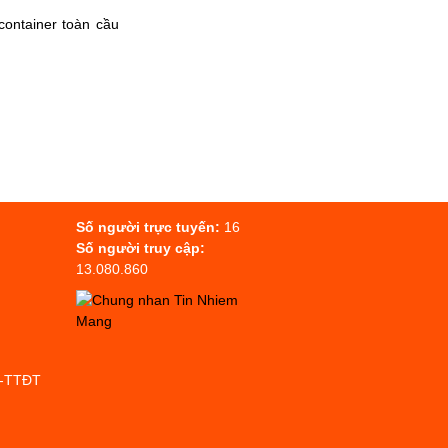
container toàn cầu
Số người trực tuyến:
16
Số người truy cập:
13.080.860
P-TTĐT