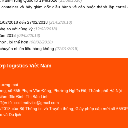
ệt Nam-Trung Quốc từ 19/6/2026
(23/05/2026)
 container và bảy giám đốc điều hành về cáo buộc thành lập cartel 
1/02/2018 đến 27/02/2018
(21/02/2018)
nhẹ so với cùng kỳ
(12/02/2018)
 năm 2018
(09/02/2018)
hơn, lợi thế hơn
(08/02/2018)
 chuyển nhiên liệu hàng không
(27/01/2018)
ợp logistics Việt Nam
Thương mại
hương, số 655 Phạm Văn Đồng, Phường Nghĩa Đô, Thành phố Hà Nội
Giám đốc Đinh Thị Bảo Linh
 điện tử: csdltmdtvitic@gmail.com
/2018 của Bộ Thông tin và Truyền thông, Giấy phép cấp mới số 65/G
 và Du lịch.