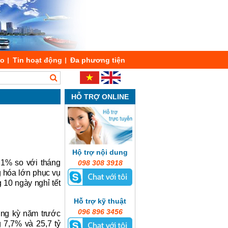
áo
Tin hoạt động
Đa phương tiện
HỖ TRỢ ONLINE
Hộ trợ nội dung
m 1% so với tháng
098 308 3918
g hóa lớn phục vụ
 10 ngày nghỉ tết
Hỗ trợ kỹ thuật
096 896 3456
ùng kỳ năm trước
ng
7
,
7
% và
25
,
7
tỷ