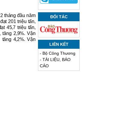
g 2 tháng đầu năm
ĐỐI TÁC
đạt
201
triệu tấn,
ạt
45,7
triệu tấn,
m,
tăng
2
,
9
%. Vận
, tăng 4,2%. Vận
LIÊN KẾT
-
Bộ Công Thương
-
TÀI LIỆU, BÁO
CÁO