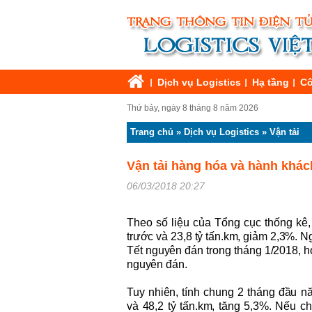
Dịch vụ Logistics
Hạ tầng
Cô
Thứ bảy, ngày 8 tháng 8 năm 2026
Trang chủ
»
Dịch vụ Logistics
»
Vận tải
Vận tải hàng hóa và hành khác
06/03/2018 20:27
Theo số liệu của Tổng cục thống kê, 
trước và 23,8 tỷ tấn.km, giảm 2,3%. 
Tết nguyên đán trong tháng 1/2018, ho
nguyên đán.
Tuy nhiên, tính chung 2 tháng đầu n
và
48
,
2
tỷ tấn.km, tăng
5,3
%. Nếu ch