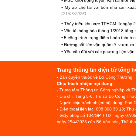
•
MSC khởi động tuyến vận tải mới Vi
•
Mỹ áp chế tài với bốn nhà sản xuất
(21/05/2026)
•
Thủy triều khu vực TPHCM từ ngày 2
•
Vận tải hàng hóa tháng 1/2018 tăng 
•
5 công trình trọng điểm hoàn thành
•
Đường sắt liên vận quốc tế: vươn xa 
•
Yêu cầu đối với các phương tiện vận
Trang thông tin điện tử tổng h
- Bản quyền thuộc về Bộ Công Thương.
Chịu trách nhiệm nội dung:
- Trung tâm Thông tin Công nghiệp và 
- Địa chỉ: Tầng 5-6, Trụ sở Bộ Công T
- Người chịu trách nhiệm nội dung: Phó 
- Điện thoại liên lạc: 098 308 39 18; Thư
- Giấy phép số 104/GP-TTĐT ngày 07/05
ngày 25/4/2025 của Bộ Văn hóa, Thể thao