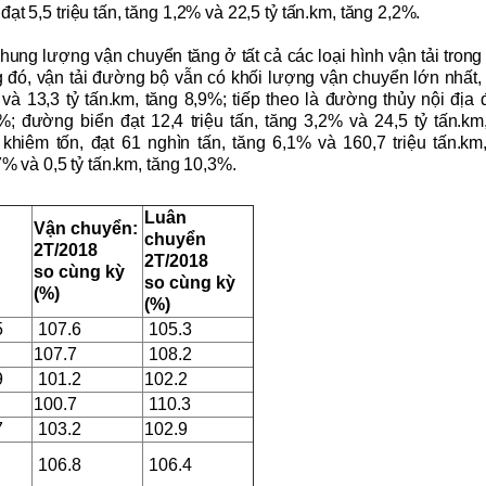
 đạt
5,5
triệu tấn, tăng
1
,
2
% và
22,5
tỷ tấn.km, tăng
2
,
2
%.
 chung lượng vận chuyển tăng ở tất cả các loại hình vận tải tron
 đó, vận tải đường bộ vẫn có khối lượng vận chuyển lớn nhất,
c và
13,3
tỷ tấn.km, tăng
8
,
9
%; tiếp theo là đường
thủy nội địa
đ
%; đường biển đạt
12,4
triệu tấn, tăng
3,2
% và
24,5
tỷ tấn.k
iêm tốn, đạt 61 nghìn tấn, tăng 6,1% và 160,7 triệu tấn.km
7
% và
0
,
5
tỷ tấn.km,
tăng 10,3%.
Luân
Vận chuyển:
chuyển
2T/2018
2T/2018
so cùng kỳ
so cùng kỳ
(%)
(%)
5
107.6
105.3
107.7
108.2
9
101.2
102.2
100.7
110.3
7
103.2
102.9
106.8
106.4