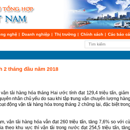
ng nghệ
Doanh nghiệp
Thị trường
Chính sách
Các báo c
h 2 tháng đầu năm 2018
vận tải hàng hóa tháng Hai ước tính đạt 129,4 triệu tấn, giả
Nguyên nhân chủ yếu do sau khi tập trung vận chuyển lượng hàn
ạt động vận tải hàng hóa trong tháng 2 chững lại, đặc biệt trong
ăm, v
ận tải hàng hóa vẫn đạt
260
triệu tấn, tăng
7,6
% so với c
ia theo khu vực thì
v
ận tải
trong nước đạt
254
,
5
triệu tấn, tă