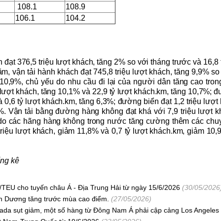
108.1
108.9
106.1
104.2
 đạt 376,5 triệu lượt khách, tăng 2% so với tháng trước và 16,8 
ăm, v
ận tải hành khách đạt
745,8
triệu lượt khách, tăng
9,9
% so
10,9
%,
chủ yếu do nhu cầu đi lại của người dân tăng cao trong
 lượt khách, tăng
10,1
% và
22
,
9
tỷ lượt khách.km, tăng
10
,
7
%;
đư
và 0,6 tỷ lượt khách.km, tăng 6,3%;
đường biển đạt
1,2
triệu lượt
%
. Vận tải bằng đ
ường hàng không
đạt
khá với 7,9
triệu lượt 
o các hãng hàng không trong nước tăng cường thêm các chuy
riệu lượt khách, giảm
11
,
8
% và
0
,
7
tỷ lượt khách.km, giảm
10,
ống kê
EU cho tuyến châu Á - Địa Trung Hải từ ngày 15/6/2026
(30/05/2026
h Dương tăng trước mùa cao điểm.
(27/05/2026)
ada sụt giảm, một số hàng từ Đông Nam Á phải cập cảng Los Angeles