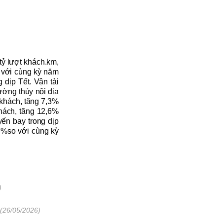
tỷ lượt khách.km,
 với cùng kỳ năm
 dịp Tết.
V
ận tải
ờng thủy nội địa
 khách, tăng
7
,
3
%
khách, tăng
12
,
6
%
ến bay trong dịp
9
%
so với cùng kỳ
)
(26/05/2026)