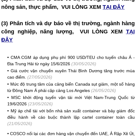
nông sản, thực phẩm, VUI LÒNG XEM
TẠI ĐÂY
(3) Phân tích và dự báo về thị trường, ngành hàng
công nghiệp, năng lượng, VUI LÒNG XEM
TẠI
ĐÂY
•
CMA CGM áp dụng phụ phí 900 USD/TEU cho tuyến châu Á -
Địa Trung Hải từ ngày 15/6/2026
(30/05/2026)
•
Giá cước vận chuyển xuyên Thái Bình Dương tăng trước mùa
cao điểm.
(27/05/2026)
•
Mức độ trung tâm của cảng biển Canada sụt giảm, một số hàng
từ Đông Nam Á phải cập cảng Los Angeles
(26/05/2026)
•
MSC khởi động tuyến vận tải mới Việt Nam-Trung Quốc từ
19/6/2026
(23/05/2026)
•
Mỹ áp chế tài với bốn nhà sản xuất container và bảy giám đốc
điều hành về cáo buộc thành lập cartel container toàn cầu
(21/05/2026)
•
COSCO nối lại các đơn hàng vận chuyển đến UAE, Ả Rập Xê Út,