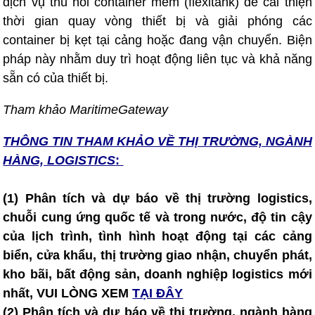
dịch vụ thu hồi container mềm (flexitank) để cải thiện
thời gian quay vòng thiết bị và giải phóng các
container bị kẹt tại cảng hoặc đang vận chuyển. Biện
pháp này nhằm duy trì hoạt động liên tục và khả năng
sẵn có của thiết bị.
Tham khảo
MaritimeGateway
THÔNG TIN T
HAM KHẢO VỀ THỊ TRƯỜNG, NGÀNH
HÀNG, LOGISTICS
:
(1) Phân tích và dự báo về thị trường logistics,
chuỗi cung ứng quốc tế và trong nước, độ tin cậy
của lịch trình, tình hình hoạt động tại các cảng
biển, cửa khẩu, thị trường giao nhận, chuyển phát,
kho bãi, bất động sản, doanh nghiệp logistics mới
nhất, VUI LÒNG XEM
TẠI ĐÂY
(2) Phân tích và dự báo về thị trường, ngành hàng