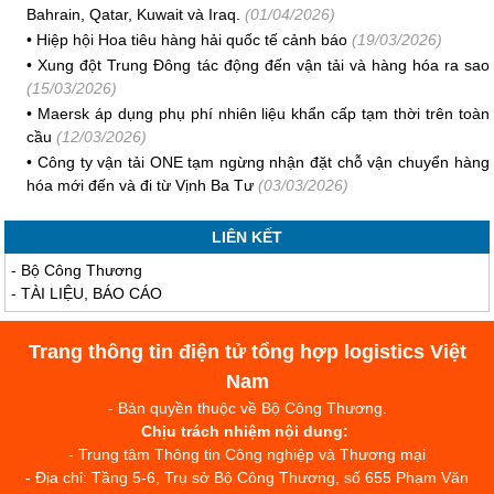
Bahrain, Qatar, Kuwait và Iraq.
(01/04/2026)
•
Hiệp hội Hoa tiêu hàng hải quốc tế cảnh báo
(19/03/2026)
•
Xung đột Trung Đông tác động đến vận tải và hàng hóa ra sao
(15/03/2026)
•
Maersk áp dụng phụ phí nhiên liệu khẩn cấp tạm thời trên toàn
cầu
(12/03/2026)
•
Công ty vận tải ONE tạm ngừng nhận đặt chỗ vận chuyển hàng
hóa mới đến và đi từ Vịnh Ba Tư
(03/03/2026)
LIÊN KẾT
-
Bộ Công Thương
-
TÀI LIỆU, BÁO CÁO
Trang thông tin điện tử tổng hợp logistics Việt
Nam
- Bản quyền thuộc về Bộ Công Thương.
Chịu trách nhiệm nội dung:
- Trung tâm Thông tin Công nghiệp và Thương mại
- Địa chỉ: Tầng 5-6, Trụ sở Bộ Công Thương, số 655 Phạm Văn