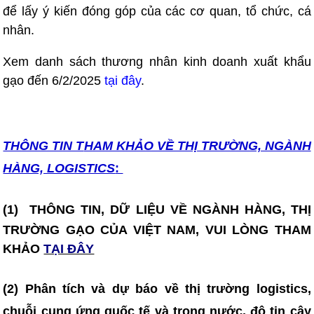
để lấy ý kiến đóng góp của các cơ quan, tổ chức, cá
nhân.
Xem danh sách thương nhân kinh doanh xuất khẩu
gạo đến 6/2/2025
tại đây
.
THÔNG TIN T
HAM KHẢO VỀ THỊ TRƯỜNG, NGÀNH
HÀNG, LOGISTICS
:
(1)
THÔNG TIN, DỮ LIỆU VỀ NGÀNH HÀNG, THỊ
TRƯỜNG GẠO CỦA VIỆT NAM, VUI LÒNG THAM
KHẢO
TẠI ĐÂY
(2) Phân tích và dự báo về thị trường logistics,
chuỗi cung ứng quốc tế và trong nước, độ tin cậy