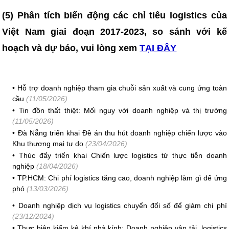
(5) Phân tích biến động các chỉ tiêu logistics của
Việt Nam giai đoạn 2017-2023, so sánh với kế
hoạch và dự báo, vui lòng xem
TẠI ĐÂY
•
Hỗ trợ doanh nghiệp tham gia chuỗi sản xuất và cung ứng toàn
cầu
(11/05/2026)
•
Tin đồn thất thiệt: Mối nguy với doanh nghiệp và thị trường
(11/05/2026)
•
Đà Nẵng triển khai Đề án thu hút doanh nghiệp chiến lược vào
Khu thương mại tự do
(23/04/2026)
•
Thúc đẩy triển khai Chiến lược logistics từ thực tiễn doanh
nghiệp
(18/04/2026)
•
TP.HCM: Chi phí logistics tăng cao, doanh nghiệp làm gì để ứng
phó
(13/03/2026)
•
Doanh nghiệp dịch vụ logistics chuyển đổi số để giảm chi phí
(23/12/2024)
•
Thực hiện kiểm kê khí nhà kính: Doanh nghiệp vận tải, logistics