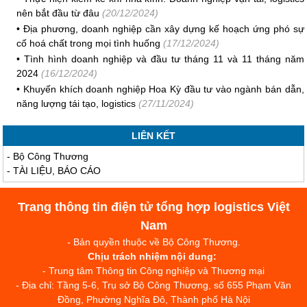
nên bắt đầu từ đâu
(20/12/2024)
•
Địa phương, doanh nghiệp cần xây dựng kế hoạch ứng phó sự
cố hoá chất trong mọi tình huống
(17/12/2024)
•
Tình hình doanh nghiệp và đầu tư tháng 11 và 11 tháng năm
2024
(16/12/2024)
•
Khuyến khích doanh nghiệp Hoa Kỳ đầu tư vào ngành bán dẫn,
năng lượng tái tạo, logistics
(27/11/2024)
LIÊN KẾT
-
Bộ Công Thương
-
TÀI LIỆU, BÁO CÁO
Trang thông tin điện tử tổng hợp logistics Việt
Nam
- Bản quyền thuộc về Bộ Công Thương.
Chịu trách nhiệm nội dung:
- Trung tâm Thông tin Công nghiệp và Thương mại
- Địa chỉ: Tầng 5-6, Trụ sở Bộ Công Thương, số 655 Phạm Văn
Đồng, Phường Nghĩa Đô, Thành phố Hà Nội