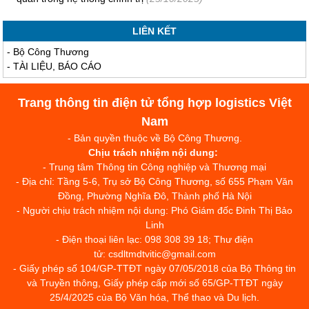
LIÊN KẾT
-
Bộ Công Thương
-
TÀI LIỆU, BÁO CÁO
Trang thông tin điện tử tổng hợp logistics Việt
Nam
- Bản quyền thuộc về Bộ Công Thương.
Chịu trách nhiệm nội dung:
- Trung tâm Thông tin Công nghiệp và Thương mại
- Địa chỉ: Tầng 5-6, Trụ sở Bộ Công Thương, số 655 Phạm Văn
Đồng, Phường Nghĩa Đô, Thành phố Hà Nội
- Người chịu trách nhiệm nội dung: Phó Giám đốc Đinh Thị Bảo
Linh
- Điện thoại liên lạc: 098 308 39 18; Thư điện
tử: csdltmdtvitic@gmail.com
- Giấy phép số 104/GP-TTĐT ngày 07/05/2018 của Bộ Thông tin
và Truyền thông, Giấy phép cấp mới số 65/GP-TTĐT ngày
25/4/2025 của Bộ Văn hóa, Thể thao và Du lịch.