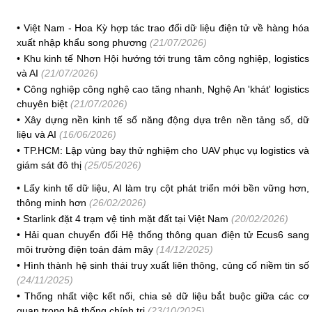
•
Việt Nam - Hoa Kỳ hợp tác trao đổi dữ liệu điện tử về hàng hóa
xuất nhập khẩu song phương
(21/07/2026)
•
Khu kinh tế Nhơn Hội hướng tới trung tâm công nghiệp, logistics
và AI
(21/07/2026)
•
Công nghiệp công nghệ cao tăng nhanh, Nghệ An 'khát' logistics
chuyên biệt
(21/07/2026)
•
Xây dựng nền kinh tế số năng động dựa trên nền tảng số, dữ
liệu và AI
(16/06/2026)
•
TP.HCM: Lập vùng bay thử nghiệm cho UAV phục vụ logistics và
giám sát đô thị
(25/05/2026)
•
Lấy kinh tế dữ liệu, AI làm trụ cột phát triển mới bền vững hơn,
thông minh hơn
(26/02/2026)
•
Starlink đặt 4 trạm vệ tinh mặt đất tại Việt Nam
(20/02/2026)
•
Hải quan chuyển đổi Hệ thống thông quan điện tử Ecus6 sang
môi trường điện toán đám mây
(14/12/2025)
•
Hình thành hệ sinh thái truy xuất liên thông, củng cố niềm tin số
(24/11/2025)
•
Thống nhất việc kết nối, chia sẻ dữ liệu bắt buộc giữa các cơ
quan trong hệ thống chính trị
(23/10/2025)