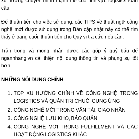
xu hướng chuyển mình mạnh mẽ của lĩnh vực logistics toàn
cầu.
Để thuận tiện cho việc sử dụng, các TIPS về thuật ngữ công
nghệ mới được sử dụng trong Bản cập nhật này có thể tìm
thấy ở trang cuối, thuận tiện cho Quý vị tra cứu nếu cần.
Trân trọng và mong nhận được các góp ý quý báu để
nganhhang.vn cải thiện nội dung thông tin và phụng sự tốt
hơn.
NHỮNG NỘI DUNG CHÍNH
TOP XU HƯỚNG CHÍNH VỀ CÔNG NGHỆ TRONG
LOGISTICS VÀ QUẢN TRỊ CHUỖI CUNG ỨNG
CÔNG NGHỆ MỚI TRONG VẬN TẢI, GIAO NHẬN
CÔNG NGHỆ LƯU KHO, BẢO QUẢN
CÔNG NGHỆ MỚI TRONG FULFILLMENT VÀ CÁC
HOẠT ĐỘNG LOGISTICS KHÁC