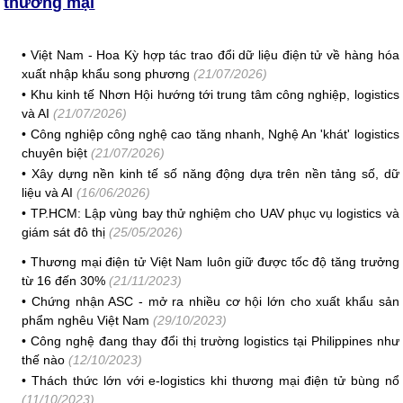
thương mại
•
Việt Nam - Hoa Kỳ hợp tác trao đổi dữ liệu điện tử về hàng hóa
xuất nhập khẩu song phương
(21/07/2026)
•
Khu kinh tế Nhơn Hội hướng tới trung tâm công nghiệp, logistics
và AI
(21/07/2026)
•
Công nghiệp công nghệ cao tăng nhanh, Nghệ An 'khát' logistics
chuyên biệt
(21/07/2026)
•
Xây dựng nền kinh tế số năng động dựa trên nền tảng số, dữ
liệu và AI
(16/06/2026)
•
TP.HCM: Lập vùng bay thử nghiệm cho UAV phục vụ logistics và
giám sát đô thị
(25/05/2026)
•
Thương mại điện tử Việt Nam luôn giữ được tốc độ tăng trưởng
từ 16 đến 30%
(21/11/2023)
•
Chứng nhận ASC - mở ra nhiều cơ hội lớn cho xuất khẩu sản
phẩm nghêu Việt Nam
(29/10/2023)
•
Công nghệ đang thay đổi thị trường logistics tại Philippines như
thế nào
(12/10/2023)
•
Thách thức lớn với e-logistics khi thương mại điện tử bùng nổ
(11/10/2023)