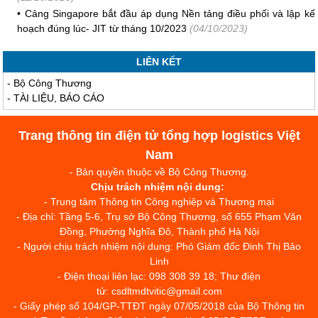
•
Cảng Singapore bắt đầu áp dụng Nền tảng điều phối và lập kế
hoạch đúng lúc- JIT từ tháng 10/2023
(04/10/2023)
LIÊN KẾT
-
Bộ Công Thương
-
TÀI LIỆU, BÁO CÁO
Trang thông tin điện tử tổng hợp logistics Việt
Nam
- Bản quyền thuộc về Bộ Công Thương.
Chịu trách nhiệm nội dung:
- Trung tâm Thông tin Công nghiệp và Thương mại
- Địa chỉ: Tầng 5-6, Trụ sở Bộ Công Thương, số 655 Phạm Văn
Đồng, Phường Nghĩa Đô, Thành phố Hà Nội
- Người chịu trách nhiệm nội dung: Phó Giám đốc Đinh Thị Bảo
Linh
- Điện thoại liên lạc: 098 308 39 18; Thư điện
tử: csdltmdtvitic@gmail.com
- Giấy phép số 104/GP-TTĐT ngày 07/05/2018 của Bộ Thông tin