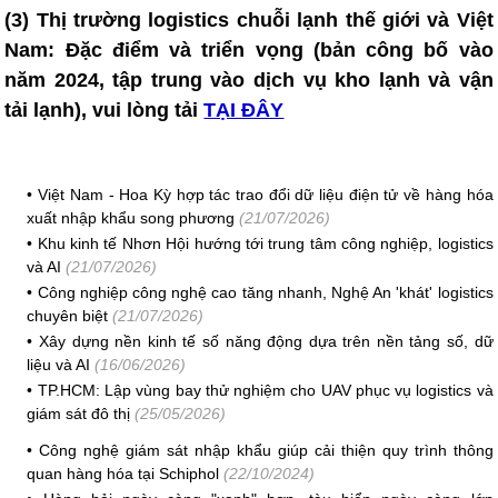
(3) T
hị trường logistics chuỗi lạnh thế giới và Việt
Nam: Đặc điểm và triển vọng (bản công bố vào
năm 2024, tập trung vào dịch vụ kho lạnh và vận
tải lạnh), vui lòng tải
TẠI ĐÂY
•
Việt Nam - Hoa Kỳ hợp tác trao đổi dữ liệu điện tử về hàng hóa
xuất nhập khẩu song phương
(21/07/2026)
•
Khu kinh tế Nhơn Hội hướng tới trung tâm công nghiệp, logistics
và AI
(21/07/2026)
•
Công nghiệp công nghệ cao tăng nhanh, Nghệ An 'khát' logistics
chuyên biệt
(21/07/2026)
•
Xây dựng nền kinh tế số năng động dựa trên nền tảng số, dữ
liệu và AI
(16/06/2026)
•
TP.HCM: Lập vùng bay thử nghiệm cho UAV phục vụ logistics và
giám sát đô thị
(25/05/2026)
•
Công nghệ giám sát nhập khẩu giúp cải thiện quy trình thông
quan hàng hóa tại Schiphol
(22/10/2024)