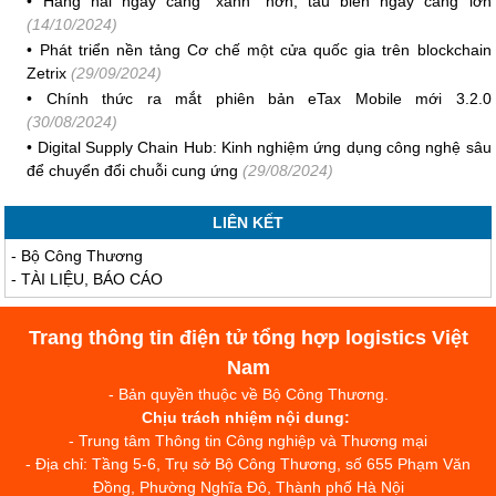
•
Hàng hải ngày càng "xanh" hơn, tàu biển ngày càng lớn
(14/10/2024)
•
Phát triển nền tảng Cơ chế một cửa quốc gia trên blockchain
Zetrix
(29/09/2024)
•
Chính thức ra mắt phiên bản eTax Mobile mới 3.2.0
(30/08/2024)
•
Digital Supply Chain Hub: Kinh nghiệm ứng dụng công nghệ sâu
để chuyển đổi chuỗi cung ứng
(29/08/2024)
LIÊN KẾT
-
Bộ Công Thương
-
TÀI LIỆU, BÁO CÁO
Trang thông tin điện tử tổng hợp logistics Việt
Nam
- Bản quyền thuộc về Bộ Công Thương.
Chịu trách nhiệm nội dung:
- Trung tâm Thông tin Công nghiệp và Thương mại
- Địa chỉ: Tầng 5-6, Trụ sở Bộ Công Thương, số 655 Phạm Văn
Đồng, Phường Nghĩa Đô, Thành phố Hà Nội