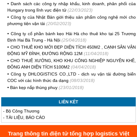
•
Danh sách các công ty nhập khẩu, kinh doanh, phân phối của
Hungary trong lĩnh vực điện tử
(22/03/2023)
•
Công ty của Nhật Bản giới thiệu sản phẩm công nghệ mới cho
phương tiện vận tải
(20/02/2023)
•
Công ty cổ phần bánh kẹo Hải Hà cho thuê kho tại 25 Trương
Định Hai Bà Trưng - Hà Nội
(25/04/2018)
•
CHO THUÊ KHO MỚI ĐẸP DIỆN TÍCH 450M2 , CẠNH SÂN VẬN
ĐỘNG MỸ ĐÌNH, ĐƯỜNG RỘNG 12M
(11/04/2018)
•
CHO THUÊ XƯỞNG, KHO KHU CÔNG NGHIỆP NGUYÊN KHÊ,
ĐÔNG ANH DIỆN TÍCH 5100M2
(04/04/2018)
•
Công ty DHLOGISTICS CO.,LTD - dịch vụ vận tải đường biển
COC với các hình thức đa dạng
(08/03/2018)
•
Bán kẹp nắp thùng phuy
(23/01/2018)
LIÊN KẾT
-
Bộ Công Thương
-
TÀI LIỆU, BÁO CÁO
Trang thông tin điện tử tổng hợp logistics Việt