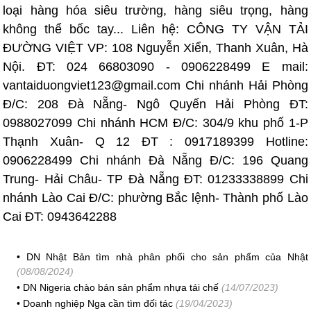
loại hàng hóa siêu trường, hàng siêu trọng, hàng
không thể bốc tay... Liên hệ: CÔNG TY VẬN TẢI
ĐƯỜNG VIỆT VP: 108 Nguyễn Xiển, Thanh Xuân, Hà
Nội. ĐT: 024 66803090 - 0906228499 E mail:
vantaiduongviet123@gmail.com Chi nhánh Hải Phòng
Đ/C: 208 Đà Nẵng- Ngô Quyến Hải Phòng ĐT:
0988027099 Chi nhánh HCM Đ/C: 304/9 khu phố 1-P
Thạnh Xuân- Q 12 ĐT : 0917189399 Hotline:
0906228499 Chi nhánh Đà Nẵng Đ/C: 196 Quang
Trung- Hải Châu- TP Đà Nẵng ĐT: 01233338899 Chi
nhánh Lào Cai Đ/C: phường Bắc lệnh- Thành phố Lào
Cai ĐT: 0943642288
•
DN Nhật Bản tìm nhà phân phối cho sản phẩm của Nhật
(08/08/2024)
•
DN Nigeria chào bán sản phẩm nhựa tái chế
(14/07/2023)
•
Doanh nghiệp Nga cần tìm đối tác
(19/04/2023)