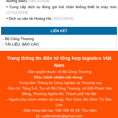
đường biển)
(18/12/2018)
•
Cung cấp dịch vụ đóng gói hút chân không thiết bị máy móc
(17/12/2018)
•
Dịch vụ vận tải Hoàng Hà
(30/11/2018)
LIÊN KẾT
-
Bộ Công Thương
-
TÀI LIỆU, BÁO CÁO
Trang thông tin điện tử tổng hợp logistics Việt
Nam
- Bản quyền thuộc về Bộ Công Thương.
Chịu trách nhiệm nội dung:
- Trung tâm Thông tin Công nghiệp và Thương mại
- Địa chỉ: Tầng 5-6, Trụ sở Bộ Công Thương, số 655 Phạm Văn
Đồng, Phường Nghĩa Đô, Thành phố Hà Nội
- Người chịu trách nhiệm nội dung: Phó Giám đốc Đinh Thị Bảo
Linh
- Điện thoại liên lạc: 098 308 39 18; Thư điện
tử: csdltmdtvitic@gmail.com