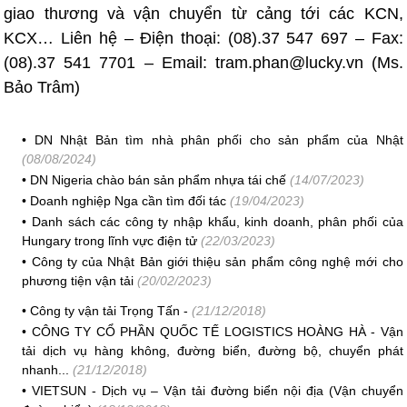
giao thương và vận chuyển từ cảng tới các KCN,
KCX… Liên hệ – Điện thoại: (08).37 547 697 – Fax:
(08).37 541 7701 – Email: tram.phan@lucky.vn (Ms.
Bảo Trâm)
•
DN Nhật Bản tìm nhà phân phối cho sản phẩm của Nhật
(08/08/2024)
•
DN Nigeria chào bán sản phẩm nhựa tái chế
(14/07/2023)
•
Doanh nghiệp Nga cần tìm đối tác
(19/04/2023)
•
Danh sách các công ty nhập khẩu, kinh doanh, phân phối của
Hungary trong lĩnh vực điện tử
(22/03/2023)
•
Công ty của Nhật Bản giới thiệu sản phẩm công nghệ mới cho
phương tiện vận tải
(20/02/2023)
•
Công ty vận tải Trọng Tấn -
(21/12/2018)
•
CÔNG TY CỔ PHẦN QUỐC TẾ LOGISTICS HOÀNG HÀ - Vận
tải dịch vụ hàng không, đường biển, đường bộ, chuyển phát
nhanh...
(21/12/2018)
•
VIETSUN - Dịch vụ – Vận tải đường biển nội địa (Vận chuyển