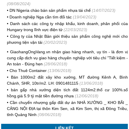
(08/08/2024)
•
DN Nigeria chào bán sản phẩm nhựa tái chế
(14/07/2023)
•
Doanh nghiệp Nga cần tìm đối tác
(19/04/2023)
•
Danh sách các công ty nhập khẩu, kinh doanh, phân phối của
Hungary trong lĩnh vực điện tử
(22/03/2023)
•
Công ty của Nhật Bản giới thiệu sản phẩm công nghệ mới cho
phương tiện vận tải
(20/02/2023)
•
GiaohangOngVang.vn nhận giao hàng nhanh, uy tín - là đơn vị
cung cấp dịch vụ giao hàng chuyên nghiệp với tiêu chí "Tiết kiệm -
An toàn - Đúng hẹn
(28/06/2018)
•
Cho Thuê Container
(13/06/2018)
•
Bán 1000m2 đất xây kho xưởng, MT đường Kênh A, Bình
Chánh, SHR, 10tr/m2. LH: 0901481115
(13/06/2018)
•
bán gấp nhà xưởng diện tích đất 1124m2.thổ cư 100%.sổ
hồng.giá 5.9 tỷ mặt tiền đường nhựa
(12/06/2018)
•
Cần chuyển nhượng gấp đất dự án NHÀ XƯỞNG _ KHO BÃI _
CẢNG NỘI ĐỊA tại thôn Kim Sen, xã Kim Sơn, thị xã Đông Triều,
tỉnh Quảng Ninh
(08/06/2018)
LIÊN KẾT