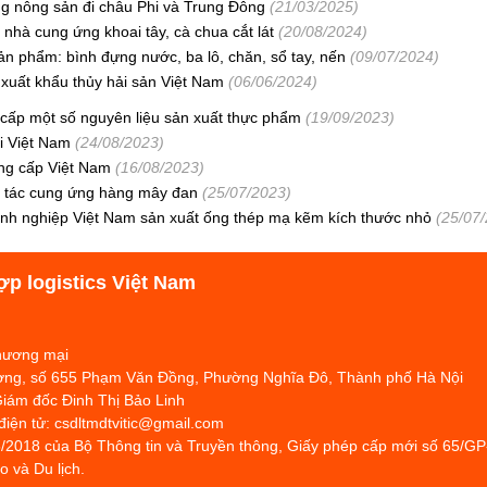
g nông sản đi châu Phi và Trung Đông
(21/03/2025)
nhà cung ứng khoai tây, cà chua cắt lát
(20/08/2024)
n phẩm: bình đựng nước, ba lô, chăn, sổ tay, nến
(09/07/2024)
xuất khẩu thủy hải sản Việt Nam
(06/06/2024)
cấp một số nguyên liệu sản xuất thực phẩm
(19/09/2023)
i Việt Nam
(24/08/2023)
ng cấp Việt Nam
(16/08/2023)
i tác cung ứng hàng mây đan
(25/07/2023)
h nghiệp Việt Nam sản xuất ống thép mạ kẽm kích thước nhỏ
(25/07
ợp logistics Việt Nam
Thương mại
hương, số 655 Phạm Văn Đồng, Phường Nghĩa Đô, Thành phố Hà Nội
Giám đốc Đinh Thị Bảo Linh
 điện tử: csdltmdtvitic@gmail.com
/2018 của Bộ Thông tin và Truyền thông, Giấy phép cấp mới số 65/G
 và Du lịch.