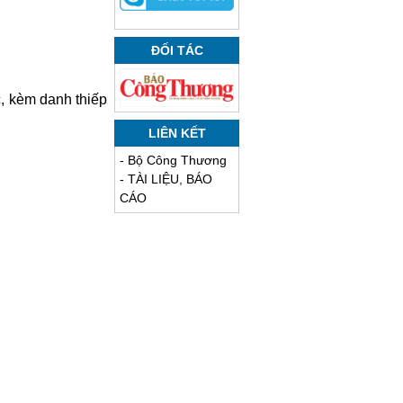
ĐỐI TÁC
c, kèm danh thiếp
LIÊN KẾT
-
Bộ Công Thương
-
TÀI LIỆU, BÁO
CÁO