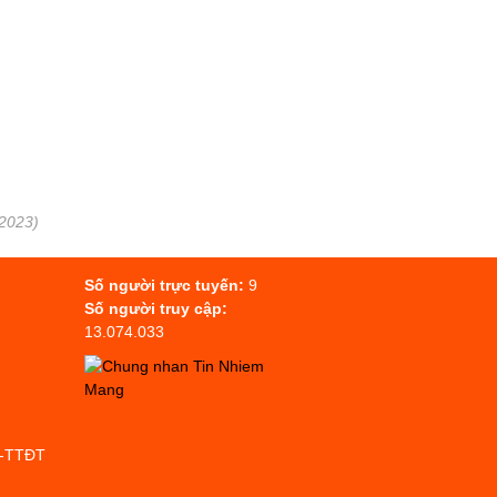
/2023)
Số người trực tuyến:
9
Số người truy cập:
13.074.033
P-TTĐT