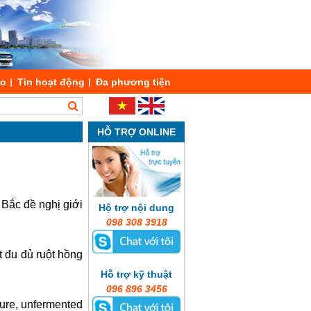
áo
Tin hoạt động
Đa phương tiện
HỖ TRỢ ONLINE
Bắc đề nghị giới
Hộ trợ nội dung
098 308 3918
 đu đủ ruột hồng
Hỗ trợ kỹ thuật
096 896 3456
ture, unfermented