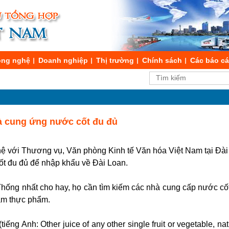
ng nghệ
Doanh nghiệp
Thị trường
Chính sách
Các báo c
à cung ứng nước cốt đu đủ
ệ với Thương vụ, Văn phòng Kinh tế Văn hóa Việt Nam tại Đài 
t đu đủ để nhập khẩu về Đài Loan.
ống nhất cho hay, họ cần tìm kiếm các nhà cung cấp nước cốt
m thực phẩm.
ếng Anh: Other juice of any other single fruit or vegetable, na