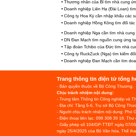
•
Thương nhân của Bỉ tìm nhà cung ứn
•
Doanh nghiệp Liên Hạ (Đài Loan) tìm 
•
Công ty Hoa Kỳ cần nhập khẩu các sả
•
Doanh nghiệp Hồng Kông tìm đối tác 
•
Doanh nghiệp Nga cần tìm nhà cung 
•
DN Đan Mạch tìm nguồn cung ứng tạ
•
Tập đoàn Tchibo của Đức tìm nhà cu
•
Công ty RuckZuck (Nga) tìm kiếm đố
•
Doanh nghiệp Đan Mạch cần tìm doan
Trang thông tin điện tử tổng h
- Bản quyền thuộc về Bộ Công Thương.
Chịu trách nhiệm nội dung:
- Trung tâm Thông tin Công nghiệp và 
- Địa chỉ: Tầng 5-6, Trụ sở Bộ Công T
- Người chịu trách nhiệm nội dung: Phó 
- Điện thoại liên lạc: 098 308 39 18; Thư
- Giấy phép số 104/GP-TTĐT ngày 07/05
ngày 25/4/2025 của Bộ Văn hóa, Thể thao