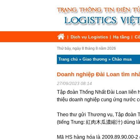
Dịch vụ Logistics
Hạ tầng
Cô
Thứ bảy, ngày 8 tháng 8 năm 2026
Trang chủ
»
Giao thương
»
Chào mua
Doanh nghiệp Đài Loan tìm nh
27/09/2023 08:14
Tập đoàn Thống Nhất Đài Loan liên h
thiệu doanh nghiệp cung ứng nước cố
Theo thư gửi Thương vụ, Tập đoàn Th
(tiếng Trung: 紅肉木瓜濃縮汁) dùng là
Mã HS hàng hóa là 2009.89.90.00-2 (ti