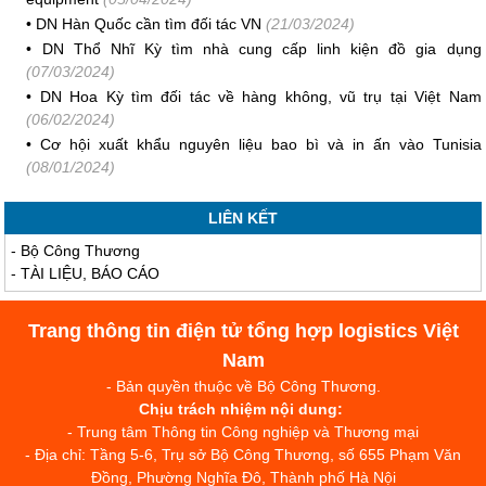
•
DN Hàn Quốc cần tìm đối tác VN
(21/03/2024)
•
DN Thổ Nhĩ Kỳ tìm nhà cung cấp linh kiện đồ gia dụng
(07/03/2024)
•
DN Hoa Kỳ tìm đối tác về hàng không, vũ trụ tại Việt Nam
(06/02/2024)
•
Cơ hội xuất khẩu nguyên liệu bao bì và in ấn vào Tunisia
(08/01/2024)
LIÊN KẾT
-
Bộ Công Thương
-
TÀI LIỆU, BÁO CÁO
Trang thông tin điện tử tổng hợp logistics Việt
Nam
- Bản quyền thuộc về Bộ Công Thương.
Chịu trách nhiệm nội dung:
- Trung tâm Thông tin Công nghiệp và Thương mại
- Địa chỉ: Tầng 5-6, Trụ sở Bộ Công Thương, số 655 Phạm Văn
Đồng, Phường Nghĩa Đô, Thành phố Hà Nội