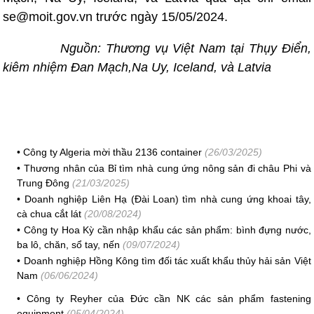
se@moit.gov.vn trước ngày 15/05/2024.
Nguồn: Thương vụ Việt Nam tại Thụy Điển,
kiêm nhiệm Đan Mạch,Na Uy, Iceland, và Latvia
•
Công ty Algeria mời thầu 2136 container
(26/03/2025)
•
Thương nhân của Bỉ tìm nhà cung ứng nông sản đi châu Phi và
Trung Đông
(21/03/2025)
•
Doanh nghiệp Liên Hạ (Đài Loan) tìm nhà cung ứng khoai tây,
cà chua cắt lát
(20/08/2024)
•
Công ty Hoa Kỳ cần nhập khẩu các sản phẩm: bình đựng nước,
ba lô, chăn, sổ tay, nến
(09/07/2024)
•
Doanh nghiệp Hồng Kông tìm đối tác xuất khẩu thủy hải sản Việt
Nam
(06/06/2024)
•
Công ty Reyher của Đức cần NK các sản phẩm fastening
equipment
(05/04/2024)