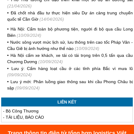
(21/04/2026)
•
Đã chốt nhà đầu tư thực hiện siêu Dự án cảng trung chuyển
quốc tế Cần Giờ
(14/04/2026)
•
Hà Nội: Cấm toàn bộ phương tiện, người đi bộ qua cầu Long
Biên
(10/09/2024)
•
Nước sông vượt mức lịch sử, lưu thông trên cao tốc Pháp Vân -
Cầu Giẽ bị ảnh hưởng như thế nào
(10/09/2024)
•
Hà Nội cấm xe khách, xe tải có tải trọng trên 0,5 tấn qua cầu
Chương Dương
(10/09/2024)
•
Lưu ý: Cấm hàng loạt cầu ở các tỉnh phía Bắc vì mưa lũ
(09/09/2024)
•
Lưu ý mới: Phân luồng giao thông sau khi cầu Phong Châu bị
sập
(09/09/2024)
LIÊN KẾT
-
Bộ Công Thương
-
TÀI LIỆU, BÁO CÁO
Trang thông tin điện tử tổng hợp logistics Việt