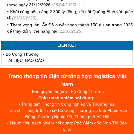
trước ngày 31/12/2026
(28/04/2025)
•
Khởi công bến cảng 2.300 tỷ đồng, kết nối Quảng Bình với quốc
tế
(23/03/2025)
•
Tham vọng lớn, Ấn Độ quyết hoàn thành 150 dự án trong 2025
để thay đổi vị thế hàng hải
(11/03/2025)
LIÊN KẾT
-
Bộ Công Thương
-
TÀI LIỆU, BÁO CÁO
Trang thông tin điện tử tổng hợp logistics Việt
Nam
- Bản quyền thuộc về Bộ Công Thương.
Chịu trách nhiệm nội dung:
- Trung tâm Thông tin Công nghiệp và Thương mại
- Địa chỉ: Tầng 5-6, Trụ sở Bộ Công Thương, số 655 Phạm Văn
Đồng, Phường Nghĩa Đô, Thành phố Hà Nội
- Người chịu trách nhiệm nội dung: Phó Giám đốc Đinh Thị Bảo
Linh