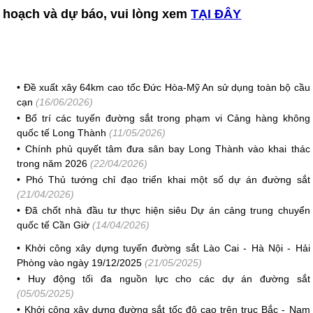
hoạch và dự báo, vui lòng xem
TẠI ĐÂY
•
Đề xuất xây 64km cao tốc Đức Hòa-Mỹ An sử dụng toàn bộ cầu
cạn
(16/06/2026)
•
Bố trí các tuyến đường sắt trong phạm vi Cảng hàng không
quốc tế Long Thành
(11/05/2026)
•
Chính phủ quyết tâm đưa sân bay Long Thành vào khai thác
trong năm 2026
(22/04/2026)
•
Phó Thủ tướng chỉ đạo triển khai một số dự án đường sắt
(21/04/2026)
•
Đã chốt nhà đầu tư thực hiện siêu Dự án cảng trung chuyển
quốc tế Cần Giờ
(14/04/2026)
•
Khởi công xây dựng tuyến đường sắt Lào Cai - Hà Nội - Hải
Phòng vào ngày 19/12/2025
(21/05/2025)
•
Huy động tối đa nguồn lực cho các dự án đường sắt
(05/05/2025)
•
Khởi công xây dựng đường sắt tốc độ cao trên trục Bắc - Nam