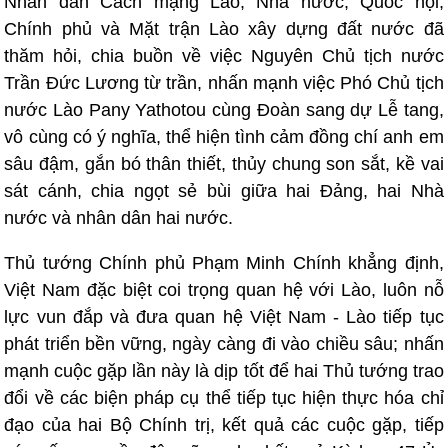
Nhân dân Cách mạng Lào, Nhà nước, Quốc hội,
Chính phủ và Mặt trận Lào xây dựng đất nước đã
thăm hỏi, chia buồn về việc Nguyên Chủ tịch nước
Trần Đức Lương từ trần, nhấn mạnh việc Phó Chủ tịch
nước Lào Pany Yathotou cùng Đoàn sang dự Lễ tang,
vô cùng có ý nghĩa, thể hiện tình cảm đồng chí anh em
sâu đậm, gắn bó thân thiết, thủy chung son sắt, kề vai
sát cánh, chia ngọt sẻ bùi giữa hai Đảng, hai Nhà
nước và nhân dân hai nước.
Thủ tướng Chính phủ Phạm Minh Chính khẳng định,
Việt Nam đặc biệt coi trọng quan hệ với Lào, luôn nỗ
lực vun đắp và đưa quan hệ Việt Nam - Lào tiếp tục
phát triển bền vững, ngày càng đi vào chiều sâu; nhấn
mạnh cuộc gặp lần này là dịp tốt để hai Thủ tướng trao
đổi về các biện pháp cụ thể tiếp tục hiện thực hóa chỉ
đạo của hai Bộ Chính trị, kết quả các cuộc gặp, tiếp