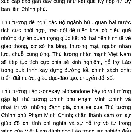
xúc cấp cao gần đây cũng như kết quả Kỳ họp 47 Ủy
ban liên Chính phủ.
Thủ tướng đề nghị các Bộ ngành hữu quan hai nước
tích cực phối hợp, trao đổi để triển khai có hiệu quả
những dự án quan trọng giúp kết nối hai nền kinh tế về
giao thông, cơ sở hạ tầng, thương mại, nguồn nhân
lực, chuỗi cung ứng. Thủ tướng nhấn mạnh Việt Nam
sẽ tiếp tục tích cực chia sẻ kinh nghiệm, hỗ trợ Lào
trong quá trình xây dựng đường lối, chính sách phát
triển đất nước, giáo dục-đào tạo, chuyển đổi số.
Thủ tướng Lào Sonexay Siphandone bày tỏ vui mừng
gặp lại Thủ tướng Chính phủ Phạm Minh Chính và
nhất trí với những đánh giá, chia sẻ của Thủ tướng
Chính phủ Phạm Minh Chính; chân thành cảm ơn sự
giúp đỡ chí tình chí nghĩa và sự hỗ trợ vô tư trong
sáng của Việt Nam dành cho Lào trong sự nghiệp đấu