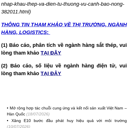
nhap-khau-thep-va-dien-tu-thuong-vu-canh-bao-nong-
382011.html)
THÔNG TIN T
HAM KHẢO VỀ THỊ TRƯỜNG, NGÀNH
HÀNG, LOGISTICS
:
(1) Báo cáo, phân tích về ngành hàng sắt thép, vui
lòng tham khảo
TẠI ĐÂY
(2) Báo cáo, số liệu về ngành hàng điện tử, vui
lòng tham khảo
TẠI ĐÂY
•
Mở rộng hợp tác chuỗi cung ứng và kết nối sản xuất Việt Nam –
Hàn Quốc
(18/07/2026)
•
Xăng E10 bước đầu phát huy hiệu quả với môi trường
(10/07/2026)