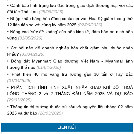
•
Cảnh báo tình trạng lừa đảo trong giao dịch thương mại với các
đối tác Thái Lan
(25/06/2026)
•
Nhập khẩu hàng hóa đóng container vào Hoa Kỳ giảm tháng thứ
12 liên tiếp so với cùng kỳ năm 2025
(02/06/2026)
•
Nâng cao ‘sức đề kháng’ của nền kinh tế, đảm bảo an ninh bền
vững
(31/05/2026)
•
Cơ hội nào để doanh nghiệp hóa chất giảm phụ thuộc nhập
khẩu?
(03/04/2025)
•
Động đất Myanmar: Giao thương Việt Nam - Myanmar ảnh
hưởng thế nào
(01/04/2025)
•
Phát hiện 40 mỏ vàng trữ lượng gần 30 tấn ở Tây Bắc
(01/04/2025)
•
PHÂN TÍCH TÌNH HÌNH XUẤT, NHẬP KHẨU KHÍ ĐỐT HOÁ
LỎNG THÁNG 2 và 2 THÁNG ĐẦU NĂM 2025 VÀ DỰ BÁO
(29/03/2025)
•
Thông tin thị trường thuốc trừ sâu và nguyên liệu tháng 02 năm
2025 và dự báo
(28/03/2025)
LIÊN KẾT