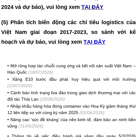
2024 và dự báo), vui lòng xem
TẠI ĐÂY
(5) Phân tích biến động các chỉ tiêu logistics của
Việt Nam giai đoạn 2017-2023, so sánh với kế
hoạch và dự báo, vui lòng xem
TẠI ĐÂY
•
Mở rộng hợp tác chuỗi cung ứng và kết nối sản xuất Việt Nam –
Hàn Quốc
(18/07/2026)
•
Xăng E10 bước đầu phát huy hiệu quả với môi trường
(10/07/2026)
•
Cảnh báo tình trạng lừa đảo trong giao dịch thương mại với các
đối tác Thái Lan
(25/06/2026)
•
Nhập khẩu hàng hóa đóng container vào Hoa Kỳ giảm tháng thứ
12 liên tiếp so với cùng kỳ năm 2025
(02/06/2026)
•
Nâng cao ‘sức đề kháng’ của nền kinh tế, đảm bảo an ninh bền
vững
(31/05/2026)
•
Thông tin về việc điều hành giá xăng dầu ngày 5/3/2026