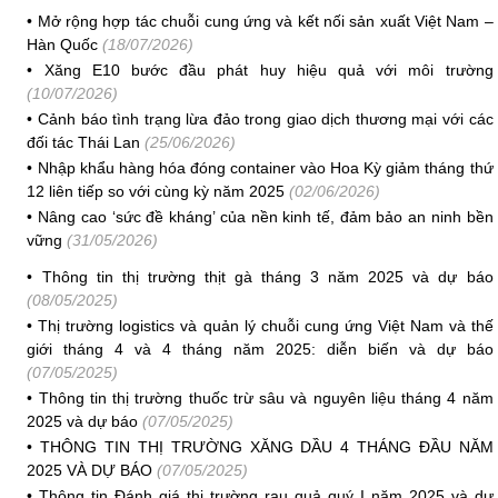
•
Mở rộng hợp tác chuỗi cung ứng và kết nối sản xuất Việt Nam –
Hàn Quốc
(18/07/2026)
•
Xăng E10 bước đầu phát huy hiệu quả với môi trường
(10/07/2026)
•
Cảnh báo tình trạng lừa đảo trong giao dịch thương mại với các
đối tác Thái Lan
(25/06/2026)
•
Nhập khẩu hàng hóa đóng container vào Hoa Kỳ giảm tháng thứ
12 liên tiếp so với cùng kỳ năm 2025
(02/06/2026)
•
Nâng cao ‘sức đề kháng’ của nền kinh tế, đảm bảo an ninh bền
vững
(31/05/2026)
•
Thông tin thị trường thịt gà tháng 3 năm 2025 và dự báo
(08/05/2025)
•
Thị trường logistics và quản lý chuỗi cung ứng Việt Nam và thế
giới tháng 4 và 4 tháng năm 2025: diễn biến và dự báo
(07/05/2025)
•
Thông tin thị trường thuốc trừ sâu và nguyên liệu tháng 4 năm
2025 và dự báo
(07/05/2025)
•
THÔNG TIN THỊ TRƯỜNG XĂNG DẦU 4 THÁNG ĐẦU NĂM
2025 VÀ DỰ BÁO
(07/05/2025)
•
Thông tin Đánh giá thị trường rau quả quý I năm 2025 và dự