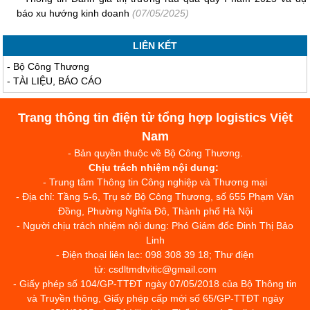
báo xu hướng kinh doanh
(07/05/2025)
LIÊN KẾT
-
Bộ Công Thương
-
TÀI LIỆU, BÁO CÁO
Trang thông tin điện tử tổng hợp logistics Việt
Nam
- Bản quyền thuộc về Bộ Công Thương.
Chịu trách nhiệm nội dung:
- Trung tâm Thông tin Công nghiệp và Thương mại
- Địa chỉ: Tầng 5-6, Trụ sở Bộ Công Thương, số 655 Phạm Văn
Đồng, Phường Nghĩa Đô, Thành phố Hà Nội
- Người chịu trách nhiệm nội dung: Phó Giám đốc Đinh Thị Bảo
Linh
- Điện thoại liên lạc: 098 308 39 18; Thư điện
tử: csdltmdtvitic@gmail.com
- Giấy phép số 104/GP-TTĐT ngày 07/05/2018 của Bộ Thông tin
và Truyền thông, Giấy phép cấp mới số 65/GP-TTĐT ngày