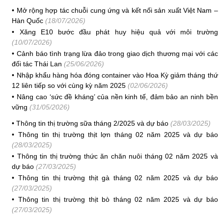
•
Mở rộng hợp tác chuỗi cung ứng và kết nối sản xuất Việt Nam –
Hàn Quốc
(18/07/2026)
•
Xăng E10 bước đầu phát huy hiệu quả với môi trường
(10/07/2026)
•
Cảnh báo tình trạng lừa đảo trong giao dịch thương mại với các
đối tác Thái Lan
(25/06/2026)
•
Nhập khẩu hàng hóa đóng container vào Hoa Kỳ giảm tháng thứ
12 liên tiếp so với cùng kỳ năm 2025
(02/06/2026)
•
Nâng cao ‘sức đề kháng’ của nền kinh tế, đảm bảo an ninh bền
vững
(31/05/2026)
•
Thông tin thị trường sữa tháng 2/2025 và dự báo
(28/03/2025)
•
Thông tin thị trường thịt lợn tháng 02 năm 2025 và dự báo
(28/03/2025)
•
Thông tin thị trường thức ăn chăn nuôi tháng 02 năm 2025 và
dự báo
(27/03/2025)
•
Thông tin thị trường thịt gà tháng 02 năm 2025 và dự báo
(27/03/2025)
•
Thông tin thị trường thịt bò tháng 02 năm 2025 và dự báo
(27/03/2025)