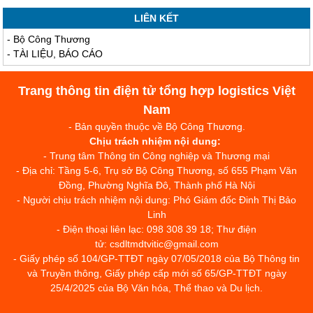
LIÊN KẾT
-
Bộ Công Thương
-
TÀI LIỆU, BÁO CÁO
Trang thông tin điện tử tổng hợp logistics Việt
Nam
- Bản quyền thuộc về Bộ Công Thương.
Chịu trách nhiệm nội dung:
- Trung tâm Thông tin Công nghiệp và Thương mại
- Địa chỉ: Tầng 5-6, Trụ sở Bộ Công Thương, số 655 Phạm Văn
Đồng, Phường Nghĩa Đô, Thành phố Hà Nội
- Người chịu trách nhiệm nội dung: Phó Giám đốc Đinh Thị Bảo
Linh
- Điện thoại liên lạc: 098 308 39 18; Thư điện
tử: csdltmdtvitic@gmail.com
- Giấy phép số 104/GP-TTĐT ngày 07/05/2018 của Bộ Thông tin
và Truyền thông, Giấy phép cấp mới số 65/GP-TTĐT ngày
25/4/2025 của Bộ Văn hóa, Thể thao và Du lịch.