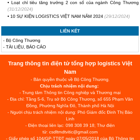
•
Loạt chỉ tiêu tăng trưởng 2 con số của ngành Công Thương
(31/12/2024)
•
10 SỰ KIỆN LOGISTICS VIỆT NAM NĂM 2024
(29/12/2024)
LIÊN KẾT
-
Bộ Công Thương
-
TÀI LIỆU, BÁO CÁO
Trang thông tin điện tử tổng hợp logistics Việt
Nam
- Bản quyền thuộc về Bộ Công Thương.
Chịu trách nhiệm nội dung:
- Trung tâm Thông tin Công nghiệp và Thương mại
- Địa chỉ: Tầng 5-6, Trụ sở Bộ Công Thương, số 655 Phạm Văn
Đồng, Phường Nghĩa Đô, Thành phố Hà Nội
- Người chịu trách nhiệm nội dung: Phó Giám đốc Đinh Thị Bảo
Linh
- Điện thoại liên lạc: 098 308 39 18; Thư điện
tử: csdltmdtvitic@gmail.com
- Giấy phép số 104/GP-TTĐT ngày 07/05/2018 của Bộ Thông tin