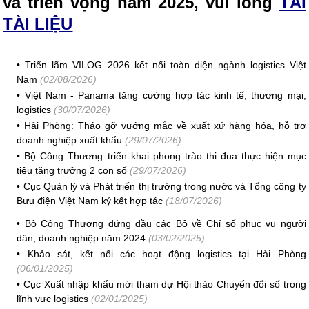
và triển vọng năm 2025, vui lòng
TẢI
TÀI LIỆU
•
Triển lãm VILOG 2026 kết nối toàn diện ngành logistics Việt
Nam
(02/08/2026)
•
Việt Nam - Panama tăng cường hợp tác kinh tế, thương mại,
logistics
(30/07/2026)
•
Hải Phòng: Tháo gỡ vướng mắc về xuất xứ hàng hóa, hỗ trợ
doanh nghiệp xuất khẩu
(29/07/2026)
•
Bộ Công Thương triển khai phong trào thi đua thực hiện mục
tiêu tăng trưởng 2 con số
(29/07/2026)
•
Cục Quản lý và Phát triển thị trường trong nước và Tổng công ty
Bưu điện Việt Nam ký kết hợp tác
(18/07/2026)
•
Bộ Công Thương đứng đầu các Bộ về Chỉ số phục vụ người
dân, doanh nghiệp năm 2024
(03/02/2025)
•
Khảo sát, kết nối các hoạt động logistics tại Hải Phòng
(06/01/2025)
•
Cục Xuất nhập khẩu mời tham dự Hội thảo Chuyển đổi số trong
lĩnh vực logistics
(02/01/2025)