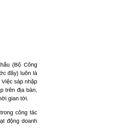
khẩu (Bộ Công
ớc đây) luôn là
 Việc sáp nhập
p trên địa bàn,
ời gian tới.
trong công tác
oạt động doanh