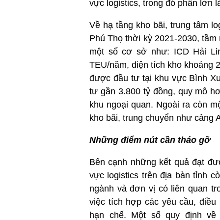
vực logistics, trong đó phần lớn
Về hạ tầng kho bãi, trung tâm lo
Phú Thọ thời kỳ 2021-2030, tầm n
một số cơ sở như: ICD Hải Lin
TEU/năm, diện tích kho khoảng 2
được đầu tư tại khu vực Bình X
tư gần 3.800 tỷ đồng, quy mô h
khu ngoại quan. Ngoài ra còn m
kho bãi, trung chuyển như cảng 
Những điểm nút cần tháo gỡ
Bên cạnh những kết quả đạt đượ
vực logistics trên địa bàn tỉnh
ngành và đơn vị có liên quan tr
việc tích hợp các yêu cầu, điều 
hạn chế. Một số quy định về 