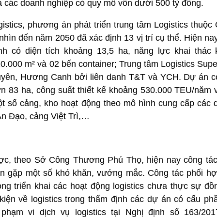
 là các doanh nghiệp có quy mô vốn dưới 500 tỷ đồng.
gistics, phương án phát triển trung tâm Logistics thuộc
hìn đến năm 2050 đã xác định 13 vị trí cụ thể. Hiện na
h có diện tích khoảng 13,5 ha, năng lực khai thác
0.000 m² và 02 bến container; Trung tâm Logistics Sup
uyên, Hương Canh bởi liên danh T&T và YCH. Dự án c
ơn 83 ha, công suất thiết kế khoảng 530.000 TEU/năm 
ột số cảng, kho hoạt động theo mô hình cung cấp các d
An Đạo, cảng Việt Trì,…
c, theo Sở Công Thương Phú Thọ, hiện nay công tác p
 còn gặp một số khó khăn, vướng mắc. Công tác phối hợ
ong triển khai các hoạt động logistics chưa thực sự đ
kiện về logistics trong thẩm định các dự án có cấu phầ
phạm vi dịch vụ logistics tại Nghị định số 163/20