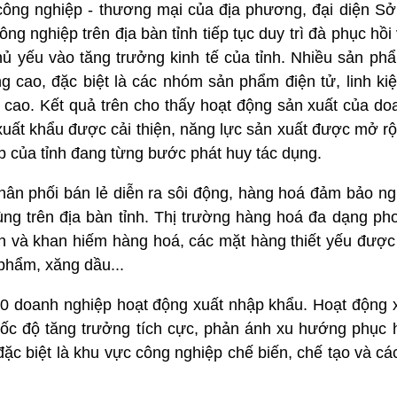
t công nghiệp - thương mại của địa phương, đại diện 
ông nghiệp trên địa bàn tỉnh tiếp tục duy trì đà phục hồi
hủ yếu vào tăng trưởng kinh tế của tỉnh. Nhiều sản ph
ng cao, đặc biệt là các nhóm sản phẩm điện tử, linh ki
cao. Kết quả trên cho thấy hoạt động sản xuất của doa
 xuất khẩu được cải thiện, năng lực sản xuất được mở r
p của tỉnh đang từng bước phát huy tác dụng.
hân phối bán lẻ diễn ra sôi động, hàng hoá đảm bảo 
dùng trên địa bàn tỉnh. Thị trường hàng hoá đa dạng p
biến và khan hiếm hàng hoá, các mặt hàng thiết yếu đư
phẩm, xăng dầu...
000 doanh nghiệp hoạt động xuất nhập khẩu. Hoạt động 
rì tốc độ tăng trưởng tích cực, phản ánh xu hướng phục
đặc biệt là khu vực công nghiệp chế biến, chế tạo và c