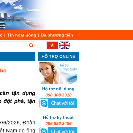
áo
Tin hoạt động
Đa phương tiện
HỖ TRỢ ONLINE
Thọ
Hộ trợ nội dung
cần tận dụng
098 308 3918
 đột phá, tận
Hỗ trợ kỹ thuật
7/6/2026, Đoàn
096 896 3456
iệt Nam do ông