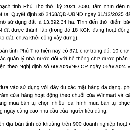
oạch tỉnh Phú Thọ thời kỳ 2021-2030, tầm nhìn đến 
t tại Quyết định số 2468/QĐ-UBND ngày 31/12/2025 đ
ô sử dụng đất là 13.892,34 ha. Tính đến thời điểm báo
đã được thành lập (trong đó 18 KCN đang hoạt động
o đất, chưa khởi công xây dựng).
 bàn tỉnh Phú Thọ hiện nay có 371 chợ trong đó: 10 chợ
g tác quản lý nhà nước đối với hệ thống chợ được phâ
ện theo Nghị định số 60/2025/NĐ-CP ngày 05/6/2024 về
đưa vào sử dụng với đầy đủ các mặt hàng đa dạng, ph
 trăm cửa hàng hoạt động theo chuỗi của Winmart và cá
ng mua bán tự chọn nhiều loại hình mua bán tự phục
g ngày càng cao nhu cầu của người tiêu dùng.
trên địa bàn tỉnh có khoảng trên 900 doanh nghiệp hoạt 