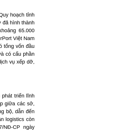
 Quy hoạch tỉnh
y đã hình thành
 khoảng 65.000
erPort Việt Nam
ó tổng vốn đầu
và có cấu phần
ịch vụ xếp dỡ,
hát triển lĩnh
p giữa các sở,
ồng bộ, dẫn đến
n logistics còn
17/NĐ-CP ngày