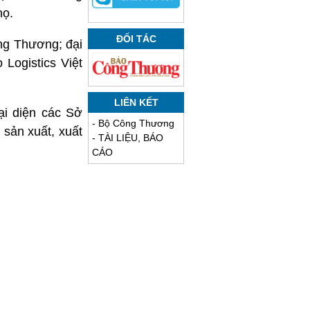
họ.
ĐỐI TÁC
ng Thương; đại
Logistics Việt
LIÊN KẾT
i diện các Sở
-
Bộ Công Thương
 sản xuất, xuất
-
TÀI LIỆU, BÁO
CÁO