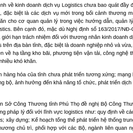
nh về kinh doanh dịch vụ Logistics chưa bao quát đầy đ
n, đặc biệt là các dịch vụ mới trong bối cảnh thương m
hăn cho cơ quan quản lý trong việc hướng dẫn, quản lý
gistics. Bên cạnh đó, mặc dù Nghị định số 163/2017/NĐ
 giới hạn trách nhiệm đối với thương nhân kinh doanh dịc
s trên địa bàn tỉnh, đặc biệt là doanh nghiệp nhỏ và vừa
n về hạ tầng kho bãi, phương tiện vận tải, công nghệ t
 nhiều khó khăn.
n hàng hóa của tỉnh chưa phát triển tương xứng; mạng l
ng bộ, ảnh hưởng đến khả năng tổ chức, phát triển dịch v
i diện Sở Công Thương tỉnh Phú Thọ đề nghị Bộ Công T
g pháp lý đối với lĩnh vực logistics như: quy định về các
cs; xây dựng; Kế hoạch tổng thể phát triển hệ thống trun
hương chủ trì, phối hợp với các Bộ, ngành liên quan n