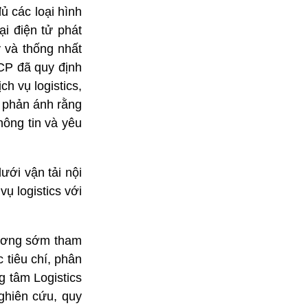
ủ các loại hình
ại điện tử phát
 và thống nhất
-CP đã quy định
h vụ logistics,
, phản ánh rằng
hông tin và yêu
ưới vận tải nội
ụ logistics với
hương sớm tham
 tiêu chí, phân
g tâm Logistics
ghiên cứu, quy