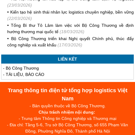
(23/03/2026)
•
Kiến tạo hệ sinh thái nhân lực logistics chuyên nghiệp, bền vững
(22/03/2026)
•
Tổng Bí thư Tô Lâm làm việc với Bộ Công Thương về định
hướng thương mại quốc tế
(18/03/2026)
•
Bộ Công Thương triển khai Nghị quyết Chính phủ, thúc đẩy
công nghiệp và xuất khẩu
(17/03/2026)
LIÊN KẾT
-
Bộ Công Thương
-
TÀI LIỆU, BÁO CÁO
Trang thông tin điện tử tổng hợp logistics Việt
Nam
- Bản quyền thuộc về Bộ Công Thương.
Chịu trách nhiệm nội dung:
- Trung tâm Thông tin Công nghiệp và Thương mại
- Địa chỉ: Tầng 5-6, Trụ sở Bộ Công Thương, số 655 Phạm Văn
Đồng, Phường Nghĩa Đô, Thành phố Hà Nội