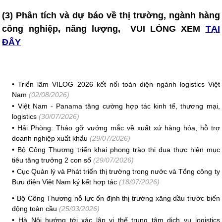
(3) Phân tích và dự báo về thị trường, ngành hàng
công nghiệp, năng lượng, VUI LÒNG XEM
TẠI
ĐÂY
•
Triển lãm VILOG 2026 kết nối toàn diện ngành logistics Việt
Nam
(02/08/2026)
•
Việt Nam - Panama tăng cường hợp tác kinh tế, thương mại,
logistics
(30/07/2026)
•
Hải Phòng: Tháo gỡ vướng mắc về xuất xứ hàng hóa, hỗ trợ
doanh nghiệp xuất khẩu
(29/07/2026)
•
Bộ Công Thương triển khai phong trào thi đua thực hiện mục
tiêu tăng trưởng 2 con số
(29/07/2026)
•
Cục Quản lý và Phát triển thị trường trong nước và Tổng công ty
Bưu điện Việt Nam ký kết hợp tác
(18/07/2026)
•
Bộ Công Thương nỗ lực ổn định thị trường xăng dầu trước biến
động toàn cầu
(25/03/2026)
•
Hà Nội hướng tới xác lập vị thế trung tâm dịch vụ logistics