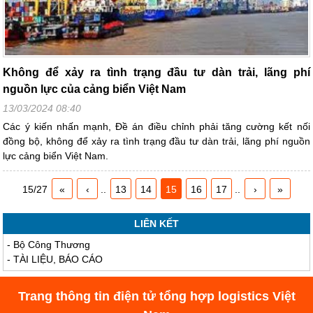
Không để xảy ra tình trạng đầu tư dàn trải, lãng phí
nguồn lực của cảng biển Việt Nam
13/03/2024 08:40
Các ý kiến nhấn mạnh, Đề án điều chỉnh phải tăng cường kết nối
đồng bộ, không để xảy ra tình trạng đầu tư dàn trải, lãng phí nguồn
lực cảng biển Việt Nam.
15/27
«
‹
..
13
14
15
16
17
..
›
»
LIÊN KẾT
-
Bộ Công Thương
-
TÀI LIỆU, BÁO CÁO
Trang thông tin điện tử tổng hợp logistics Việt