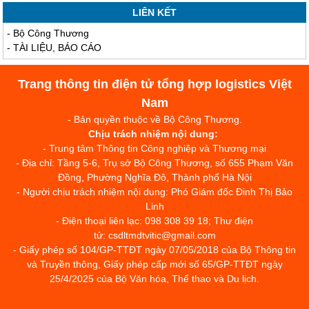
LIÊN KẾT
-
Bộ Công Thương
-
TÀI LIỆU, BÁO CÁO
Trang thông tin điện tử tổng hợp logistics Việt
Nam
- Bản quyền thuộc về Bộ Công Thương.
Chịu trách nhiệm nội dung:
- Trung tâm Thông tin Công nghiệp và Thương mại
- Địa chỉ: Tầng 5-6, Trụ sở Bộ Công Thương, số 655 Phạm Văn
Đồng, Phường Nghĩa Đô, Thành phố Hà Nội
- Người chịu trách nhiệm nội dung: Phó Giám đốc Đinh Thị Bảo
Linh
- Điện thoại liên lạc: 098 308 39 18; Thư điện
tử: csdltmdtvitic@gmail.com
- Giấy phép số 104/GP-TTĐT ngày 07/05/2018 của Bộ Thông tin
và Truyền thông, Giấy phép cấp mới số 65/GP-TTĐT ngày
25/4/2025 của Bộ Văn hóa, Thể thao và Du lịch.