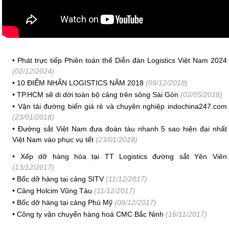
•
Phát trực tiếp Phiên toàn thể Diễn đàn Logistics Việt Nam 2024
(02/12/2024)
•
10 ĐIỂM NHẤN LOGISTICS NĂM 2018
(09/12/2018)
•
TP.HCM sẽ di dời toàn bộ cảng trên sông Sài Gòn
(02/05/2018)
•
Vận tải đường biển giá rẻ và chuyên nghiệp indochina247.com
(23/01/2018)
•
Đường sắt Việt Nam đưa đoàn tàu nhanh 5 sao hiện đại nhất
Việt Nam vào phục vụ tết
(23/01/2018)
•
Xếp dỡ hàng hóa tại TT Logistics đường sắt Yên Viên
(13/12/2017)
•
Bốc dỡ hàng tại cảng SITV
(11/12/2017)
•
Cảng Holcim Vũng Tàu
(11/12/2017)
•
Bốc dỡ hàng tại cảng Phú Mỹ
(08/12/2017)
•
Công ty vận chuyển hàng hoá CMC Bắc Ninh
(16/11/2017)