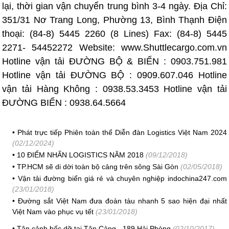
lại, thời gian vận chuyển trung bình 3-4 ngày. Địa Chỉ:
351/31 Nơ Trang Long, Phường 13, Bình Thạnh Điện
thoại: (84-8) 5445 2260 (8 Lines) Fax: (84-8) 5445
2271- 54452272 Website: www.Shuttlecargo.com.vn
Hotline vận tải ĐƯỜNG BỘ & BIỂN : 0903.751.981
Hotline vận tải ĐƯỜNG BỘ : 0909.607.046 Hotline
vận tải Hàng Không : 0938.53.3453 Hotline vận tải
ĐƯỜNG BIỂN : 0938.64.5664
•
Phát trực tiếp Phiên toàn thể Diễn đàn Logistics Việt Nam 2024
(02/12/2024)
•
10 ĐIỂM NHẤN LOGISTICS NĂM 2018
(09/12/2018)
•
TP.HCM sẽ di dời toàn bộ cảng trên sông Sài Gòn
(02/05/2018)
•
Vận tải đường biển giá rẻ và chuyên nghiệp indochina247.com
(23/01/2018)
•
Đường sắt Việt Nam đưa đoàn tàu nhanh 5 sao hiện đại nhất
Việt Nam vào phục vụ tết
(23/01/2018)
•
Tận cảnh bốc dỡ tại Tân Cảng - 189 Hải Phòng
(02/10/2017)