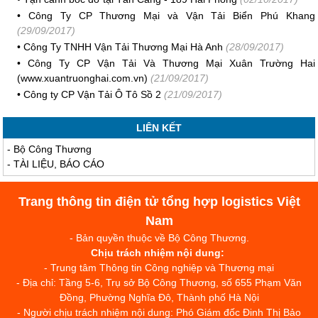
•
Công Ty CP Thương Mại và Vận Tải Biển Phú Khang
(29/09/2017)
•
Công Ty TNHH Vận Tải Thương Mại Hà Anh
(28/09/2017)
•
Công Ty CP Vận Tải Và Thương Mại Xuân Trường Hai
(www.xuantruonghai.com.vn)
(21/09/2017)
•
Công ty CP Vận Tải Ô Tô Sồ 2
(21/09/2017)
LIÊN KẾT
-
Bộ Công Thương
-
TÀI LIỆU, BÁO CÁO
Trang thông tin điện tử tổng hợp logistics Việt
Nam
- Bản quyền thuộc về Bộ Công Thương.
Chịu trách nhiệm nội dung:
- Trung tâm Thông tin Công nghiệp và Thương mại
- Địa chỉ: Tầng 5-6, Trụ sở Bộ Công Thương, số 655 Phạm Văn
Đồng, Phường Nghĩa Đô, Thành phố Hà Nội
- Người chịu trách nhiệm nội dung: Phó Giám đốc Đinh Thị Bảo