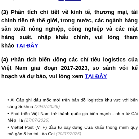
(3) Phân tích chi tiết về kinh tế, thương mại, tài
chính tiền tệ thế giới, trong nước, các ngành hàng
sản xuất nông nghiệp, công nghiệp và các mặt
hàng xuất, nhập khẩu chính, vui lòng tham
khảo
TẠI ĐÂY
(4)
Phân tích biến động các chỉ tiêu logistics của
Việt Nam giai đoạn 2017-2023, so sánh với kế
hoạch và dự báo, vui lòng xem
TẠI ĐÂY
•
Ai Cập ghi dấu mốc mới trên bản đồ logistics khu vực với bến
cảng Sokhna
(29/07/2026)
•
Phát triển Việt Nam trở thành quốc gia biển mạnh - nhìn từ Cái
Mép Hạ
(27/07/2026)
•
Viettel Post (VTP) đầu tư xây dựng Cửa khẩu thông minh quy
mô gần 8 ha tại Lào Cai
(20/07/2026)