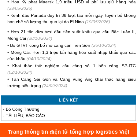
•
Hoa Kỳ phạt Maersk 1,9 triệu USD vì phí lưu giữ hàng hóa
(29/05/2026)
•
Kênh đào Panada duy trì 38 lượt tàu mỗi ngày, tuyên bố không
hạn chế số lượng tàu qua lại do El Nino
(19/05/2026)
•
Hơn 21 tấn dừa tươi đầu tiên xuất khẩu qua cầu Bắc Luân II,
Móng Cái
(28/10/2024)
•
Bộ GTVT công bố mở cảng cạn Tiên Sơn
(26/10/2024)
•
Móng Cái: Hơn 1,3 triệu tấn hàng hóa xuất nhập khẩu qua các
cửa khẩu
(04/10/2024)
•
Khai thác thử nghiệm cầu cảng số 1 bến cảng SP-ITC
(02/10/2024)
•
Tân Cảng Sài Gòn và Cảng Vũng Áng khai thác hàng siêu
trường siêu trọng
(24/09/2024)
LIÊN KẾT
-
Bộ Công Thương
-
TÀI LIỆU, BÁO CÁO
Trang thông tin điện tử tổng hợp logistics Việt