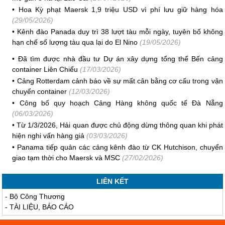
•
Hoa Kỳ phạt Maersk 1,9 triệu USD vì phí lưu giữ hàng hóa
(29/05/2026)
•
Kênh đào Panada duy trì 38 lượt tàu mỗi ngày, tuyên bố không
hạn chế số lượng tàu qua lại do El Nino
(19/05/2026)
•
Đã tìm được nhà đầu tư Dự án xây dựng tổng thể Bến cảng
container Liên Chiểu
(17/03/2026)
•
Cảng Rotterdam cảnh báo về sự mất cân bằng cơ cấu trong vận
chuyển container
(12/03/2026)
•
Công bố quy hoạch Cảng Hàng không quốc tế Đà Nẵng
(06/03/2026)
•
Từ 1/3/2026, Hải quan được chủ động dừng thông quan khi phát
hiện nghi vấn hàng giả
(03/03/2026)
•
Panama tiếp quản các cảng kênh đào từ CK Hutchison, chuyển
giao tạm thời cho Maersk và MSC
(27/02/2026)
LIÊN KẾT
-
Bộ Công Thương
-
TÀI LIỆU, BÁO CÁO