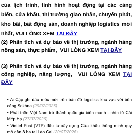
của lịch trình, tình hình hoạt động tại các cảng
biển, cửa khẩu, thị trường giao nhận, chuyển phát,
kho bãi, bất động sản, doanh nghiệp logistics mới
nhất, VUI LÒNG XEM
TẠI ĐÂY
(2) Phân tích và dự báo về thị trường, ngành hàng
nông sản, thực phẩm, VUI LÒNG XEM
TẠI ĐÂY
(3) Phân tích và dự báo về thị trường, ngành hàng
công nghiệp, năng lượng, VUI LÒNG XEM
TẠI
ĐÂY
•
Ai Cập ghi dấu mốc mới trên bản đồ logistics khu vực với bến
cảng Sokhna
(29/07/2026)
•
Phát triển Việt Nam trở thành quốc gia biển mạnh - nhìn từ Cái
Mép Hạ
(27/07/2026)
•
Viettel Post (VTP) đầu tư xây dựng Cửa khẩu thông minh quy
mô gần 8 ha tại Lào Cai
(20/07/2026)