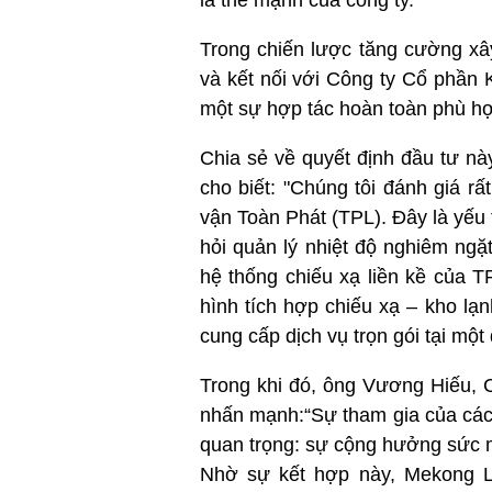
là thế mạnh của công ty.
Trong chiến lược tăng cường xâ
và kết nối với Công ty Cổ phần
một sự hợp tác hoàn toàn phù hợp
Chia sẻ về quyết định đầu tư n
cho biết: "Chúng tôi đánh giá 
vận Toàn Phát (TPL). Đây là yếu 
hỏi quản lý nhiệt độ nghiêm ng
hệ thống chiếu xạ liền kề của T
hình tích hợp chiếu xạ – kho lạn
cung cấp dịch vụ trọn gói tại một
Trong khi đó, ông Vương Hiếu, 
nhấn mạnh:“Sự tham gia của các
quan trọng: sự cộng hưởng sức m
Nhờ sự kết hợp này, Mekong L