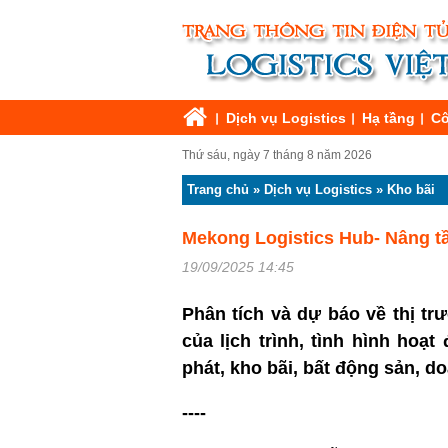
Dịch vụ Logistics
Hạ tầng
Cô
Thứ sáu, ngày 7 tháng 8 năm 2026
Trang chủ
»
Dịch vụ Logistics
»
Kho bãi
Mekong Logistics Hub- Nâng t
19/09/2025 14:45
Phân tích và dự báo về thị tr
của lịch trình, tình hình hoạ
phát, kho bãi, bất động sản, 
----