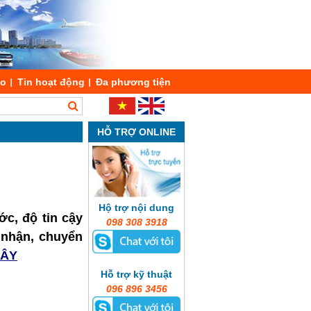
áo
Tin hoạt động
Đa phương tiện
HỖ TRỢ ONLINE
Hộ trợ nội dung
ớc, độ tin cậy
098 308 3918
o nhận, chuyển
ĐÂY
Hỗ trợ kỹ thuật
096 896 3456