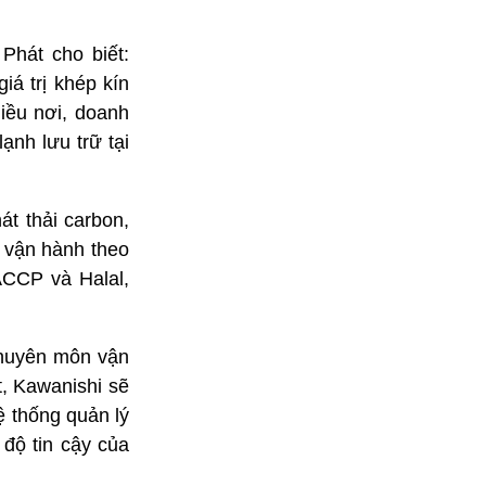
hát cho biết:
iá trị khép kín
iều nơi, doanh
ạnh lưu trữ tại
át thải carbon,
 vận hành theo
ACCP và Halal,
chuyên môn vận
, Kawanishi sẽ
ệ thống quản lý
 độ tin cậy của