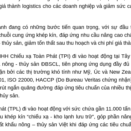
í giá thành logistics cho các doanh nghiệp và giảm sức c
lạnh đang có những bước tiến quan trọng, với sự đầu 
 chuỗi cung ứng khép kín, đáp ứng nhu cầu nâng cao ch
thủy sản, giảm tổn thất sau thu hoạch và chi phí giá thà
HH Chiếu xạ Toàn Phát (TPI) đi vào hoạt động tại Tây
a nông - thủy sản ĐBSCL, tiên phong ứng dụng đầy đủ
ận bởi các thị trường khó tính như Mỹ, Úc và New Zeal
1, ISO 22000, HACCP (Do Bureau Veritas chứng nhận) 
rút ngắn quãng đường đáp ứng tiêu chuẩn của nhiều thị
thủy sản.
t (TPL) đi vào hoạt động với sức chứa gần 11.000 tấn,
u khép kín “chiếu xạ - kho lạnh lưu trữ”, góp phần nâ
t khẩu nông – thủy sản Việt khi đáp ứng các tiêu chuẩ