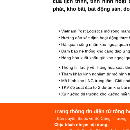
của lịch trình, tình hình hoạ
phát, kho bãi, bất động sản, 
•
Vietnam Post Logistics mở rộng mạng 
•
Hướng dẫn xác định hoạt động thực h
•
Hải quan công nhận kho ngoại quan 
•
Đảm bảo hệ thống kho cảng đáp ứng c
•
Hàng hóa xuất khẩu gửi kho ngoại qua
•
Thông tin lưu ý về: Hàng hóa xuất k
•
Tham khảo kinh nghiệm từ mô hình tự
•
Mô hình kho LNG trung tâm: Giải phá
•
TKV đề xuất đầu tư 2 dự án kho bãi 
•
Xu hướng thị trường kho xưởng miề
Trang thông tin điện tử tổng h
- Bản quyền thuộc về Bộ Công Thương.
Chịu trách nhiệm nội dung: