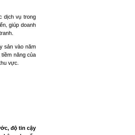
.
 dịch vụ trong
iển, giúp doanh
tranh.
ủy sản vào năm
o tiềm năng của
khu vực.
ớc, độ tin cậy