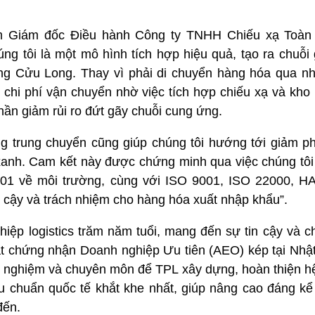
m Giám đốc Điều hành Công ty TNHH Chiếu xạ Toàn P
ng tôi là một mô hình tích hợp hiệu quả, tạo ra chuỗi g
g Cửu Long. Thay vì phải di chuyển hàng hóa qua nh
, chi phí vận chuyển nhờ việc tích hợp chiếu xạ và kho l
hần giảm rủi ro đứt gãy chuỗi cung ứng.
ng trung chuyển cũng giúp chúng tôi hướng tới giảm ph
 xanh. Cam kết này được chứng minh qua việc chúng tôi
01 về môi trường, cùng với ISO 9001, ISO 22000, H
 cậy và trách nhiệm cho hàng hóa xuất nhập khẩu”.
iệp logistics trăm năm tuổi, mang đến sự tin cậy và 
ạt chứng nhận Doanh nghiệp Ưu tiên (AEO) kép tại Nhật
inh nghiệm và chuyên môn để TPL xây dựng, hoàn thiện h
êu chuẩn quốc tế khắt khe nhất, giúp nâng cao đáng kể
đến.