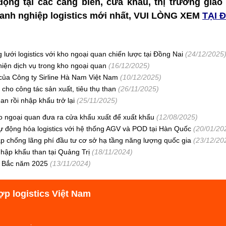
t động tại các cảng biển, cửa khẩu, thị trường gia
doanh nghiệp logistics mới nhất, VUI LÒNG XEM
TẠI 
lưới logistics với kho ngoại quan chiến lược tại Đồng Nai
(24/12/2025
iện dịch vụ trong kho ngoại quan
(16/12/2025)
của Công ty Sirline Hà Nam Việt Nam
(10/12/2025)
ho công tác sản xuất, tiêu thụ than
(26/11/2025)
n rồi nhập khẩu trở lại
(25/11/2025)
ho ngoại quan đưa ra cửa khẩu xuất để xuất khẩu
(12/08/2025)
 động hóa logistics với hệ thống AGV và POD tại Hàn Quốc
(20/01/20
p chống lãng phí đầu tư cơ sở hạ tầng năng lượng quốc gia
(23/12/20
nhập khẩu than tại Quảng Trị
(18/11/2024)
n Bắc năm 2025
(13/11/2024)
ợp logistics Việt Nam