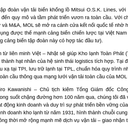
tập đoàn vận tải biển khổng lồ Mitsui O.S.K. Lines, vớ
 đến quy mô và tầm phát triển vươn ra toàn cầu. Với c
tư và M&A, MOL sẽ mở ra cánh cửa kết nối quốc tế nhờ h
dụng được thế mạnh cảng biển chiến lược tại Việt Nam
 cảng biển tập đoàn này có hợp tác đầu tư).
 từ liên minh Việt – Nhật sẽ giúp Kho lạnh Toàn Phát 
 thành hạt nhân của hệ sinh thái logistics tích hợp. Tại đâ
u xạ tại TPI, lưu trữ lạnh tại TPL, chuẩn hóa quy trình
toàn cầu thông qua mạng lưới vận tải toàn cầu của MOL L
Jiro Kawanishi – Chủ tịch kiêm Tổng Giám đốc Công
Trong suốt chặng đường hơn 100 năm qua, chúng tôi đã 
t động kinh doanh và duy trì sự phát triển bền vững củ
inh doanh kho lạnh từ năm 1931, hình thành chuỗi cung
đồng thời mở rộng mạnh mẽ dịch vụ vận tải – giao nhận