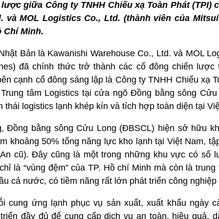
ến lược giữa Công ty TNHH Chiếu xạ Toàn Phát (TPI)
 và MOL Logistics Co., Ltd. (thành viên của Mitsui
ồ Chí Minh.
Nhật Bản là Kawanishi Warehouse Co., Ltd. và MOL Logi
ines) đã chính thức trở thành các cổ đông chiến lược 
bên cạnh cổ đông sáng lập là Công ty TNHH Chiếu xạ To
 Trung tâm Logistics tại cửa ngõ Đồng bằng sông Cử
 thái logistics lạnh khép kín và tích hợp toàn diện tại V
ng, Đồng bằng sông Cửu Long (ĐBSCL) hiện sở hữu k
m khoảng 50% tổng năng lực kho lạnh tại Việt Nam, tập
g An cũ). Đây cũng là một trong những khu vực có số 
chỉ là “vùng đệm” của TP. Hồ chí Minh mà còn là trung
đầu cả nước, có tiềm năng rất lớn phát triển công nghiệp v
i cung ứng lạnh phục vụ sản xuất, xuất khẩu ngày c
triển đầy đủ để cung cấp dịch vụ an toàn, hiệu quả, 