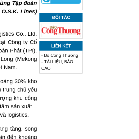
 cùng Tập đoàn
 O.S.K. Lines)
ĐỐI TÁC
stics Co., Ltd.
tại Công ty Cổ
LIÊN KẾT
àn Phát (TPI).
-
Bộ Công Thương
u Long (Mekong
-
TÀI LIỆU, BÁO
iệt Nam.
CÁO
hoảng 30% kho
 trung chủ yếu
lượng khu công
 tâm sản xuất –
à logistics.
àng tăng, song
dẫn đến khoảng