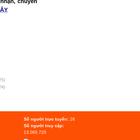
o nhận, chuyển
ĐÂY
)
25)
24)
Số người trực tuyến:
26
Số người truy cập:
13.065.720