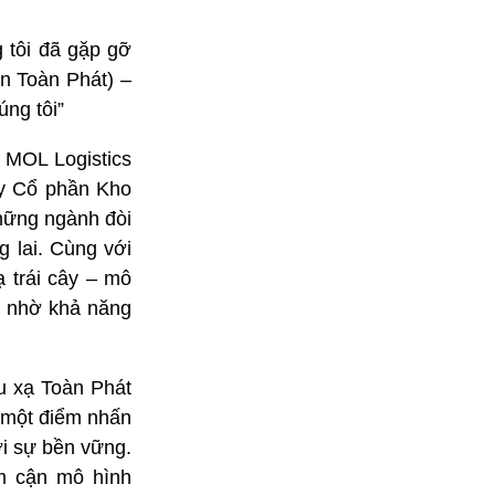
 tôi đã gặp gỡ
n Toàn Phát) –
ng tôi”
 MOL Logistics
ty Cổ phần Kho
những ngành đòi
 lai. Cùng với
ạ trái cây – mô
ng nhờ khả năng
u xạ Toàn Phát
 một điểm nhấn
i sự bền vững.
m cận mô hình