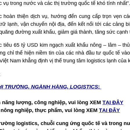
 vụ trong nước và các thị trường quốc tế khó tính nhất”
c hoàn thiện dịch vụ, hướng đến cung cấp trọn vẹn các
trữ lạnh, vận chuyển nội địa, đến kết nối tới các cảng b
 quãng đường xuất khẩu, giảm giá thành, tăng sức cạnh 
c tiêu 65 tỷ USD kim ngạch xuất khẩu nông – lâm – th
ng chỉ thể hiện niềm tin của các nhà đầu tư quốc tế và
ệt Nam khẳng định vị thế trung tâm logistics lạnh của 
e
HỊ TRƯỜNG, NGÀNH HÀNG, LOGISTICS
:
h năng lượng, công nghiệp, vui lòng XEM
TẠI ĐÂY
h nông nghiệp, thực phẩm, vui lòng XEM
TẠI ĐÂY
 trường logistics, chuỗi cung ứng quốc tế và trong nư