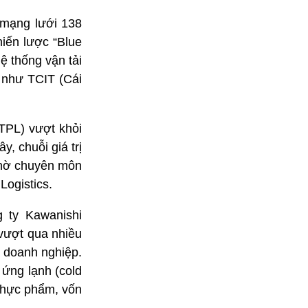
i mạng lưới 138
hiến lược “Blue
ệ thống vận tải
 như TCIT (Cái
(TPL) vượt khỏi
y, chuỗi giá trị
 nhờ chuyên môn
ogistics. ​
 ty Kawanishi
vượt qua nhiều
a doanh nghiệp.
 ứng lạnh (cold
 thực phẩm, vốn