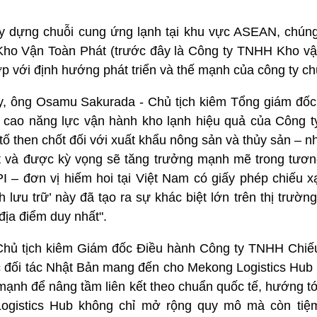
y dựng chuỗi cung ứng lạnh tại khu vực ASEAN, chúng
 Kho Vận Toàn Phát (trước đây là Công ty TNHH Kho vậ
 với định hướng phát triển và thế mạnh của công ty chú
ày, ông Osamu Sakurada - Chủ tịch kiêm Tổng giám đốc
rất cao năng lực vận hành kho lạnh hiệu quả của Công 
tố then chốt đối với xuất khẩu nông sản và thủy sản – 
ặt và được kỳ vọng sẽ tăng trưởng mạnh mẽ trong tương
PI – đơn vị hiếm hoi tại Việt Nam có giấy phép chiếu x
h lưu trữ’ này đã tạo ra sự khác biệt lớn trên thị trườ
 địa điểm duy nhất".
Chủ tịch kiêm Giám đốc Điều hành Công ty TNHH Chiế
 đối tác Nhật Bản mang đến cho Mekong Logistics Hub
ạnh để nâng tầm liên kết theo chuẩn quốc tế, hướng tớ
ogistics Hub không chỉ mở rộng quy mô mà còn tiệ