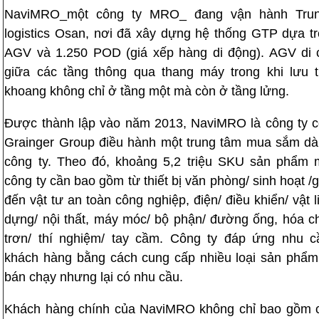
NaviMRO_một công ty MRO_ đang vận hành Tru
logistics Osan, nơi đã xây dựng hệ thống GTP dựa t
AGV và 1.250 POD (giá xếp hàng di động). AGV di 
giữa các tầng thông qua thang máy trong khi lưu 
khoang không chỉ ở tầng một mà còn ở tầng lửng.
Được thành lập vào năm 2013, NaviMRO là công ty 
Grainger Group điều hành một trung tâm mua sắm d
công ty. Theo đó, khoảng 5,2 triệu SKU sản phẩm 
công ty cần bao gồm từ thiết bị văn phòng/ sinh hoạt /g
đến vật tư an toàn công nghiệp, điện/ điều khiển/ vật l
dựng/ nội thất, máy móc/ bộ phận/ đường ống, hóa ch
trơn/ thí nghiệm/ tay cầm. Công ty đáp ứng nhu c
khách hàng bằng cách cung cấp nhiều loại sản phẩ
bán chạy nhưng lại có nhu cầu.
Khách hàng chính của NaviMRO không chỉ bao gồm c