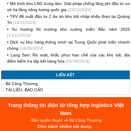
•
Mô hình kho LNG trung tâm: Giải pháp chống lãng phí đầu tư cơ
sở hạ tầng năng lượng quốc gia
(23/12/2024)
•
TKV đề xuất đầu tư 2 dự án kho bãi nhập khẩu than tại Quảng
Trị
(18/11/2024)
•
Xu hướng thị trường kho xưởng miền Bắc năm 2025
(13/11/2024)
•
Dịch vụ kho hàng thông minh tại Trung Quốc phát triển nhanh
chóng
(16/09/2024)
•
Lạng Sơn: Rà soát, khắc phục hạn chế của các kho bãi, địa
điểm kiểm tra tập kết hàng hóa
(06/08/2024)
LIÊN KẾT
-
Bộ Công Thương
-
TÀI LIỆU, BÁO CÁO
Trang thông tin điện tử tổng hợp logistics Việt
Nam
- Bản quyền thuộc về Bộ Công Thương.
Chịu trách nhiệm nội dung: