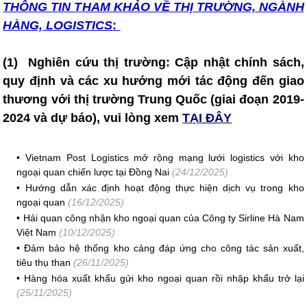
THÔNG TIN T
HAM KHẢO VỀ THỊ TRƯỜNG, NGÀNH
HÀNG, LOGISTICS
:
(1)
Nghiên cứu thị trường: Cập nhật chính sách,
quy định và các xu hướng mới tác động đến giao
thương với thị trường Trung Quốc (giai đoạn 2019-
2024 và dự báo), vui lòng xem
TẠI ĐÂY
•
Vietnam Post Logistics mở rộng mạng lưới logistics với kho
ngoại quan chiến lược tại Đồng Nai
(24/12/2025)
•
Hướng dẫn xác định hoạt động thực hiện dịch vụ trong kho
ngoại quan
(16/12/2025)
•
Hải quan công nhận kho ngoại quan của Công ty Sirline Hà Nam
Việt Nam
(10/12/2025)
•
Đảm bảo hệ thống kho cảng đáp ứng cho công tác sản xuất,
tiêu thụ than
(26/11/2025)
•
Hàng hóa xuất khẩu gửi kho ngoại quan rồi nhập khẩu trở lại
(25/11/2025)